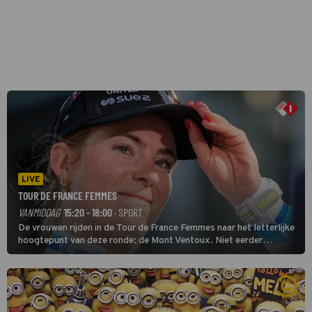
LIVE
TOUR DE FRANCE FEMMES
VANMIDDAG
15:20 - 18:00
· SPORT
De vrouwen rijden in de Tour de France Femmes naar het letterlijke
hoogtepunt van deze ronde: de Mont Ventoux. Niet eerder
finishten de vrouwen voor deze koers op deze kale col uit de
buitencategorie. De aanloop naar de slotklim is vlak.