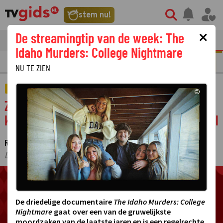
stem nu!
×
De streamingtip van de week: The
tvgids
streaming
nieuws
Idaho Murders: College Nightmare
N
REALITY
SERIE
FILM
STREAMING
GOUDEN TELEVIZIER-RING
NU TE ZIEN
AMUSEMENT
©
Zo blijf je op de hoogte van de leukste
kijktips en het laatste nieuws van TVgids.nl
REDACTIE TVGIDS.NL
7 JULI 2026 13:20
·
·
LAATSTE UPDATE:
08-07-26 15:53
©
De driedelige documentaire
The Idaho Murders: College
Nightmare
gaat over een van de gruwelijkste
moordzaken van de laatste jaren en is een regelrechte