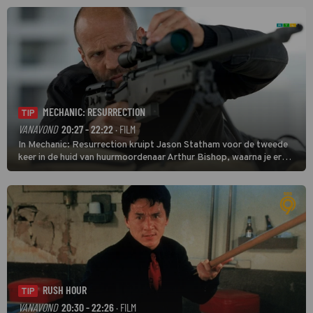
MECHANIC: RESURRECTION
TIP
VANAVOND
20:27 - 22:22
· FILM
In Mechanic: Resurrection kruipt Jason Statham voor de tweede
keer in de huid van huurmoordenaar Arthur Bishop, waarna je er
donder op kunt zeggen dat er van Bishops geplande pensioen niet
veel terechtkomt.
RUSH HOUR
TIP
VANAVOND
20:30 - 22:26
· FILM