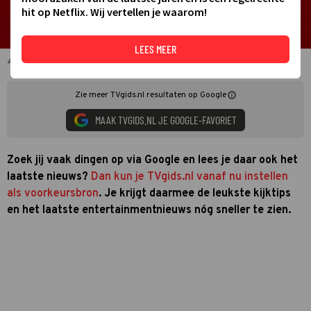
hit op Netflix. Wij vertellen je waarom!
LEES MEER
Stel TVgids.nl in als voorkeursbron op Google
Zie meer TVgids.nl resultaten op Google
MAAK TVGIDS.NL JE GOOGLE-FAVORIET
Zoek jij vaak dingen op via Google en lees je daar ook het
laatste nieuws?
Dan kun je TVgids.nl vanaf nu instellen
als voorkeursbron
. Je krijgt daarmee de leukste kijktips
en het laatste entertainmentnieuws nóg sneller te zien.