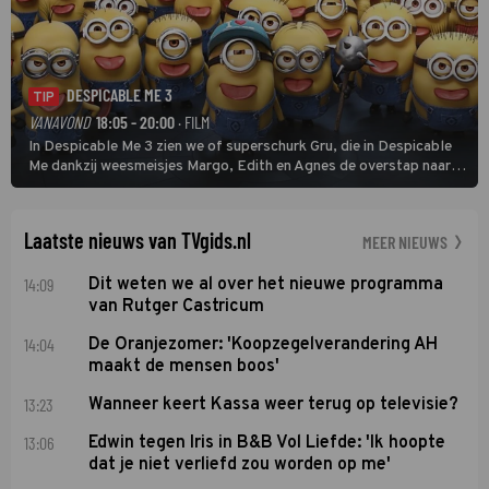
DESPICABLE ME 3
TIP
VANAVOND
18:05 - 20:00
· FILM
In Despicable Me 3 zien we of superschurk Gru, die in Despicable
Me dankzij weesmeisjes Margo, Edith en Agnes de overstap naar
het rechte pad maakte, ook op dat pad weet te blijven.
Laatste nieuws van TVgids.nl
MEER NIEUWS
14:09
Dit weten we al over het nieuwe programma
van Rutger Castricum
14:04
De Oranjezomer: 'Koopzegelverandering AH
maakt de mensen boos'
13:23
Wanneer keert Kassa weer terug op televisie?
13:06
Edwin tegen Iris in B&B Vol Liefde: 'Ik hoopte
dat je niet verliefd zou worden op me'