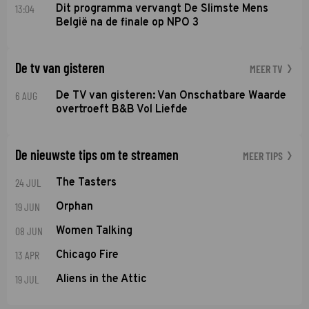
13:04
Dit programma vervangt De Slimste Mens
België na de finale op NPO 3
De tv van gisteren
MEER TV
6 AUG
De TV van gisteren: Van Onschatbare Waarde
overtroeft B&B Vol Liefde
De nieuwste tips om te streamen
MEER TIPS
24 JUL
The Tasters
19 JUN
Orphan
08 JUN
Women Talking
13 APR
Chicago Fire
19 JUL
Aliens in the Attic