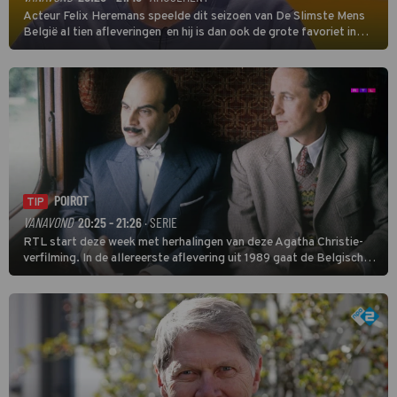
Acteur Felix Heremans speelde dit seizoen van De Slimste Mens
België al tien afleveringen en hij is dan ook de grote favoriet in
deze seizoensfinale. En er is Nederlandse inbreng, want komiek
Soundos El Ahmadi neemt plaats aan de jurytafel.
POIROT
TIP
VANAVOND
20:25 - 21:26
· SERIE
RTL start deze week met herhalingen van deze Agatha Christie-
verfilming. In de allereerste aflevering uit 1989 gaat de Belgische
speurder op zoek naar een vermiste kok. Poirot raakt al snel
verwikkeld in een moordzaak. (HH)