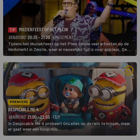
MUZIEKFEEST OP HET PLEIN
TIP
VANAVOND
20:35 - 21:30
· AMUSEMENT
Tijdens het Muziekfeest op het Plein zingen veel artiesten op de
Melkmarkt in Zwolle, waar er nauwelijks tijd is voor applaus. De
grootste namen zijn André Hazes, Jannes, René Froger en
natuurlijk Rutger van Barneveld met zijn hit Zwoele Zomernachten.
PREMIERE
DESPICABLE ME 4
VANAVOND
21:00 - 22:55
· FILM
In Despicable Me 4 probeert Gru alles op de rails te krijgen, maar
er gaat weer een hoop mis.