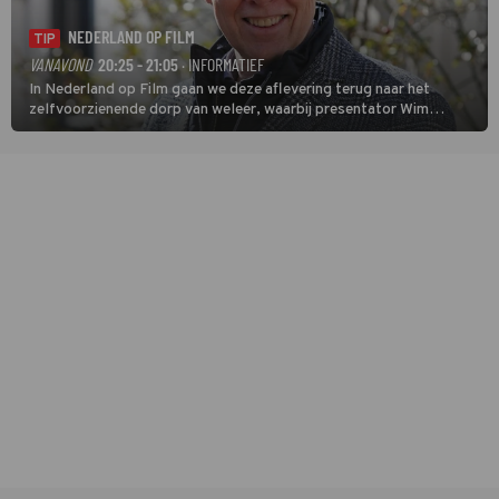
NEDERLAND OP FILM
TIP
VANAVOND
20:25 - 21:05
· INFORMATIEF
In Nederland op Film gaan we deze aflevering terug naar het
zelfvoorzienende dorp van weleer, waarbij presentator Wim
Daniëls de kijkers meeneemt op reis door de tijd aan de hand van
unieke amateurbeelden uit verschillende decennia. (HH)