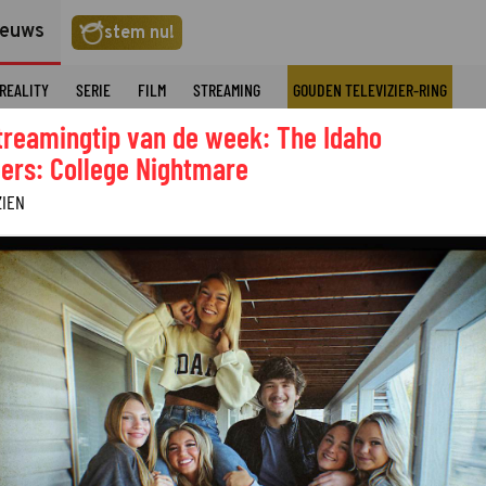
ieuws
stem nu!
REALITY
SERIE
FILM
STREAMING
GOUDEN TELEVIZIER-RING
treamingtip van de week: The Idaho
ers: College Nightmare
ZIEN