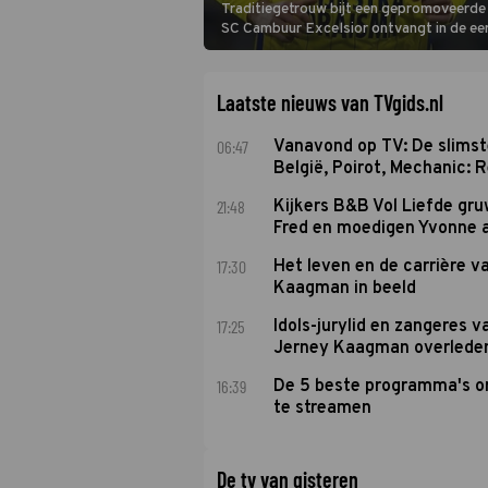
Traditiegetrouw bijt een gepromoveerde c
SC Cambuur Excelsior ontvangt in de eer
De nieuwe oefenmeester is Johan Plat en 
Laatste nieuws van TVgids.nl
06:47
Vanavond op TV: De slims
België, Poirot, Mechanic: 
21:48
Kijkers B&B Vol Liefde gr
Fred en moedigen Yvonne 
17:30
Het leven en de carrière v
Kaagman in beeld
17:25
Idols-jurylid en zangeres v
Jerney Kaagman overlede
16:39
De 5 beste programma's 
te streamen
De tv van gisteren