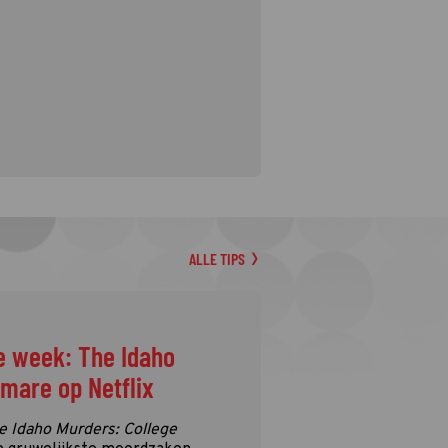
ALLE TIPS
e week: The Idaho
tmare op Netflix
e Idaho Murders: College