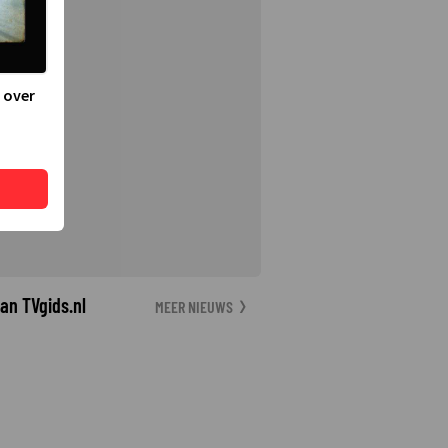
 over
an TVgids.nl
MEER NIEUWS