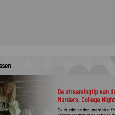
issen
De streamingtip van d
Murders: College Nigh
De driedelige documentaire
Th