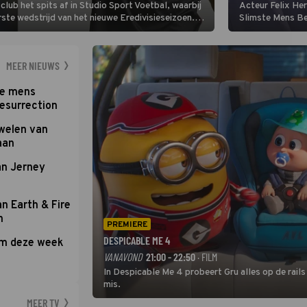
lub het spits af in Studio Sport Voetbal, waarbij
Acteur Felix He
ste wedstrijd van het nieuwe Eredivisieseizoen.
Slimste Mens Bel
hij wil aanvallend voetballen.
de grote favoriet
Nederlandse inb
neemt plaats aan
MEER NIEUWS
te mens
Resurrection
uwelen van
aan
an Jerney
an Earth & Fire
n
PREMIERE
DESPICABLE ME 4
om deze week
VANAVOND
21:00 - 22:50
· FILM
In Despicable Me 4 probeert Gru alles op de rails
mis.
MEER TV