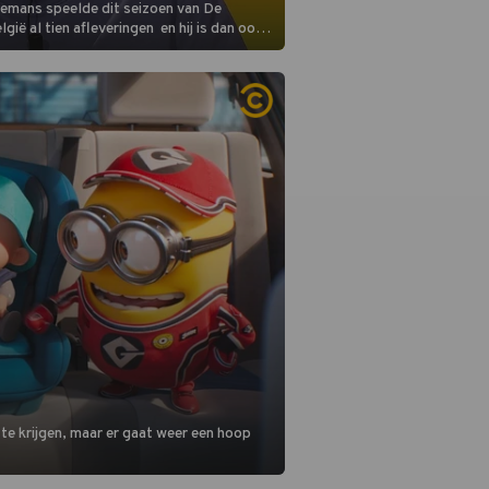
remans speelde dit seizoen van De
gië al tien afleveringen en hij is dan ook
 in deze seizoensfinale. En er is
reng, want komiek Soundos El Ahmadi
 de jurytafel.
 te krijgen, maar er gaat weer een hoop