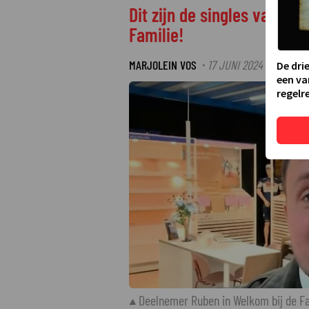
Dit zijn de singles van l
Familie!
MARJOLEIN VOS
17 JUNI 2024 19:41
·
De dri
een va
regelre
Deelnemer Ruben in Welkom bij de Fa