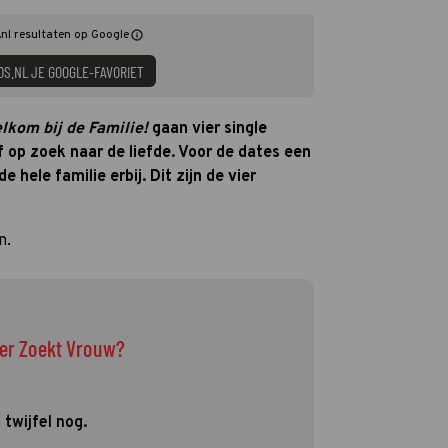
nl resultaten op Google
DS.NL JE GOOGLE-FAVORIET
lkom bij de Familie!
gaan vier single
 op zoek naar de liefde. Voor de dates een
 hele familie erbij. Dit zijn de vier
n.
oer Zoekt Vrouw?
twijfel nog.