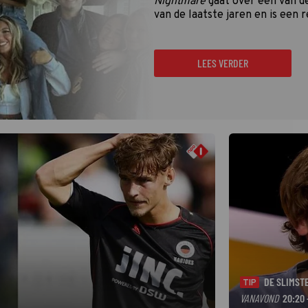
Nightmare
gaat over een van d
van de laatste jaren en is een r
LEES VERDER
DE SLIMST
TIP
VANAVOND
20:20 