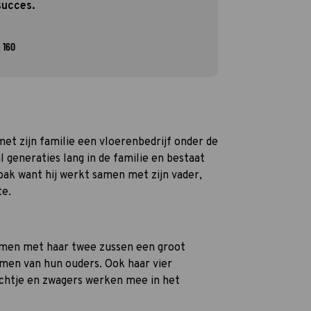
succes.
 160
et zijn familie een vloerenbedrijf onder de
l generaties lang in de familie en bestaat
 bak want hij werkt samen met zijn vader,
te.
amen met haar twee zussen een groot
omen van hun ouders. Ook haar vier
ichtje en zwagers werken mee in het