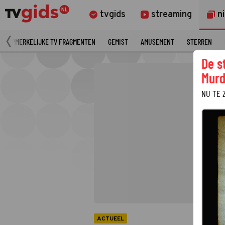
tvgids
streaming
n
OPMERKELIJKE TV FRAGMENTEN
GEMIST
AMUSEMENT
STERREN
De s
Murd
NU TE 
ACTUEEL