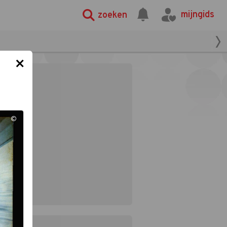
mijngids
zoeken
×
©