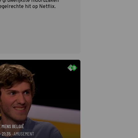
e gruwelijkste moordzaken
egelrechte hit op Netflix.
E MENS BELGIË
- 21:35
· AMUSEMENT