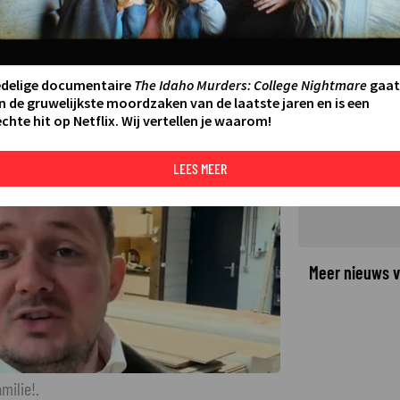
iefdesprogramma Welkom bij de
edelige documentaire
The Idaho Murders: College Nightmare
gaat
n de gruwelijkste moordzaken van de laatste jaren en is een
chte hit op Netflix. Wij vertellen je waarom!
©
LEES MEER
Meer nieuws v
milie!.