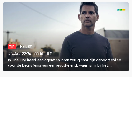
THE DRY
TIP
STRAKS
22:24 - 00:41
· FILM
In The Dry keert een agent na jaren terug naar zijn geboortestad
voor de begrafenis van een jeugdvriend, waarna hij bij het
onderzoeken van diens dood een verband begint te vermoeden
met een oude zaak.