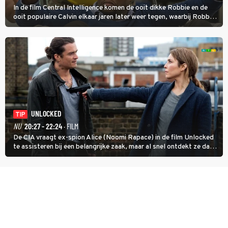
In de film Central Intelligence komen de ooit dikke Robbie en de
ooit populaire Calvin elkaar jaren later weer tegen, waarbij Robbie,
inmiddels supergespierd en werkzaam voor de CIA, Calvins hulp
goed kan gebruiken.
UNLOCKED
TIP
NU
20:27 - 22:24
· FILM
De CIA vraagt ex-spion Alice (Noomi Rapace) in de film Unlocked
te assisteren bij een belangrijke zaak, maar al snel ontdekt ze dat
degene die haar aanstelde kwade bedoelingen heeft.