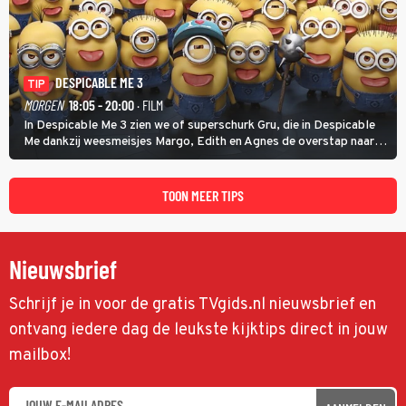
DESPICABLE ME 3
TIP
MORGEN
18:05 - 20:00
· FILM
In Despicable Me 3 zien we of superschurk Gru, die in Despicable
Me dankzij weesmeisjes Margo, Edith en Agnes de overstap naar
het rechte pad maakte, ook op dat pad weet te blijven.
TOON MEER TIPS
Nieuwsbrief
Schrijf je in voor de gratis TVgids.nl nieuwsbrief en
ontvang iedere dag de leukste kijktips direct in jouw
mailbox!