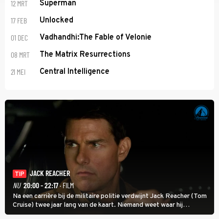
12 MRT
Superman
17 FEB
Unlocked
01 DEC
Vadhandhi:The Fable of Velonie
08 MRT
The Matrix Resurrections
21 MEI
Central Intelligence
JACK REACHER
TIP
NU
20:00 - 22:17
· FILM
Na een carrière bij de militaire politie verdwijnt Jack Reacher (Tom
Cruise) twee jaar lang van de kaart. Niemand weet waar hij
uithangt, totdat moordverdachte James Barr naar hem vraagt.