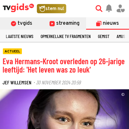
stem nu!
tvgids
streaming
nieuws
LAATSTE NIEUWS
OPMERKELIJKE TV FRAGMENTEN
GEMIST
AMUSE
ACTUEEL
Eva Hermans-Kroot overleden op 26-jarige
leeftijd: 'Het leven was zo leuk'
JEF WILLEMSEN
30 NOVEMBER 2024 20:59
·
©