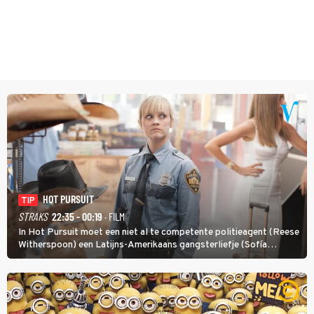
HOT PURSUIT
TIP
STRAKS
22:35 - 00:19
· FILM
In Hot Pursuit moet een niet al te competente politieagent (Reese
Witherspoon) een Latijns-Amerikaans gangsterliefje (Sofía
Vergara) beschermen tegen corrupte agenten en moordlustige
maffiatypes.