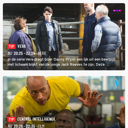
VERA
TIP
NU
20:25 - 22:24
· SERIE
In de serie Vera dregt boer Danny Pryor een lijk uit een beerput.
Het lichaam blijkt van de jonge Jack Reeves te zijn. Deze
homoseksuele woonwagenbewoner had gebroken met zijn familie
en verliet het kamp met slaande ruzie.
CENTRAL INTELLIGENCE
TIP
NU
20:26 - 22:35
· FILM