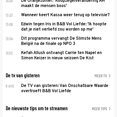
14:04
De Oranjezomer: 'Koopzegelverandering AH
maakt de mensen boos'
13:23
Wanneer keert Kassa weer terug op televisie?
13:06
Edwin tegen Iris in B&B Vol Liefde: 'Ik hoopte
dat je niet verliefd zou worden op me'
13:04
Dit programma vervangt De Slimste Mens
België na de finale op NPO 3
12:55
Kefah Allush ontvangt Carrie ten Napel en
Simon Keizer in nieuw seizoen De Kist
De tv van gisteren
MEER TV
6 AUG
De TV van gisteren: Van Onschatbare Waarde
overtroeft B&B Vol Liefde
De nieuwste tips om te streamen
MEER TIPS