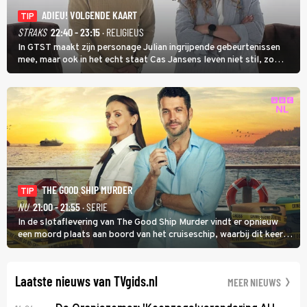
ADIEU! VOLGENDE KAART
TIP
STRAKS
22:40 - 23:15
· RELIGIEUS
In GTST maakt zijn personage Julian ingrijpende gebeurtenissen
mee, maar ook in het echt staat Cas Jansens leven niet stil, zo
vertelt hij in Adieu! Volgende Kaart.
THE GOOD SHIP MURDER
TIP
NU
21:00 - 21:55
· SERIE
In de slotaflevering van The Good Ship Murder vindt er opnieuw
een moord plaats aan boord van het cruiseschip, waarbij dit keer
een bemanningslid het slachtoffer is en kapitein Marlowe de dader
lijkt te zijn.
Laatste nieuws van TVgids.nl
MEER NIEUWS