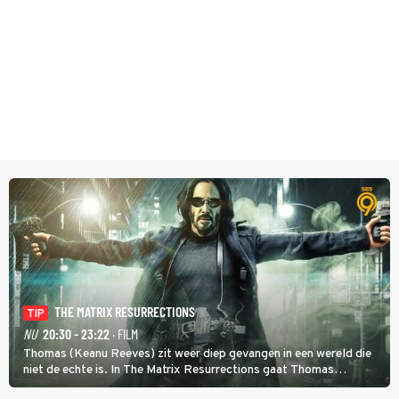
THE MATRIX RESURRECTIONS
TIP
NU
20:30 - 23:22
· FILM
Thomas (Keanu Reeves) zit weer diep gevangen in een wereld die
niet de echte is. In The Matrix Resurrections gaat Thomas
proberen uit deze schijnwereld te ontsnappen.