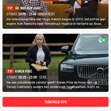
OH, WAT EEN JAAR!
TIP
STRAKS
20:05 - 21:44
· AMUSEMENT
De televisiecarrière van Hugo Kennis begon in 2013, hetzelfde jaar
waarin Kim Feenstra haar filmdebuut maakte in Verliefd op Ibiza. In
Oh, Wat een Jaar! wordt duidelijk wat ze nog meer weten van het
jaar waarin ze allebei eindtwintigers waren.
KAREN PIRIE
TIP
STRAKS
20:25 - 22:00
· SERIE
Na een schokkende vondst geeft Karen Pirie de hoop niet op.
Terwijl Catriona's ouders het onderzoek tegenwerken, blijft ze
speuren naar Adam. In deze slotaflevering van Karen Pirie leidt het
spoor via Frankrijk en Italië naar Malta.
TOON MEER TIPS