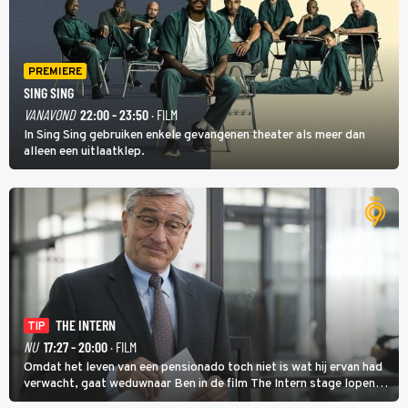
PREMIERE
SING SING
VANAVOND
22:00 - 23:50
· FILM
In Sing Sing gebruiken enkele gevangenen theater als meer dan
alleen een uitlaatklep.
THE INTERN
TIP
NU
17:27 - 20:00
· FILM
Omdat het leven van een pensionado toch niet is wat hij ervan had
verwacht, gaat weduwnaar Ben in de film The Intern stage lopen
bij de hippe webwinkel van Jules, wat een gouden zet blijkt te zijn.