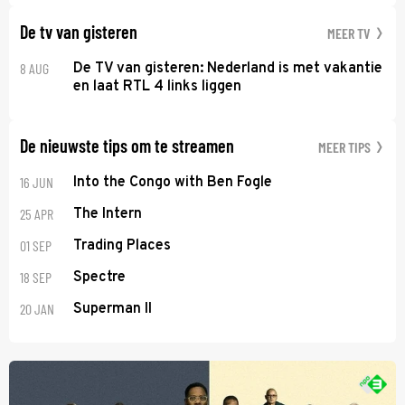
De tv van gisteren
MEER TV
8 AUG
De TV van gisteren: Nederland is met vakantie
en laat RTL 4 links liggen
De nieuwste tips om te streamen
MEER TIPS
16 JUN
Into the Congo with Ben Fogle
25 APR
The Intern
01 SEP
Trading Places
18 SEP
Spectre
20 JAN
Superman II