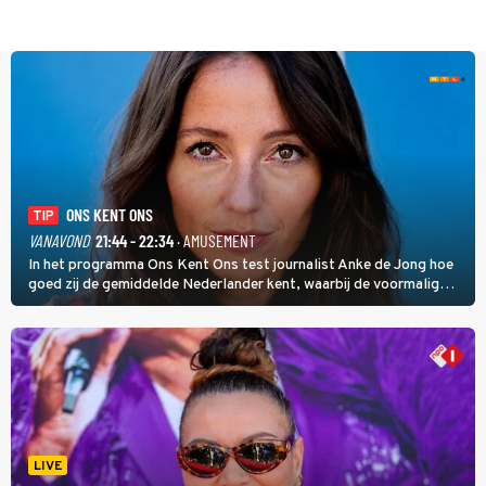
ONS KENT ONS
TIP
VANAVOND
21:44 - 22:34
· AMUSEMENT
In het programma Ons Kent Ons test journalist Anke de Jong hoe
goed zij de gemiddelde Nederlander kent, waarbij de voormalig
hoofdredacteur van modebladen Glamour en Elle het samen met
rapper Keizer opneemt tegen Edson da Graça en Marc-Marie
Huijbregts.
LIVE