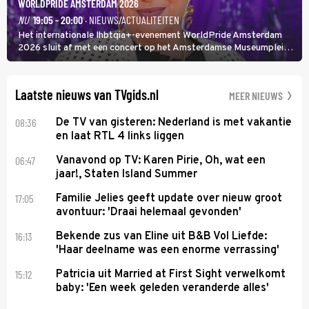
WORLDPRIDE AMSTERDAM 2026
NU
19:05 - 20:00
· NIEUWS/ACTUALITEITEN
Het internationale lhbtqia+-evenement WorldPride Amsterdam
2026 sluit af met een concert op het Amsterdamse Museumplein.
Anita Doth is een van de optredende artiesten. In de jaren 90
veroverde ze de wereld als zangeres van 2Unlimited.
Laatste nieuws van TVgids.nl
MEER NIEUWS
08:36
De TV van gisteren: Nederland is met vakantie
en laat RTL 4 links liggen
06:47
Vanavond op TV: Karen Pirie, Oh, wat een
jaar!, Staten Island Summer
17:05
Familie Jelies geeft update over nieuw groot
avontuur: 'Draai helemaal gevonden'
16:13
Bekende zus van Eline uit B&B Vol Liefde:
'Haar deelname was een enorme verrassing'
15:12
Patricia uit Married at First Sight verwelkomt
baby: 'Een week geleden veranderde alles'