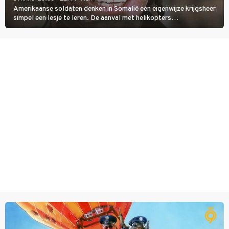
Amerikaanse soldaten denken in Somalië een eigenwijze krijgsheer
simpel een lesje te leren. De aanval met helikopters
verloopt in Black Hawk down dramatisch.