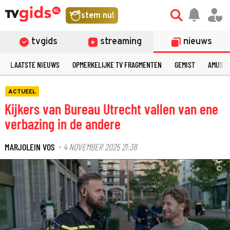
stem nu!
tvgids
streaming
nieuws
LAATSTE NIEUWS
OPMERKELIJKE TV FRAGMENTEN
GEMIST
AMUSE
ACTUEEL
Kijkers van Bureau Utrecht vallen van ene
verbazing in de andere
MARJOLEIN VOS
4 NOVEMBER 2025 21:38
·
©