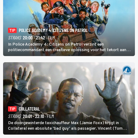
POLICE ACADEMY 4: CITIZENS ON PATROL
TIP
STRAKS
20:00 - 21:42
· FILM
In Police Academy 4: Citizens on Patrol verzint een
politiecommandant een creatieve oplossing voor het tekort aan
agenten.
COLLATERAL
TIP
STRAKS
20:01 - 22:10
· FILM
De doorgewinterde taxichauffeur Max (Jamie Foxx) krijgt in
Collateral een absolute ‘bad guy’ als passagier. Vincent (Tom
Cruise) heeft hem nodig om hem de stad door te loodsen om een