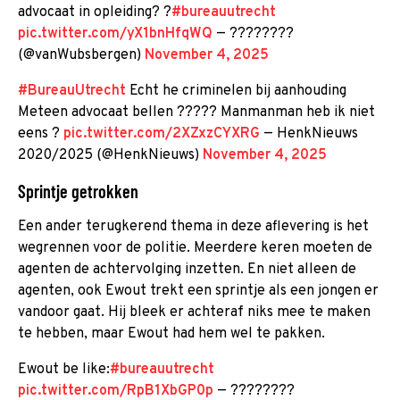
advocaat in opleiding? ?
#bureauutrecht
pic.twitter.com/yX1bnHfqWQ
— ????????
(@vanWubsbergen)
November 4, 2025
#BureauUtrecht
Echt he criminelen bij aanhouding
Meteen advocaat bellen ????? Manmanman heb ik niet
eens ?
pic.twitter.com/2XZxzCYXRG
— HenkNieuws
2020/2025 (@HenkNieuws)
November 4, 2025
Sprintje getrokken
Een ander terugkerend thema in deze aflevering is het
wegrennen voor de politie. Meerdere keren moeten de
agenten de achtervolging inzetten. En niet alleen de
agenten, ook Ewout trekt een sprintje als een jongen er
vandoor gaat. Hij bleek er achteraf niks mee te maken
te hebben, maar Ewout had hem wel te pakken.
Ewout be like:
#bureauutrecht
pic.twitter.com/RpB1XbGP0p
— ????????