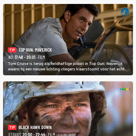
TOP GUN: MAVERICK
TIP
NU
17:48 - 20:01
· FILM
Tom Cruise is terug als heldhaftige piloot in Top Gun: Maverick
waarin hij een nieuwe lichting vliegers klaarstoomt voor het echte
werk.
BLACK HAWK DOWN
TIP
STRAKS
20:00 - 22:44
· FILM