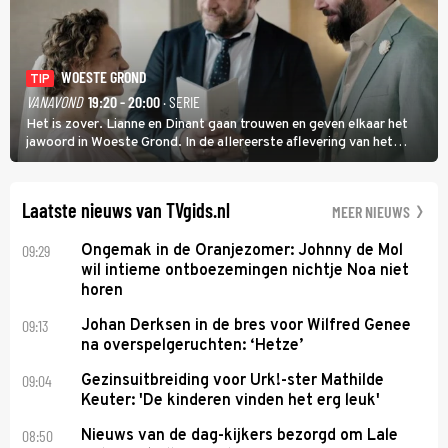
WOESTE GROND
TIP
VANAVOND
19:20 - 20:00
· SERIE
Het is zover. Lianne en Dinant gaan trouwen en geven elkaar het
jawoord in Woeste Grond. In de allereerste aflevering van het
eerste seizoen kwam Lianne vanuit de Randstad naar Twente. Daar
is ze inmiddels helemaal op haar plek.
Laatste nieuws van TVgids.nl
MEER NIEUWS
09:29
Ongemak in de Oranjezomer: Johnny de Mol
wil intieme ontboezemingen nichtje Noa niet
horen
09:13
Johan Derksen in de bres voor Wilfred Genee
na overspelgeruchten: ‘Hetze’
09:04
Gezinsuitbreiding voor Urk!-ster Mathilde
Keuter: 'De kinderen vinden het erg leuk'
08:50
Nieuws van de dag-kijkers bezorgd om Lale