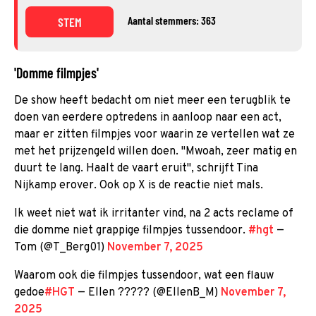
Aantal stemmers: 363
STEM
'Domme filmpjes'
De show heeft bedacht om niet meer een terugblik te
doen van eerdere optredens in aanloop naar een act,
maar er zitten filmpjes voor waarin ze vertellen wat ze
met het prijzengeld willen doen. "Mwoah, zeer matig en
duurt te lang. Haalt de vaart eruit", schrijft Tina
Nijkamp erover. Ook op X is de reactie niet mals.
Ik weet niet wat ik irritanter vind, na 2 acts reclame of
die domme niet grappige filmpjes tussendoor.
#hgt
—
Tom (@T_Berg01)
November 7, 2025
Waarom ook die filmpjes tussendoor, wat een flauw
gedoe
#HGT
— Ellen ????? (@EllenB_M)
November 7,
2025