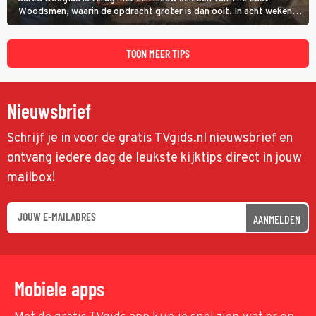
Woodsmen, waarin de opdracht groter is dan ooit. In acht weken
tijd probeert hij een miljoen dollar bij elkaar te vergaren om de
toekomst van het houthakkersbedrijf te verzekeren.
TOON MEER TIPS
Nieuwsbrief
Schrijf je in voor de gratis TVgids.nl nieuwsbrief en
ontvang iedere dag de leukste kijktips direct in jouw
mailbox!
AANMELDEN
Mobiele apps