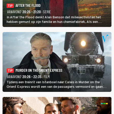
AFTER THE FLOOD
TIP
VANAVOND
20:25 - 21:20
· SERIE
In After the Flood denkt Alan Benson dat milieuactivisten het
hebben gemunt op zijn familie en hun chemiefabriek. Als een
brandende boodschap in het veen de boel op scherp zet, besluit
Jo Marshall de jonge Finn Allen aan de tand te voelen.
MURDER ON THE ORIENT EXPRESS
TIP
VANAVOND
20:26 - 22:35
· FILM
Tijdens een treinrit van Istanboel naar Calais in Murder on the
Orient Express wordt een van de passagiers vermoord en gaan
detective Hercule Poirot en zijn snor uitzoeken wie van de andere
treinreizigers de dader is.