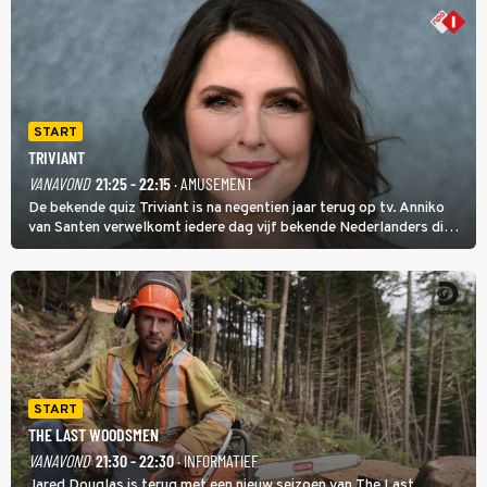
START
TRIVIANT
VANAVOND
21:25 - 22:15
· AMUSEMENT
De bekende quiz Triviant is na negentien jaar terug op tv. Anniko
van Santen verwelkomt iedere dag vijf bekende Nederlanders die
vragen beantwoorden in verschillende categorieën. De beste
speler gaat direct door naar de finaleweek.
START
THE LAST WOODSMEN
VANAVOND
21:30 - 22:30
· INFORMATIEF
Jared Douglas is terug met een nieuw seizoen van The Last