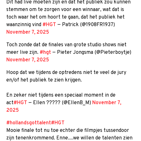
Dit had live moeten zijn en dat het publiek zou kunnen
stemmen om te zorgen voor een winnaar, wat dat is
toch waar het om hoort te gaan, dat het publiek het
waanzinnig vind
#HGT
— Patrick (@1908FR1937)
November 7, 2025
Toch zonde dat de finales van grote studio shows niet
meer live zijn.
#hgt
— Pieter Jongsma (@Pieterboytje)
November 7, 2025
Hoop dat we tijdens de optredens niet te veel de jury
en/of het publiek te zien krijgen.
En zeker niet tijdens een speciaal moment in de
act
#HGT
— Ellen ????? (@EllenB_M)
November 7,
2025
#hollandsgottalent
#HGT
Mooie finale tot nu toe echter die filmpjes tussendoor
zijn tenenkrommend. Enne....we willen de talenten zien