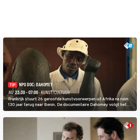
NPO DOC: DAHOMEY
TIP
NU
23:30 - 07:00
· KUNST/CULTUUR
Frankrijk stuurt 26 geroofde kunstvoorwerpen uit Afrika na ruim
130 jaar terug naar Benin. De documentaire Dahomey volgt het
transport en toont de aankomst. Inwoners van Benin bespreken de
betekenis van de teruggave.