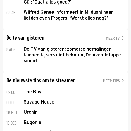
Gül: 'Gaat alles goed?'
08:45
Wilfred Genee informeert in Mi dushi naar
liefdesleven Frogers: ‘Werkt alles nog?’
De tv van gisteren
MEER TV
9 AUG
De TV van gisteren: zomerse herhalingen
kunnen kijkers niet bekoren, De Avondetappe
scoort
De nieuwste tips om te streamen
MEER TIPS
02:00
The Bay
00:00
Savage House
26 MRT
Urchin
15 DEC
Bugonia