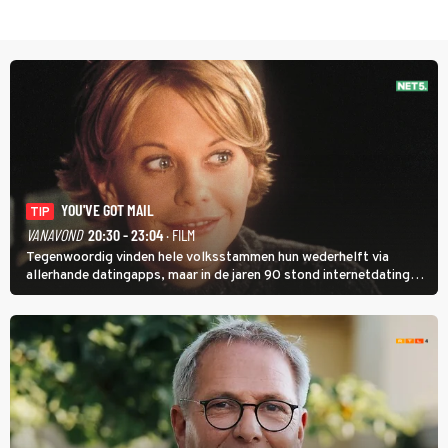
YOU'VE GOT MAIL
TIP
VANAVOND
20:30 - 23:04
· FILM
Tegenwoordig vinden hele volksstammen hun wederhelft via
allerhande datingapps, maar in de jaren 90 stond internetdating
nog in de kinderschoenen. In de film You've Got Mail zie je dat
terug.