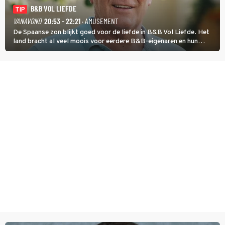
B&B VOL LIEFDE
TIP
VANAVOND
20:53 - 22:21
· AMUSEMENT
De Spaanse zon blijkt goed voor de liefde in B&B Vol Liefde. Het
land bracht al veel moois voor eerdere B&B-eigenaren en hun
partners. Ook Paul runt zijn gastenverblijf in Spanje. De 62-jarige
weduwnaar stuurt aan op een nieuw hoofdstuk.