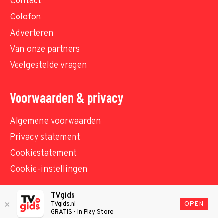
Contact
Colofon
Adverteren
Van onze partners
Veelgestelde vragen
Voorwaarden & privacy
Algemene voorwaarden
Privacy statement
Cookiestatement
Cookie-instellingen
TVgids
© TVgids.nl 2026 - All rights reserved. No text and
OPEN
TVgids.nl
GRATIS - In Play Store
datamining.