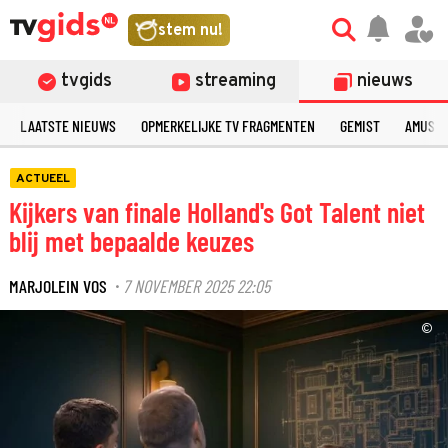
stem nu!
tvgids
streaming
nieuws
LAATSTE NIEUWS
OPMERKELIJKE TV FRAGMENTEN
GEMIST
AMUSE
ACTUEEL
Kijkers van finale Holland's Got Talent niet
blij met bepaalde keuzes
MARJOLEIN VOS
7 NOVEMBER 2025 22:05
·
©