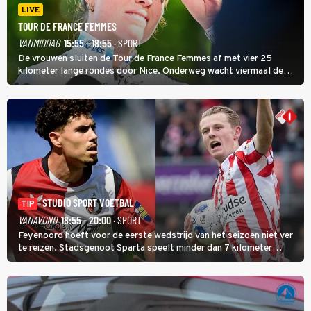
LIVE
TOUR DE FRANCE FEMMES
VANMIDDAG
15:55 - 18:55
· SPORT
De vrouwen sluiten de Tour de France Femmes af met vier 25
kilometer lange rondes door Nice. Onderweg wacht viermaal de
zware Col d'Èze. Aan de finish op de Promenade des Anglais krijgt
de eindwinnaar de laatste gele trui.
STUDIO SPORT VOETBAL
TIP
VANAVOND
18:55 - 20:00
· SPORT
Feyenoord hoeft voor de eerste wedstrijd van het seizoen niet ver
te reizen. Stadsgenoot Sparta speelt minder dan 7 kilometer
verderop. Feyenoord trok de Spaanse spits Nacho Ferri aan van
KVC Westerlo uit België.