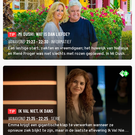
MI DUSHI: WAT IS DAN LIEFDE?
TIP
VANAVOND
21:23 - 22:30
· INFORMATIEF
Een lastige start, ziekten en vreemdgaan; het huwelijk van Natasja
en René Froger was niet slechts met rozen geplaveid. In Mi Dushi:
Wat Is Dan Liefde? neemt Wilfred Genee het showbizzkoppel mee
uit vissen om het over de liefde te hebben.
IK VAL NIET, IK DANS
TIP
VANAVOND
21:35 - 22:25
· SERIE
Emma krijgt een gigantische klap te verwerken wanneer ze
opnieuw ziek blijkt te zijn, maar in de laatste aflevering Ik Val Niet,