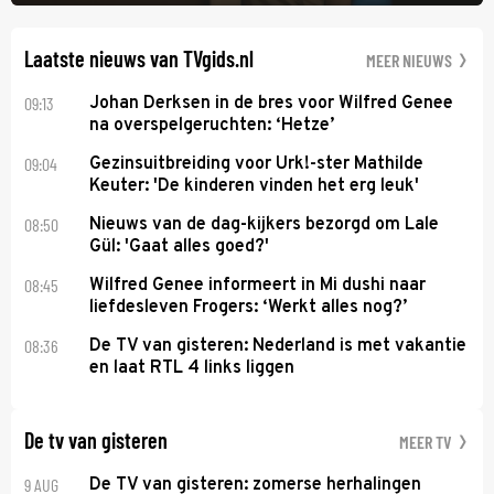
Ik Dans laat ze zien dat ze niet van plan is op te geven, zelfs als ze
daarvoor een ingrijpende operatie moet ondergaan.
Laatste nieuws van TVgids.nl
MEER NIEUWS
09:13
Johan Derksen in de bres voor Wilfred Genee
na overspelgeruchten: ‘Hetze’
09:04
Gezinsuitbreiding voor Urk!-ster Mathilde
Keuter: 'De kinderen vinden het erg leuk'
08:50
Nieuws van de dag-kijkers bezorgd om Lale
Gül: 'Gaat alles goed?'
08:45
Wilfred Genee informeert in Mi dushi naar
liefdesleven Frogers: ‘Werkt alles nog?’
08:36
De TV van gisteren: Nederland is met vakantie
en laat RTL 4 links liggen
De tv van gisteren
MEER TV
9 AUG
De TV van gisteren: zomerse herhalingen