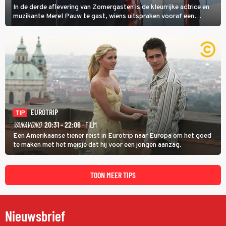
In de derde aflevering van Zomergasten is de kleurrijke actrice en
muzikante Merel Pauw te gast, wiens uitspraken vooraf een
boeiende avond beloven: 'Mijn ideale televisieavond is zoals mijn
identiteit: grenzeloos, absurd en vol angsten'.
EUROTRIP
TIP
VANAVOND
20:31 - 22:06
· FILM
Een Amerikaanse tiener reist in Eurotrip naar Europa om het goed
te maken met het meisje dat hij voor een jongen aanzag.
TOON MEER TIPS
Nieuwsbrief