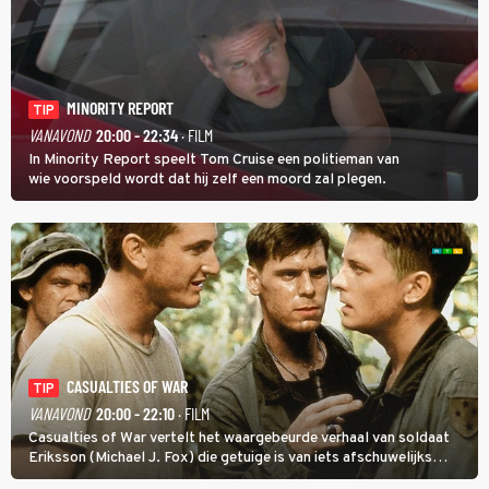
MINORITY REPORT
TIP
VANAVOND
20:00 - 22:34
· FILM
In Minority Report speelt Tom Cruise een politieman van
wie voorspeld wordt dat hij zelf een moord zal plegen.
CASUALTIES OF WAR
TIP
VANAVOND
20:00 - 22:10
· FILM
Casualties of War vertelt het waargebeurde verhaal van soldaat
Eriksson (Michael J. Fox) die getuige is van iets afschuwelijks
tijdens de Vietnamoorlog. Hij besluit uit de school te klappen.