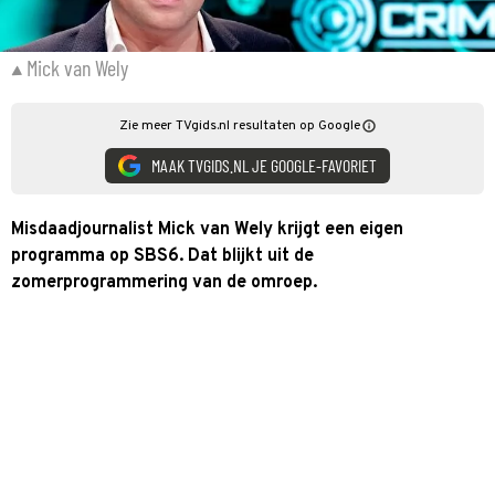
Mick van Wely
Zie meer TVgids.nl resultaten op Google
MAAK TVGIDS.NL JE GOOGLE-FAVORIET
Misdaadjournalist Mick van Wely krijgt een eigen
programma op SBS6. Dat blijkt uit de
zomerprogrammering van de omroep.