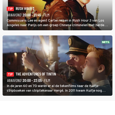
RUSH HOUR 3
TIP
VANAVOND
20:00 - 21:45
· FILM
Commissaris Lee en agent Carter reizen in Rush Hour 3 van Los
Angeles naar Parijs om een groep Chinese criminelen met harde
hand aan te pakken.
THE ADVENTURES OF TINTIN
TIP
VANAVOND
20:00 - 22:05
· FILM
In de jaren 60 en 70 waren er al de tekenfilms naar de Kuifje-
stripboeken van striptekenaar Hergé. In 2011 kwam Kuifje nog
meer tot leven in The Adventures of Tintin van Steven Spielberg.