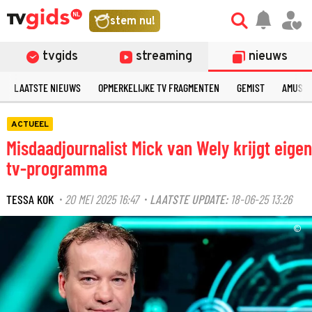
stem nu!
tvgids
streaming
nieuws
LAATSTE NIEUWS
OPMERKELIJKE TV FRAGMENTEN
GEMIST
AMUSE
ACTUEEL
Misdaadjournalist Mick van Wely krijgt eigen
tv-programma
TESSA KOK
20 MEI 2025 16:47
LAATSTE UPDATE:
18-06-25 13:26
·
·
©