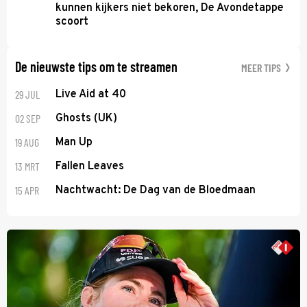
kunnen kijkers niet bekoren, De Avondetappe
scoort
De nieuwste tips om te streamen
MEER TIPS
29 JUL
Live Aid at 40
02 SEP
Ghosts (UK)
19 AUG
Man Up
13 MRT
Fallen Leaves
15 APR
Nachtwacht: De Dag van de Bloedmaan