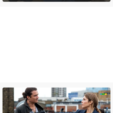
inmiddels supergespierd en werkzaam voor de CIA, Calvins hulp
goed kan gebruiken.