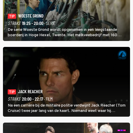
WOESTE GROND
TIP
STRAKS
19:25 - 20:00
· SERIE
De serie Woeste Grond wordt opgenomen in een leegstaande
boerderij in Hoge Hexel, Twente. Het melkveebedrijf met 160
koeien moest sluiten, omdat het dicht bij een Natura 2000-gebied
ligt. In de serie heerst er een gevaarlijke veeziekte.
JACK REACHER
TIP
STRAKS
20:00 - 22:17
· FILM
Na een carrière bij de militaire politie verdwijnt Jack Reacher (Tom
Cruise) twee jaar lang van de kaart. Niemand weet waar hij
uithangt, totdat moordverdachte James Barr naar hem vraagt.