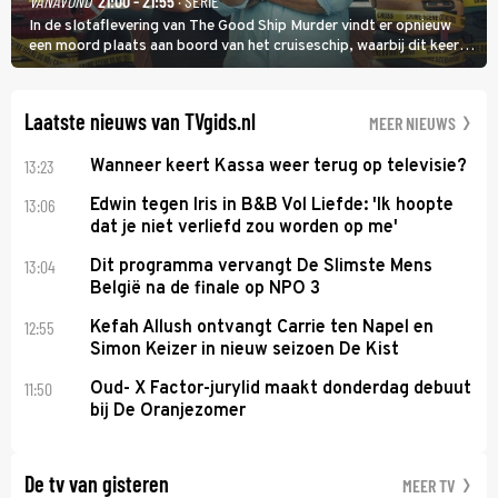
VANAVOND
21:00 - 21:55
· SERIE
In de slotaflevering van The Good Ship Murder vindt er opnieuw
een moord plaats aan boord van het cruiseschip, waarbij dit keer
een bemanningslid het slachtoffer is en kapitein Marlowe de dader
lijkt te zijn.
Laatste nieuws van TVgids.nl
MEER NIEUWS
13:23
Wanneer keert Kassa weer terug op televisie?
13:06
Edwin tegen Iris in B&B Vol Liefde: 'Ik hoopte
dat je niet verliefd zou worden op me'
13:04
Dit programma vervangt De Slimste Mens
België na de finale op NPO 3
12:55
Kefah Allush ontvangt Carrie ten Napel en
Simon Keizer in nieuw seizoen De Kist
11:50
Oud- X Factor-jurylid maakt donderdag debuut
bij De Oranjezomer
De tv van gisteren
MEER TV