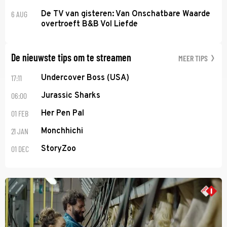
6 AUG
De TV van gisteren: Van Onschatbare Waarde
overtroeft B&B Vol Liefde
De nieuwste tips om te streamen
MEER TIPS
17:11
Undercover Boss (USA)
06:00
Jurassic Sharks
01 FEB
Her Pen Pal
21 JAN
Monchhichi
01 DEC
StoryZoo