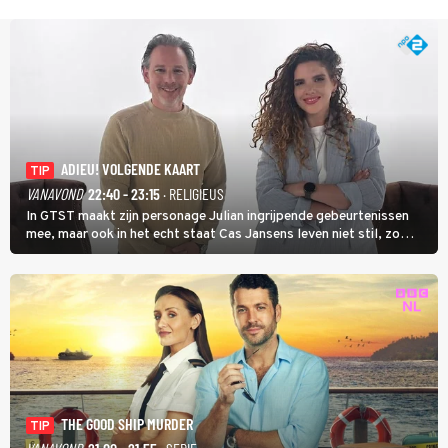
ADIEU! VOLGENDE KAART
TIP
VANAVOND
22:40 - 23:15
· RELIGIEUS
In GTST maakt zijn personage Julian ingrijpende gebeurtenissen
mee, maar ook in het echt staat Cas Jansens leven niet stil, zo
vertelt hij in Adieu! Volgende Kaart.
THE GOOD SHIP MURDER
TIP