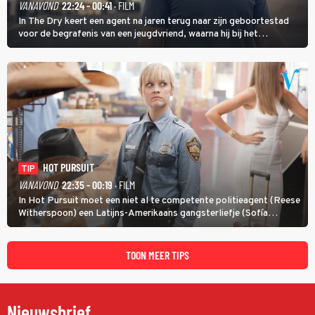
VANAVOND
22:24 - 00:41
· FILM
In The Dry keert een agent na jaren terug naar zijn geboortestad
voor de begrafenis van een jeugdvriend, waarna hij bij het
onderzoeken van diens dood een verband begint te vermoeden
met een oude zaak.
HOT PURSUIT
TIP
VANAVOND
22:35 - 00:19
· FILM
In Hot Pursuit moet een niet al te competente politieagent (Reese
Witherspoon) een Latijns-Amerikaans gangsterliefje (Sofía
Vergara) beschermen tegen corrupte agenten en moordlustige
maffiatypes.
TOON MEER TIPS
Nieuwsbrief