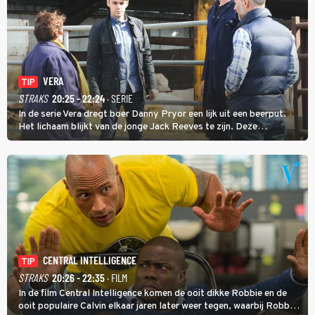
VERA
TIP
STRAKS
20:25 - 22:24
· SERIE
In de serie Vera dregt boer Danny Pryor een lijk uit een beerput.
Het lichaam blijkt van de jonge Jack Reeves te zijn. Deze
homoseksuele woonwagenbewoner had gebroken met zijn familie
en verliet het kamp met slaande ruzie.
CENTRAL INTELLIGENCE
TIP
STRAKS
20:26 - 22:35
· FILM
In de film Central Intelligence komen de ooit dikke Robbie en de
ooit populaire Calvin elkaar jaren later weer tegen, waarbij Robbie,