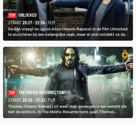
UNLOCKED
TIP
STRAKS
20:27 - 22:24
· FILM
De CIA vraagt ex-spion Alice (Noomi Rapace) in de film Unlocked
te assisteren bij een belangrijke zaak, maar al snel ontdekt ze dat
degene die haar aanstelde kwade bedoelingen heeft.
THE MATRIX RESURRECTIONS
TIP
STRAKS
20:30 - 23:22
· FILM
Thomas (Keanu Reeves) zit weer diep gevangen in een wereld die
niet de echte is. In The Matrix Resurrections gaat Thomas
proberen uit deze schijnwereld te ontsnappen.