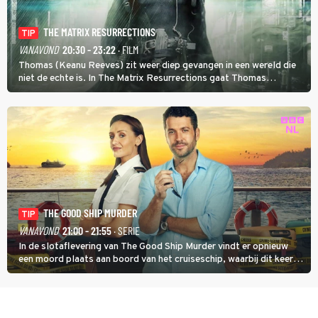
THE MATRIX RESURRECTIONS
TIP
VANAVOND
20:30 - 23:22
· FILM
Thomas (Keanu Reeves) zit weer diep gevangen in een wereld die
niet de echte is. In The Matrix Resurrections gaat Thomas
proberen uit deze schijnwereld te ontsnappen.
THE GOOD SHIP MURDER
TIP
VANAVOND
21:00 - 21:55
· SERIE
In de slotaflevering van The Good Ship Murder vindt er opnieuw
een moord plaats aan boord van het cruiseschip, waarbij dit keer
een bemanningslid het slachtoffer is en kapitein Marlowe de dader
lijkt te zijn.