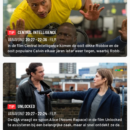
CENTRAL INTELLIGENCE
TIP
VANAVOND
20:27 - 22:36
· FILM
In de film Central Intelligence komen de ooit dikke Robbie en de
ooit populaire Calvin elkaar jaren later weer tegen, waarbij Robbie,
inmiddels supergespierd en werkzaam voor de CIA, Calvins hulp
goed kan gebruiken.
UNLOCKED
TIP
VANAVOND
20:27 - 22:24
· FILM
De CIA vraagt ex-spion Alice (Noomi Rapace) in de film Unlocked
te assisteren bij een belangrijke zaak, maar al snel ontdekt ze dat