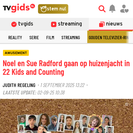
stem nu!
tvgids
streaming
nieuws
N
REALITY
SERIE
FILM
STREAMING
GOUDEN TELEVIZIER-RING
AMUSEMENT
Noel en Sue Radford gaan op huizenjacht in
22 Kids and Counting
JUDITH REGELING
1 SEPTEMBER 2025 13:22
·
·
LAATSTE UPDATE:
02-09-25 10:38
©