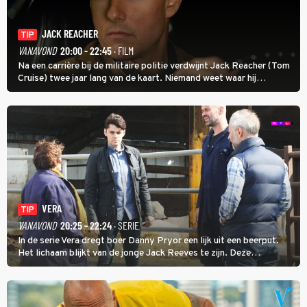
JACK REACHER
TIP
VANAVOND
20:00 - 22:45
· FILM
Na een carrière bij de militaire politie verdwijnt Jack Reacher (Tom
Cruise) twee jaar lang van de kaart. Niemand weet waar hij
uithangt, totdat moordverdachte James Barr naar hem vraagt.
VERA
TIP
VANAVOND
20:25 - 22:24
· SERIE
In de serie Vera dregt boer Danny Pryor een lijk uit een beerput.
Het lichaam blijkt van de jonge Jack Reeves te zijn. Deze
homoseksuele woonwagenbewoner had gebroken met zijn familie
en verliet het kamp met slaande ruzie.