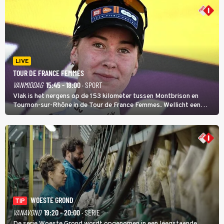
LIVE
TOUR DE FRANCE FEMMES
VANMIDDAG
15:45 - 18:00
· SPORT
Vlak is het nergens op de 153 kilometer tussen Montbrison en
Tournon-sur-Rhône in de Tour de France Femmes. Wellicht een
kans voor Nienke Vinke, die vorig jaar de witte trui won.
WOESTE GROND
TIP
VANAVOND
19:20 - 20:00
· SERIE
De serie Woeste Grond wordt opgenomen in een leegstaande