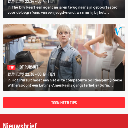
VANAVOND
22:24 - 00:41
· FILM
In The Dry keert een agent na jaren terug naar zijn geboortestad
voor de begrafenis van een jeugdvriend, waarna hij bij het
onderzoeken van diens dood een verband begint te vermoeden
met een oude zaak.
HOT PURSUIT
TIP
VANAVOND
22:36 - 00:19
· FILM
In Hot Pursuit moet een niet al te competente politieagent (Reese
Witherspoon) een Latijns-Amerikaans gangsterliefje (Sofía
Vergara) beschermen tegen corrupte agenten en moordlustige
maffiatypes.
TOON MEER TIPS
Nieuwsbrief