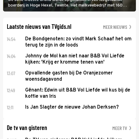
boerderij in Hoge Hexel, Twente. Het melkveebedrijf met 160
koeien moest sluiten, omdat het dicht bij een Natura 2000-gebied
ligt. In de serie heerst er een gevaarlijke veeziekte.
Laatste nieuws van TVgids.nl
MEER NIEUWS
14:54
De Bondgenoten: zo vindt Mark Schaaf het om
terug te zijn in de loods
14:04
Johnny de Mol kan niet naar B&B Vol Liefde
kijken: 'Krijg er kromme tenen van'
13:07
Opvallende gasten bij De Oranjezomer
woensdagavond
12:49
Gênant: Edwin uit B&B Vol Liefde wil kus bij de
koffie van Iris
12:11
Is Jan Slagter de nieuwe Johan Derksen?
De tv van gisteren
MEER TV