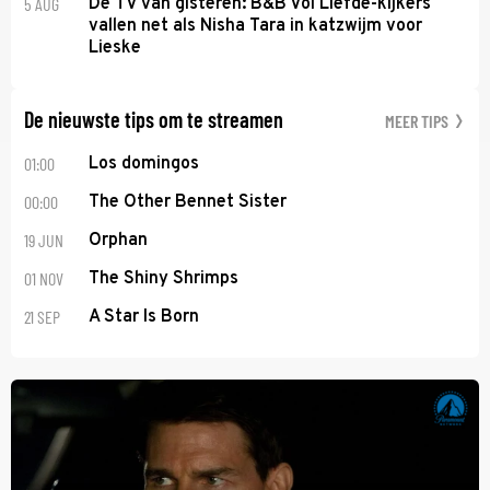
5 AUG
De TV van gisteren: B&B Vol Liefde-kijkers
vallen net als Nisha Tara in katzwijm voor
Lieske
De nieuwste tips om te streamen
MEER TIPS
01:00
Los domingos
00:00
The Other Bennet Sister
19 JUN
Orphan
01 NOV
The Shiny Shrimps
21 SEP
A Star Is Born