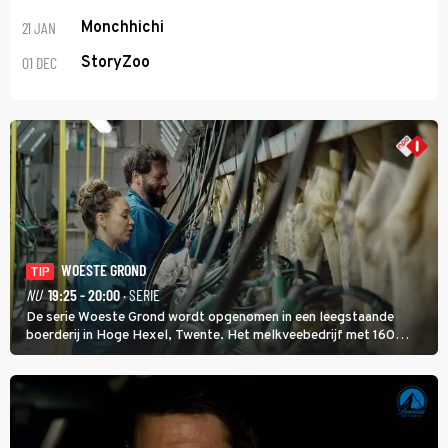
21 JAN
Monchhichi
01 DEC
StoryZoo
WOESTE GROND
TIP
NU
19:25 - 20:00
· SERIE
De serie Woeste Grond wordt opgenomen in een leegstaande
boerderij in Hoge Hexel, Twente. Het melkveebedrijf met 160
koeien moest sluiten, omdat het dicht bij een Natura 2000-gebied
ligt. In de serie heerst er een gevaarlijke veeziekte.