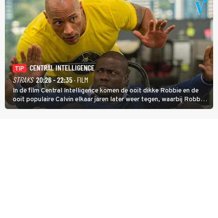
CENTRAL INTELLIGENCE
TIP
STRAKS
20:26 - 22:35
· FILM
In de film Central Intelligence komen de ooit dikke Robbie en de
ooit populaire Calvin elkaar jaren later weer tegen, waarbij Robbie,
inmiddels supergespierd en werkzaam voor de CIA, Calvins hulp
goed kan gebruiken.