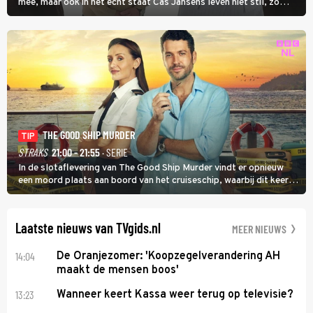
mee, maar ook in het echt staat Cas Jansens leven niet stil, zo
vertelt hij in Adieu! Volgende Kaart.
THE GOOD SHIP MURDER
TIP
STRAKS
21:00 - 21:55
· SERIE
In de slotaflevering van The Good Ship Murder vindt er opnieuw
een moord plaats aan boord van het cruiseschip, waarbij dit keer
een bemanningslid het slachtoffer is en kapitein Marlowe de dader
lijkt te zijn.
Laatste nieuws van TVgids.nl
MEER NIEUWS
14:04
De Oranjezomer: 'Koopzegelverandering AH
maakt de mensen boos'
13:23
Wanneer keert Kassa weer terug op televisie?