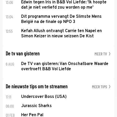
13:06
Edwin tegen Iris in B&B Vol Liefde: 'Ik hoopte
dat je niet verliefd zou worden op me'
13:04
Dit programma vervangt De Slimste Mens
België na de finale op NPO 3
12:55
Kefah Allush ontvangt Carrie ten Napel en
Simon Keizer in nieuw seizoen De Kist
De tv van gisteren
MEER TV
6 AUG
De TV van gisteren: Van Onschatbare Waarde
overtroeft B&B Vol Liefde
De nieuwste tips om te streamen
MEER TIPS
17:11
Undercover Boss (USA)
06:00
Jurassic Sharks
01 FEB
Her Pen Pal