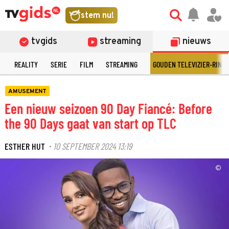
stem nu!
tvgids
streaming
nieuws
N
REALITY
SERIE
FILM
STREAMING
GOUDEN TELEVIZIER-RING
AMUSEMENT
Een nieuw seizoen 90 Day Fiancé: Before
the 90 Days gaat van start op TLC
ESTHER HUT
10 SEPTEMBER 2024 13:19
·
©