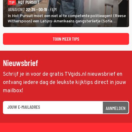
HOT PURSUIT
TIP
VANAVOND
22:35 - 00:19
· FILM
In Hot Pursuit moet een niet al te competente politieagent (Reese
Witherspoon) een Latijns-Amerikaans gangsterliefje (Sofía
Vergara) beschermen tegen corrupte agenten en moordlustige
maffiatypes.
TOON MEER TIPS
Nieuwsbrief
Schrijf je in voor de gratis TVgids.nl nieuwsbrief en
ontvang iedere dag de leukste kijktips direct in jouw
mailbox!
AANMELDEN