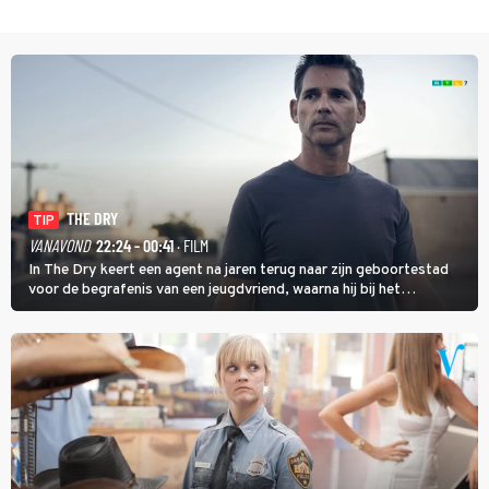
THE DRY
TIP
VANAVOND
22:24 - 00:41
· FILM
In The Dry keert een agent na jaren terug naar zijn geboortestad
voor de begrafenis van een jeugdvriend, waarna hij bij het
onderzoeken van diens dood een verband begint te vermoeden
met een oude zaak.