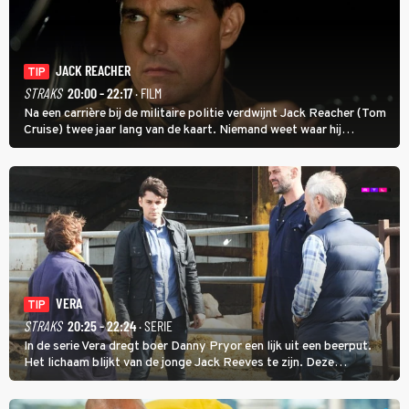
JACK REACHER
TIP
STRAKS
20:00 - 22:17
· FILM
Na een carrière bij de militaire politie verdwijnt Jack Reacher (Tom
Cruise) twee jaar lang van de kaart. Niemand weet waar hij
uithangt, totdat moordverdachte James Barr naar hem vraagt.
VERA
TIP
STRAKS
20:25 - 22:24
· SERIE
In de serie Vera dregt boer Danny Pryor een lijk uit een beerput.
Het lichaam blijkt van de jonge Jack Reeves te zijn. Deze
homoseksuele woonwagenbewoner had gebroken met zijn familie
en verliet het kamp met slaande ruzie.