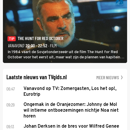
THE HUNT FOR RED OCTOBER
TIP
VANAVOND
20:00 - 22:52
· FILM
In 1984 vaart de Sovjetonderzeeër uit de film The Hunt for Red
October voor het eerst uit, maar wat zijn de plannen van kapitein
Marko Ramius?
Laatste nieuws van TVgids.nl
MEER NIEUWS
06:47
Vanavond op TV: Zomergasten, Los het op!,
Eurotrip
09:29
Ongemak in de Oranjezomer: Johnny de Mol
wil intieme ontboezemingen nichtje Noa niet
horen
09:13
Johan Derksen in de bres voor Wilfred Genee