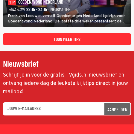
GOEDENAVOND NEDERLAND
TIP
VANAVOND
22:15 - 23:15
· INFORMATIEF
Frank van Leeuwen verruilt Goedemorgen Nederland tijdelijk voor
Goedenavond Nederland. De laatste drie weken presenteert de
journalist en De Slimste Mens-winnaar deze avondtalkshow om en
om met Sam Hagens, die er al vanaf het begin bij is.
TOON MEER TIPS
Nieuwsbrief
Schrijf je in voor de gratis TVgids.nl nieuwsbrief en
ontvang iedere dag de leukste kijktips direct in jouw
mailbox!
AANMELDEN