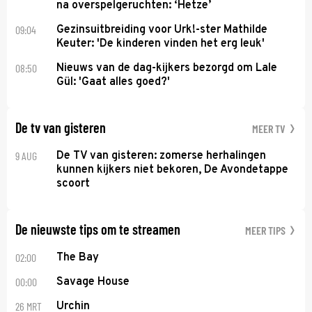
na overspelgeruchten: ‘Hetze’
09:04
Gezinsuitbreiding voor Urk!-ster Mathilde
Keuter: 'De kinderen vinden het erg leuk'
08:50
Nieuws van de dag-kijkers bezorgd om Lale
Gül: 'Gaat alles goed?'
De tv van gisteren
MEER TV
9 AUG
De TV van gisteren: zomerse herhalingen
kunnen kijkers niet bekoren, De Avondetappe
scoort
De nieuwste tips om te streamen
MEER TIPS
02:00
The Bay
00:00
Savage House
26 MRT
Urchin