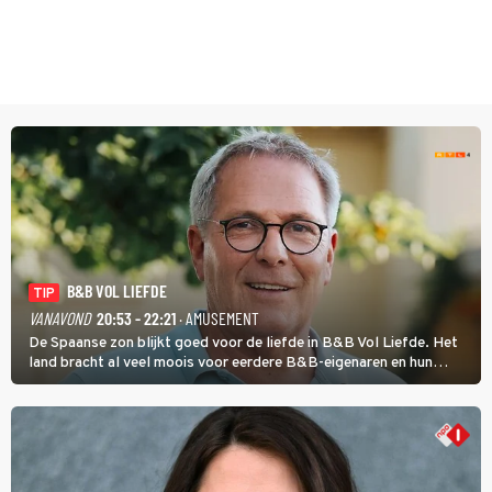
B&B VOL LIEFDE
TIP
VANAVOND
20:53 - 22:21
· AMUSEMENT
De Spaanse zon blijkt goed voor de liefde in B&B Vol Liefde. Het
land bracht al veel moois voor eerdere B&B-eigenaren en hun
partners. Ook Paul runt zijn gastenverblijf in Spanje. De 62-jarige
weduwnaar stuurt aan op een nieuw hoofdstuk.