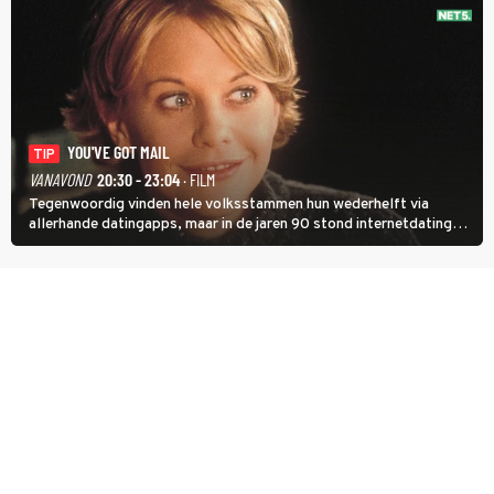
YOU'VE GOT MAIL
TIP
VANAVOND
20:30 - 23:04
· FILM
Tegenwoordig vinden hele volksstammen hun wederhelft via
allerhande datingapps, maar in de jaren 90 stond internetdating
nog in de kinderschoenen. In de film You've Got Mail zie je dat
terug.