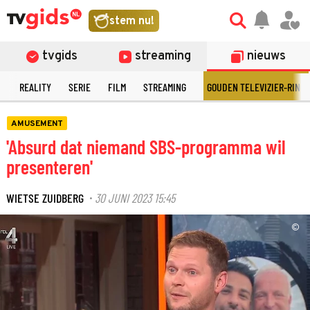
stem nu!
tvgids
streaming
nieuws
N
REALITY
SERIE
FILM
STREAMING
GOUDEN TELEVIZIER-RING
AMUSEMENT
'Absurd dat niemand SBS-programma wil
presenteren'
WIETSE ZUIDBERG
30 JUNI 2023 15:45
·
©