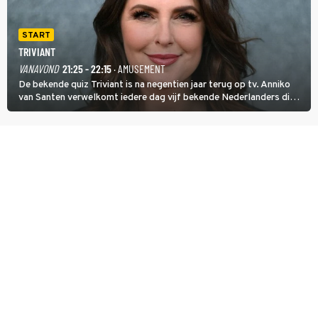
START
TRIVIANT
VANAVOND
21:25 - 22:15
· AMUSEMENT
De bekende quiz Triviant is na negentien jaar terug op tv. Anniko
van Santen verwelkomt iedere dag vijf bekende Nederlanders die
vragen beantwoorden in verschillende categorieën. De beste
speler gaat direct door naar de finaleweek.