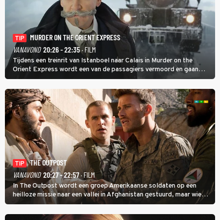
MURDER ON THE ORIENT EXPRESS
TIP
VANAVOND
20:26 - 22:35
· FILM
Tijdens een treinrit van Istanboel naar Calais in Murder on the
Orient Express wordt een van de passagiers vermoord en gaan
detective Hercule Poirot en zijn snor uitzoeken wie van de andere
treinreizigers de dader is.
THE OUTPOST
TIP
VANAVOND
20:27 - 22:57
· FILM
In The Outpost wordt een groep Amerikaanse soldaten op een
heilloze missie naar een vallei in Afghanistan gestuurd, maar wie
overleeft daar een aanval?