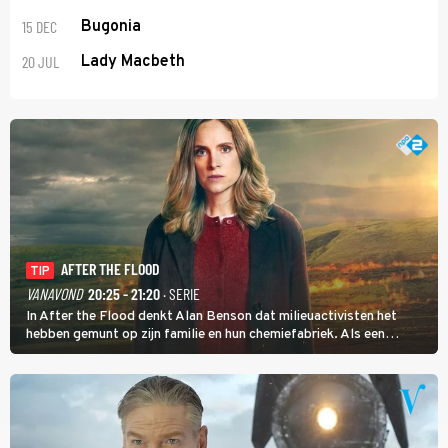
15 DEC
Bugonia
20 JUL
Lady Macbeth
AFTER THE FLOOD
TIP
VANAVOND
20:25 - 21:20
· SERIE
In After the Flood denkt Alan Benson dat milieuactivisten het
hebben gemunt op zijn familie en hun chemiefabriek. Als een
brandende boodschap in het veen de boel op scherp zet, besluit
Jo Marshall de jonge Finn Allen aan de tand te voelen.