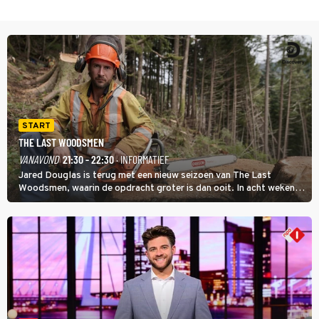
START
THE LAST WOODSMEN
VANAVOND
21:30 - 22:30
· INFORMATIEF
Jared Douglas is terug met een nieuw seizoen van The Last
Woodsmen, waarin de opdracht groter is dan ooit. In acht weken
tijd probeert hij een miljoen dollar bij elkaar te vergaren om de
toekomst van het houthakkersbedrijf te verzekeren.