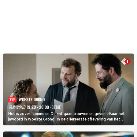
WOESTE GROND
TIP
VANAVOND
19:20 - 20:00
· SERIE
Het is zover. Lianne en Dinant gaan trouwen en geven elkaar het
jawoord in Woeste Grond. In de allereerste aflevering van het
eerste seizoen kwam Lianne vanuit de Randstad naar Twente. Daar
is ze inmiddels helemaal op haar plek.