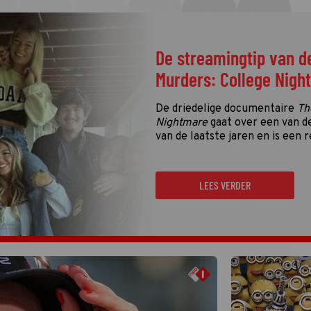
De streamingtip van d
Murders: College Nigh
De driedelige documentaire
Th
Nightmare
gaat over een van d
van de laatste jaren en is een r
LEES VERDER