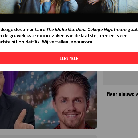
eker: André Hazes niet bij
edelige documentaire
The Idaho Murders: College Nightmare
gaat
n de gruwelijkste moordzaken van de laatste jaren en is een
chte hit op Netflix. Wij vertellen je waarom!
©
LEES MEER
Meer nieuws v