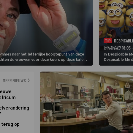
DESPICABL
TIP
VANAVOND
18:05 
Femmes naar het letterlijke hoogtepunt van deze
In Despicable Me
ishten de vrouwen voor deze koers op deze kale col
Despicable Me d
e slotklim is vlak.
Agnes de overst
dat pad weet te 
MEER NIEUWS
nieuwe
stricum
elverandering
'
 terug op