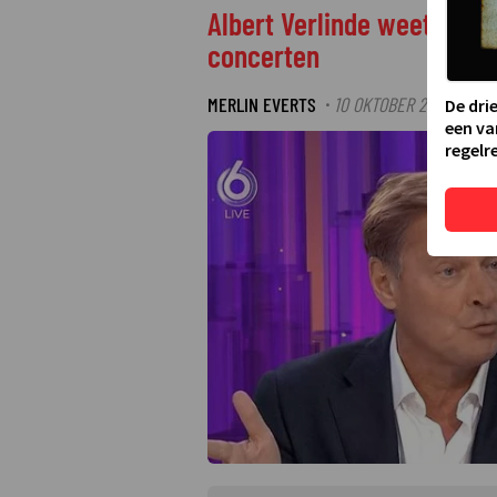
Albert Verlinde weet het z
concerten
MERLIN EVERTS
10 OKTOBER 2021 10:05
·
De dri
een va
regelre