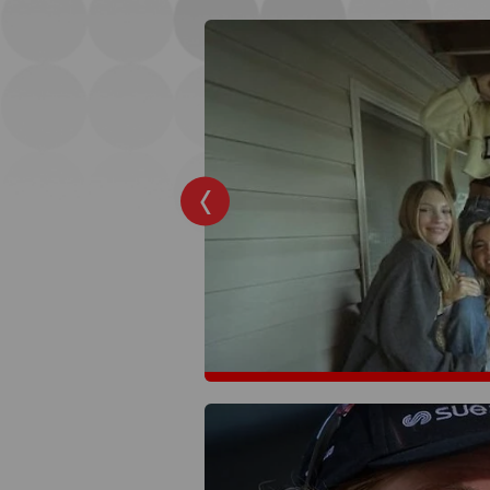
omenteel op
ronde?
ingronde van de
gang. Tijd dus voor