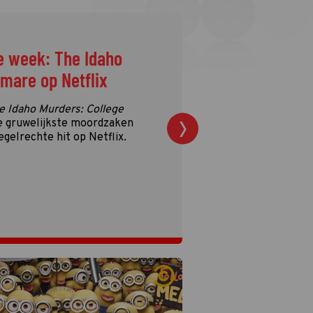
e week: The Idaho
tmare op Netflix
e Idaho Murders: College
e gruwelijkste moordzaken
egelrechte hit op Netflix.