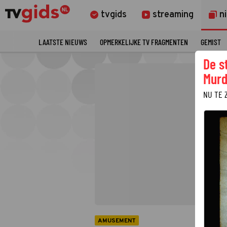
tvgids
streaming
n
LAATSTE NIEUWS
OPMERKELIJKE TV FRAGMENTEN
GEMIST
De s
Murd
NU TE 
AMUSEMENT