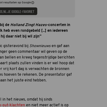
nl resultaten op Google
DS.NL JE GOOGLE-FAVORIET
bij de
Holland Zingt Hazes
-concerten in
Ik heb even rondgebeld [..] en iedereen
ij daar niet bij wil zijn”
c gisteravond bij
Shownieuws
en gaf aan
nger geen commentaar wil geven op de
aan bellen en kreeg tegenstrijdige berichten
aart plaats zullen vinden is er wel hoop dat
 vrij kort dag is verwachten de bronnen
zes hoeven te rekenen. De presentator gaf
 aan het juiste eind hebben.
l in het nieuws, omdat hij sinds
n-out-klachten
en niet meer actief is op