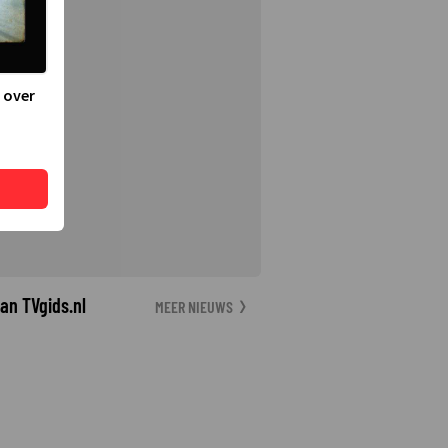
 over
an TVgids.nl
MEER NIEUWS