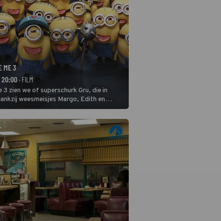
E ME 3
- 20:00
· FILM
 3 zien we of superschurk Gru, die in
ankzij weesmeisjes Margo, Edith en
ap naar het rechte pad maakte, ook op
blijven.