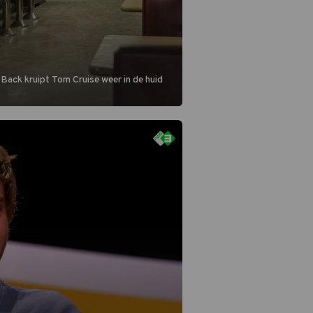
 Back kruipt Tom Cruise weer in de huid