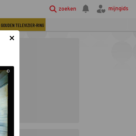
mijngids
zoeken
GOUDEN TELEVIZIER-RING
×
©