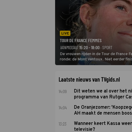
LIVE
TOUR DE FRANCE FEMMES
VANMIDDAG
15:20 - 18:00
· SPORT
De vrouwen rijden in de Tour de France 
ronde: de Mont Ventoux. Niet eerder fin
uit de buitencategorie. De aanloop naar d
Laatste nieuws van TVgids.nl
14:09
Dit weten we al over het 
programma van Rutger Ca
14:04
De Oranjezomer: 'Koopzeg
AH maakt de mensen boos
13:23
Wanneer keert Kassa weer
televisie?