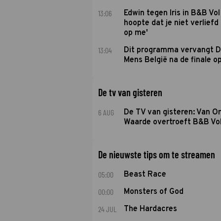
13:06
Edwin tegen Iris in B&B Vol 
hoopte dat je niet verlief
op me'
13:04
Dit programma vervangt D
Mens België na de finale o
De tv van gisteren
6 AUG
De TV van gisteren: Van O
Waarde overtroeft B&B Vol
De nieuwste tips om te streamen
05:00
Beast Race
00:00
Monsters of God
24 JUL
The Hardacres