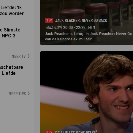
Liefde: 'Ik
d zou worden
JACK REACHER: NEVER GO BACK
TIP
VANAVOND
20:00 - 22:25
· FILM
e Slimste
Jack Reacher is terug! In Jack Reacher: Never Go
p NPO 3
van de keiharde ex-militair.
MEER TV
nschatbare
 Liefde
MEER TIPS
DE SLIMSTE MENS BELGIË