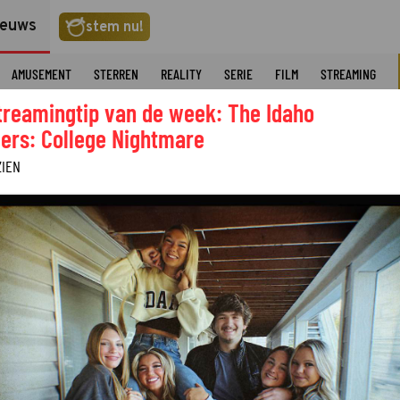
ieuws
stem nu!
AMUSEMENT
STERREN
REALITY
SERIE
FILM
STREAMING
treamingtip van de week: The Idaho
ers: College Nightmare
ZIEN