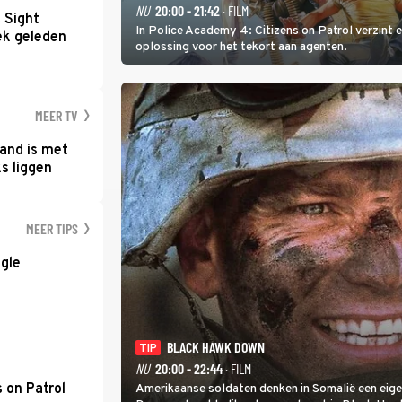
NU
20:00 - 21:42
· FILM
t Sight
In Police Academy 4: Citizens on Patrol verzint
ek geleden
oplossing voor het tekort aan agenten.
MEER TV
and is met
s liggen
MEER TIPS
gle
BLACK HAWK DOWN
TIP
NU
20:00 - 22:44
· FILM
 on Patrol
Amerikaanse soldaten denken in Somalië een eigenw