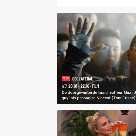
COLLATERAL
TIP
NU
20:01 - 22:10
· FILM
De doorgewinterde taxichauffeur Max (Ja
guy’ als passagier. Vincent (Tom Cruise
om een wel heel lugubere reden.