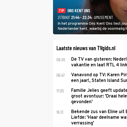
ONS KENT ONS
TIP
STRAKS
21:44 - 22:34
· AMUSEMENT
In het programma Ons Kent Ons test jou
Nederlander kent, waarbij de voormalig
het samen met rapper Keizer opneemt te
Laatste nieuws van TVgids.nl
08:36
De TV van gisteren: Nederl
vakantie en laat RTL 4 link
06:47
Vanavond op TV: Karen Piri
een jaar!, Staten Island 
17:05
Familie Jelies geeft updat
groot avontuur: 'Draai hel
gevonden'
16:13
Bekende zus van Eline uit
Liefde: 'Haar deelname w
verrassing'