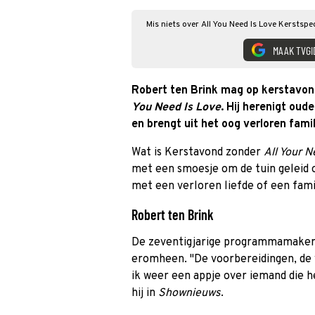
Mis niets over All You Need Is Love Kerstspe
MAAK TVGI
Robert ten Brink mag op kerstavon
You Need Is Love
. Hij herenigt oud
en brengt uit het oog verloren famil
Wat is Kerstavond zonder
All Your N
met een smoesje om de tuin geleid 
met een verloren liefde of een famil
Robert ten Brink
De zeventigjarige programmamaker 
eromheen. "De voorbereidingen, de v
ik weer een appje over iemand die he
hij in
Shownieuws
.