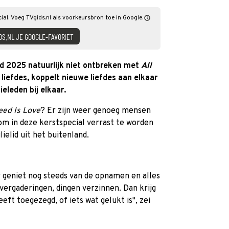
cial. Voeg TVgids.nl als voorkeursbron toe in Google.
DS.NL JE GOOGLE-FAVORIET
d 2025 natuurlijk niet ontbreken met
All
e liefdes, koppelt nieuwe liefdes aan elkaar
ieleden bij elkaar.
eed Is Love
? Er zijn weer genoeg mensen
om in deze kerstspecial verrast te worden
ielid uit het buitenland.
geniet nog steeds van de opnamen en alles
ergaderingen, dingen verzinnen. Dan krijg
eft toegezegd, of iets wat gelukt is", zei