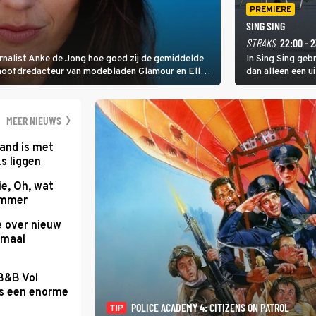
PREMIERE
SING SING
STRAKS
22:00 - 
rnalist Anke de Jong hoe goed zij de gemiddelde
In Sing Sing geb
 hoofdredacteur van modebladen Glamour en Elle
dan alleen een u
gen Edson da Graça en Marc-Marie Huijbregts.
MEER NIEUWS
and is met
s liggen
e, Oh, wat
Summer
e over nieuw
emaal
 B&B Vol
as een enorme
POLICE ACADEMY 4: CITIZENS ON PATROL
TIP