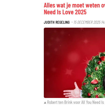
Alles wat je moet weten o
Need Is Love 2025
JUDITH REGELING
15 DECEMBER 2025 14
·
Robert ten Brink voor All You Need Is