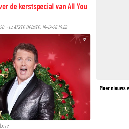
ver de kerstspecial van All You
:20
LAATSTE UPDATE:
18-12-25 10:58
·
©
Meer nieuws v
 Love