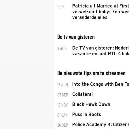
15:12
Patricia uit Married at Firs
verwelkomt baby: 'Een we
veranderde alles'
De tv van gisteren
8 AUG
De TV van gisteren: Nederl
vakantie en laat RTL 4 link
De nieuwste tips om te streamen
16 JUN
Into the Congo with Ben Fo
07 SEP
Collateral
10 NOV
Black Hawk Down
01 JAN
Puss in Boots
26 SEP
Police Academy 4: Citizens