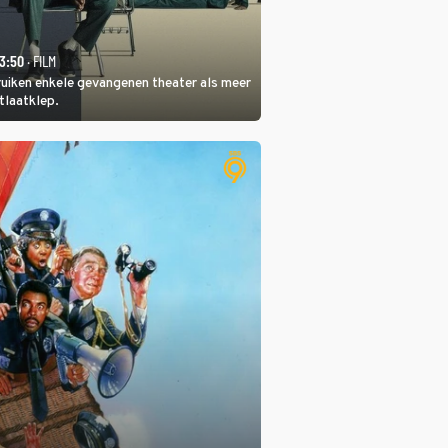
23:50
· FILM
ruiken enkele gevangenen theater als meer
itlaatklep.