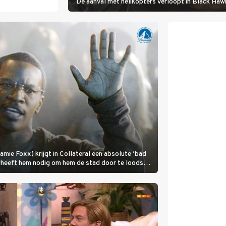
De aanval met helikopters verloopt in Black Ha
mie Foxx) krijgt in Collateral een absolute ‘bad
) heeft hem nodig om hem de stad door te loodsen