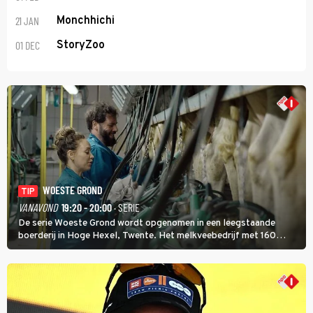
21 JAN
Monchhichi
01 DEC
StoryZoo
WOESTE GROND
TIP
VANAVOND
19:20 - 20:00
· SERIE
De serie Woeste Grond wordt opgenomen in een leegstaande
boerderij in Hoge Hexel, Twente. Het melkveebedrijf met 160
koeien moest sluiten, omdat het dicht bij een Natura 2000-gebied
ligt. In de serie heerst er een gevaarlijke veeziekte.