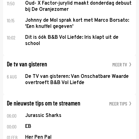
11:50
Oud- X Factor-jurylid maakt donderdag debuut
bij De Oranjezomer
10:15
Johnny de Mol sprak kort met Marco Borsato:
'Een knuffel gegeven'
10:02
Dit is óók B&B Vol Liefde: Iris klapt uit de
school
De tv van gisteren
MEER TV
6 AUG
De TV van gisteren: Van Onschatbare Waarde
overtroeft B&B Vol Liefde
De nieuwste tips om te streamen
MEER TIPS
06:00
Jurassic Sharks
00:00
EB
01 FEB
Her Pen Pal