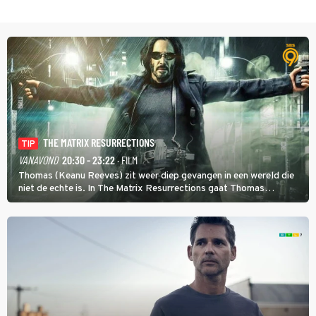
THE MATRIX RESURRECTIONS
TIP
VANAVOND
20:30 - 23:22
· FILM
Thomas (Keanu Reeves) zit weer diep gevangen in een wereld die
niet de echte is. In The Matrix Resurrections gaat Thomas
proberen uit deze schijnwereld te ontsnappen.