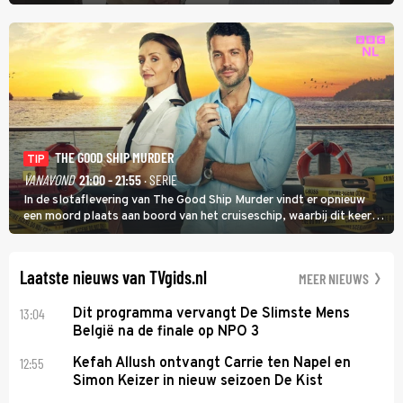
vertelt hij in Adieu! Volgende Kaart.
THE GOOD SHIP MURDER
TIP
VANAVOND
21:00 - 21:55
· SERIE
In de slotaflevering van The Good Ship Murder vindt er opnieuw
een moord plaats aan boord van het cruiseschip, waarbij dit keer
een bemanningslid het slachtoffer is en kapitein Marlowe de dader
lijkt te zijn.
Laatste nieuws van TVgids.nl
MEER NIEUWS
13:04
Dit programma vervangt De Slimste Mens
België na de finale op NPO 3
12:55
Kefah Allush ontvangt Carrie ten Napel en
Simon Keizer in nieuw seizoen De Kist