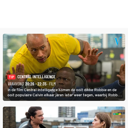
CENTRAL INTELLIGENCE
TIP
VANAVOND
20:26 - 22:35
· FILM
In de film Central Intelligence komen de ooit dikke Robbie en de
ooit populaire Calvin elkaar jaren later weer tegen, waarbij Robbie,
inmiddels supergespierd en werkzaam voor de CIA, Calvins hulp
goed kan gebruiken.