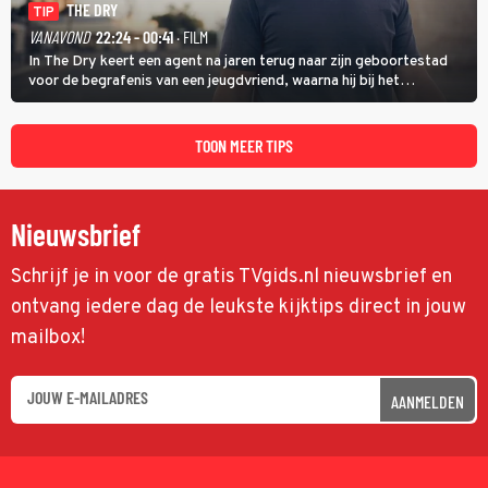
THE DRY
TIP
VANAVOND
22:24 - 00:41
· FILM
In The Dry keert een agent na jaren terug naar zijn geboortestad
voor de begrafenis van een jeugdvriend, waarna hij bij het
onderzoeken van diens dood een verband begint te vermoeden
met een oude zaak.
TOON MEER TIPS
Nieuwsbrief
Schrijf je in voor de gratis TVgids.nl nieuwsbrief en
ontvang iedere dag de leukste kijktips direct in jouw
mailbox!
AANMELDEN