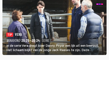
VERA
TIP
VANAVOND
20:25 - 22:24
· SERIE
In de serie Vera dregt boer Danny Pryor een lijk uit een beerput.
Het lichaam blijkt van de jonge Jack Reeves te zijn. Deze
homoseksuele woonwagenbewoner had gebroken met zijn familie
en verliet het kamp met slaande ruzie.