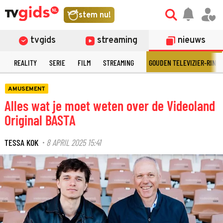
stem nu!
tvgids
streaming
nieuws
N
REALITY
SERIE
FILM
STREAMING
GOUDEN TELEVIZIER-RING
AMUSEMENT
Alles wat je moet weten over de Videoland
Original BASTA
TESSA KOK
8 APRIL 2025 15:41
·