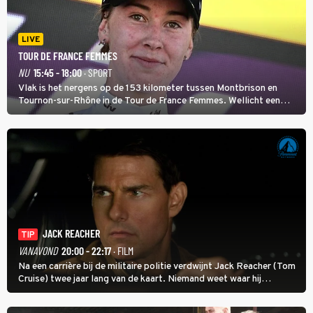
LIVE
TOUR DE FRANCE FEMMES
NU
15:45 - 18:00
· SPORT
Vlak is het nergens op de 153 kilometer tussen Montbrison en
Tournon-sur-Rhône in de Tour de France Femmes. Wellicht een
kans voor Nienke Vinke, die vorig jaar de witte trui won.
JACK REACHER
TIP
VANAVOND
20:00 - 22:17
· FILM
Na een carrière bij de militaire politie verdwijnt Jack Reacher (Tom
Cruise) twee jaar lang van de kaart. Niemand weet waar hij
uithangt, totdat moordverdachte James Barr naar hem vraagt.