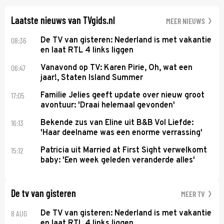
KVC Westerlo uit België.
Laatste nieuws van TVgids.nl
MEER NIEUWS
08:36
De TV van gisteren: Nederland is met vakantie
en laat RTL 4 links liggen
06:47
Vanavond op TV: Karen Pirie, Oh, wat een
jaar!, Staten Island Summer
17:05
Familie Jelies geeft update over nieuw groot
avontuur: 'Draai helemaal gevonden'
16:13
Bekende zus van Eline uit B&B Vol Liefde:
'Haar deelname was een enorme verrassing'
15:12
Patricia uit Married at First Sight verwelkomt
baby: 'Een week geleden veranderde alles'
De tv van gisteren
MEER TV
8 AUG
De TV van gisteren: Nederland is met vakantie
en laat RTL 4 links liggen