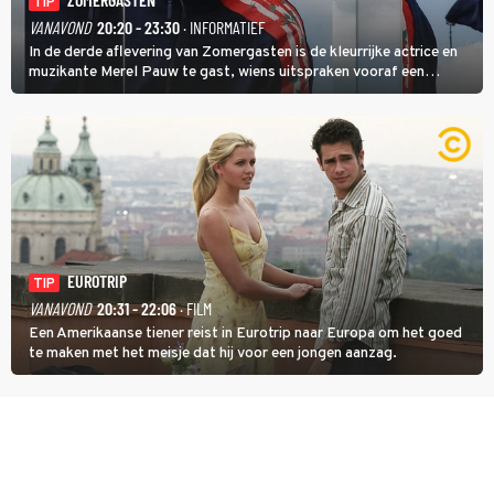
TIP
VANAVOND
20:20 - 23:30
· INFORMATIEF
In de derde aflevering van Zomergasten is de kleurrijke actrice en
muzikante Merel Pauw te gast, wiens uitspraken vooraf een
boeiende avond beloven: 'Mijn ideale televisieavond is zoals mijn
identiteit: grenzeloos, absurd en vol angsten'.
EUROTRIP
TIP
VANAVOND
20:31 - 22:06
· FILM
Een Amerikaanse tiener reist in Eurotrip naar Europa om het goed
te maken met het meisje dat hij voor een jongen aanzag.