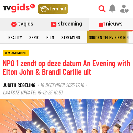
stem nu!
tvgids
streaming
nieuws
N
REALITY
SERIE
FILM
STREAMING
GOUDEN TELEVIZIER-RING
AMUSEMENT
NPO 1 zendt op deze datum An Evening with
Elton John & Brandi Carlile uit
JUDITH REGELING
18 DECEMBER 2025 17:16
·
·
LAATSTE UPDATE:
19-12-25 10:53
©