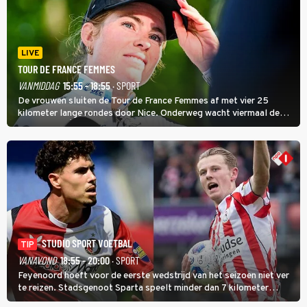
LIVE
TOUR DE FRANCE FEMMES
VANMIDDAG
15:55 - 18:55
· SPORT
De vrouwen sluiten de Tour de France Femmes af met vier 25
kilometer lange rondes door Nice. Onderweg wacht viermaal de
zware Col d'Èze. Aan de finish op de Promenade des Anglais krijgt
de eindwinnaar de laatste gele trui.
STUDIO SPORT VOETBAL
TIP
VANAVOND
18:55 - 20:00
· SPORT
Feyenoord hoeft voor de eerste wedstrijd van het seizoen niet ver
te reizen. Stadsgenoot Sparta speelt minder dan 7 kilometer
verderop. Feyenoord trok de Spaanse spits Nacho Ferri aan van