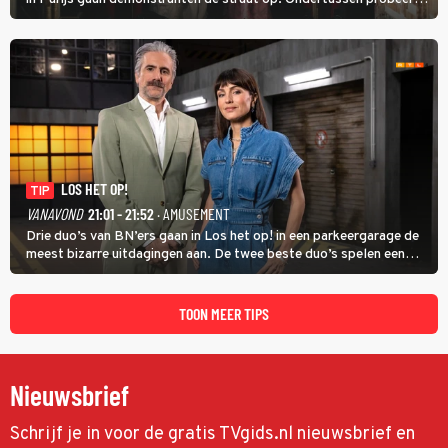
Marie Antoinette landgoed Saint-Cloud te kopen. Ze wil daar haar
kinderen veilig laten opgroeien.
LOS HET OP!
TIP
VANAVOND
21:01 - 21:52
· AMUSEMENT
Drie duo’s van BN’ers gaan in Los het op! in een parkeergarage de
meest bizarre uitdagingen aan. De twee beste duo’s spelen een
onderlinge finale. Met in deze aflevering onder anderen cabaretiers
Nabil Aoulad Ayad en Annick Boer.
TOON MEER TIPS
Nieuwsbrief
Schrijf je in voor de gratis TVgids.nl nieuwsbrief en