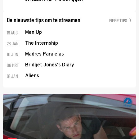
De nieuwste tips om te streamen
MEER TIPS
19 AUG
Man Up
28 JAN
The Internship
10 JUN
Madres Paralelas
06 MRT
Bridget Jones's Diary
01 JAN
Aliens