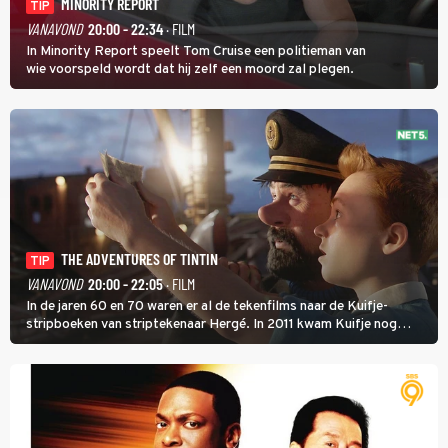
MINORITY REPORT
TIP
VANAVOND
20:00 - 22:34
· FILM
In Minority Report speelt Tom Cruise een politieman van
wie voorspeld wordt dat hij zelf een moord zal plegen.
THE ADVENTURES OF TINTIN
TIP
VANAVOND
20:00 - 22:05
· FILM
In de jaren 60 en 70 waren er al de tekenfilms naar de Kuifje-
stripboeken van striptekenaar Hergé. In 2011 kwam Kuifje nog
meer tot leven in The Adventures of Tintin van Steven Spielberg.