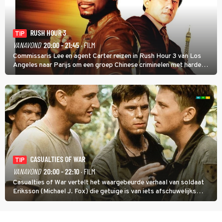
RUSH HOUR 3
TIP
VANAVOND
20:00 - 21:45
· FILM
Commissaris Lee en agent Carter reizen in Rush Hour 3 van Los
Angeles naar Parijs om een groep Chinese criminelen met harde
hand aan te pakken.
CASUALTIES OF WAR
TIP
VANAVOND
20:00 - 22:10
· FILM
Casualties of War vertelt het waargebeurde verhaal van soldaat
Eriksson (Michael J. Fox) die getuige is van iets afschuwelijks
tijdens de Vietnamoorlog. Hij besluit uit de school te klappen.