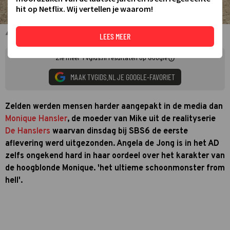
hit op Netflix. Wij vertellen je waarom!
Monique Hanslers
LEES MEER
Zie meer TVgids.nl resultaten op Google
MAAK TVGIDS.NL JE GOOGLE-FAVORIET
Zelden werden mensen harder aangepakt in de media dan
Monique Hansler
, de moeder van Mike uit de realityserie
De Hanslers
waarvan dinsdag bij SBS6 de eerste
aflevering werd uitgezonden. Angela de Jong is in het AD
zelfs ongekend hard in haar oordeel over het karakter van
de hoogblonde Monique. 'het ultieme schoonmonster from
hell'.