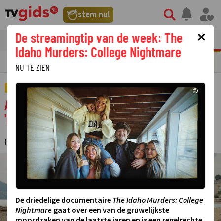
stem nu!
×
De streamingtip van de week: The
tvgids
streaming
nieuws
Idaho Murders: College Nightmare
N
REALITY
SERIE
FILM
STREAMING
GOUDEN TELEVIZIER-RING
NU TE ZIEN
AMUSEMENT
©
Angela de Jong rekent af met mama Mo:
'narcistisch takkewijf'
IRMA TOMAS
25 NOVEMBER 2025 14:00
·
©
De driedelige documentaire
The Idaho Murders: College
Nightmare
gaat over een van de gruwelijkste
moordzaken van de laatste jaren en is een regelrechte