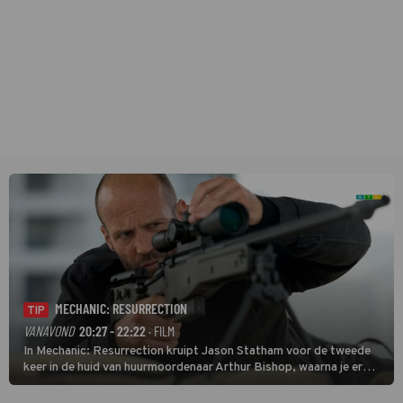
MECHANIC: RESURRECTION
TIP
VANAVOND
20:27 - 22:22
· FILM
In Mechanic: Resurrection kruipt Jason Statham voor de tweede
keer in de huid van huurmoordenaar Arthur Bishop, waarna je er
donder op kunt zeggen dat er van Bishops geplande pensioen niet
veel terechtkomt.