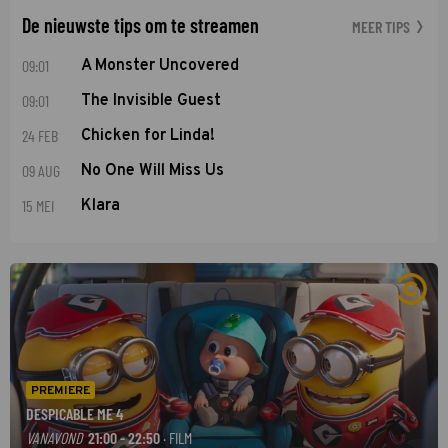
De nieuwste tips om te streamen
MEER TIPS
09:01
A Monster Uncovered
09:01
The Invisible Guest
24 FEB
Chicken for Linda!
09 AUG
No One Will Miss Us
15 MEI
Klara
PREMIERE
DESPICABLE ME 4
VANAVOND
21:00 - 22:50
· FILM