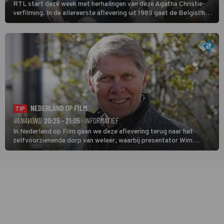
RTL start deze week met herhalingen van deze Agatha Christie-
verfilming. In de allereerste aflevering uit 1989 gaat de Belgische
speurder op zoek naar een vermiste kok. Poirot raakt al snel
verwikkeld in een moordzaak. (HH)
NEDERLAND OP FILM
TIP
VANAVOND
20:25 - 21:05
· INFORMATIEF
In Nederland op Film gaan we deze aflevering terug naar het
zelfvoorzienende dorp van weleer, waarbij presentator Wim
Daniëls de kijkers meeneemt op reis door de tijd aan de hand van
unieke amateurbeelden uit verschillende decennia. (HH)