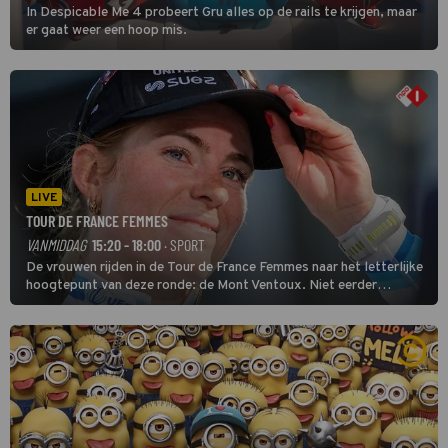
In Despicable Me 4 probeert Gru alles op de rails te krijgen, maar
er gaat weer een hoop mis.
LIVE
TOUR DE FRANCE FEMMES
VANMIDDAG
15:20 - 18:00
· SPORT
De vrouwen rijden in de Tour de France Femmes naar het letterlijke
hoogtepunt van deze ronde: de Mont Ventoux. Niet eerder
finishten de vrouwen voor deze koers op deze kale col uit de
buitencategorie. De aanloop naar de slotklim is vlak.