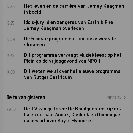
17:30
Het leven en de carrière van Jerney Kaagman
in beeld
17:25
Idols-jurylid en zangeres van Earth & Fire
Jerney Kaagman overleden
16:39
De 5 beste programma's om deze week te
streamen
14:47
Dit programma vervangt Muziekfeest op het
Plein op de vrijdagavond van NPO 1
14:09
Dit weten we al over het nieuwe programma
van Rutger Castricum
De tv van gisteren
MEER TV
7 AUG
De TV van gisteren: De Bondgenoten-kijkers
halen uit naar Anouk, Diederik en Dominique
na besluit over Sayf: 'Hypocriet'