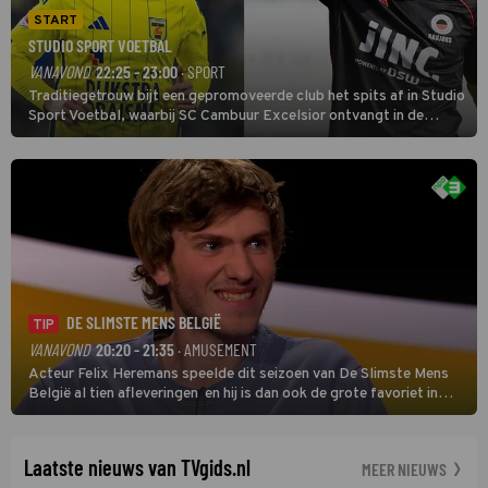
START
STUDIO SPORT VOETBAL
VANAVOND
22:25 - 23:00
· SPORT
Traditiegetrouw bijt een gepromoveerde club het spits af in Studio
Sport Voetbal, waarbij SC Cambuur Excelsior ontvangt in de
eerste wedstrijd van het nieuwe Eredivisieseizoen. De nieuwe
oefenmeester is Johan Plat en hij wil aanvallend voetballen.
DE SLIMSTE MENS BELGIË
TIP
VANAVOND
20:20 - 21:35
· AMUSEMENT
Acteur Felix Heremans speelde dit seizoen van De Slimste Mens
België al tien afleveringen en hij is dan ook de grote favoriet in
deze seizoensfinale. En er is Nederlandse inbreng, want komiek
Soundos El Ahmadi neemt plaats aan de jurytafel.
Laatste nieuws van TVgids.nl
MEER NIEUWS