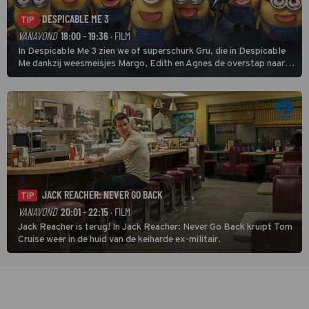
DESPICABLE ME 3
TIP
VANAVOND
18:00 - 19:36
· FILM
In Despicable Me 3 zien we of superschurk Gru, die in Despicable
Me dankzij weesmeisjes Margo, Edith en Agnes de overstap naar
het rechte pad maakte, ook op dat pad weet te blijven.
JACK REACHER: NEVER GO BACK
TIP
VANAVOND
20:01 - 22:15
· FILM
Jack Reacher is terug! In Jack Reacher: Never Go Back kruipt Tom
Cruise weer in de huid van de keiharde ex-militair.