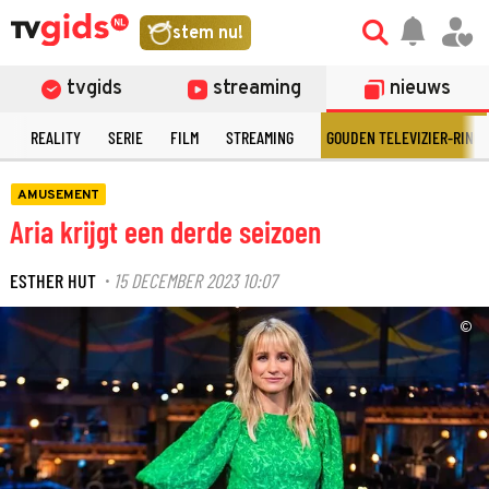
stem nu!
tvgids
streaming
nieuws
N
REALITY
SERIE
FILM
STREAMING
GOUDEN TELEVIZIER-RING
AMUSEMENT
Aria krijgt een derde seizoen
ESTHER HUT
15 DECEMBER 2023 10:07
·
©