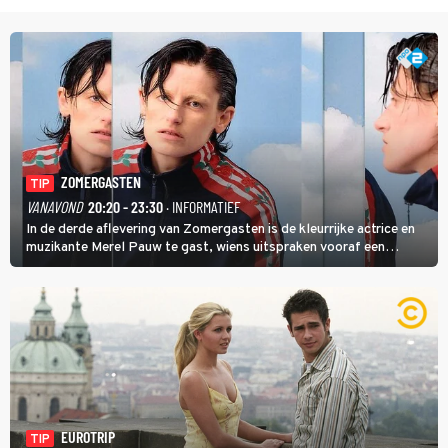
ZOMERGASTEN
TIP
VANAVOND
20:20 - 23:30
· INFORMATIEF
In de derde aflevering van Zomergasten is de kleurrijke actrice en
muzikante Merel Pauw te gast, wiens uitspraken vooraf een
boeiende avond beloven: 'Mijn ideale televisieavond is zoals mijn
identiteit: grenzeloos, absurd en vol angsten'.
EUROTRIP
TIP