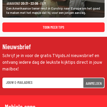
VANAVOND
20:31 - 22:06
· FILM
Een Amerikaanse tiener reist in Eurotrip naar Europa om het goed
te maken met het meisje dat hij voor een jongen aanzag.
TOON MEER TIPS
Nieuwsbrief
Schrijf je in voor de gratis TVgids.nl nieuwsbrief en
ontvang iedere dag de leukste kijktips direct in jouw
mailbox!
AANMELDEN
Mobiele apps