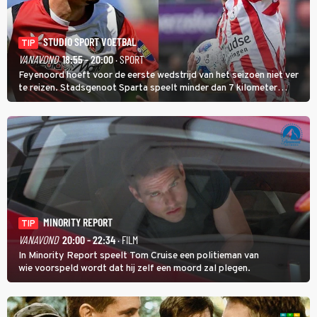
STUDIO SPORT VOETBAL
TIP
VANAVOND
18:55 - 20:00
· SPORT
Feyenoord hoeft voor de eerste wedstrijd van het seizoen niet ver
te reizen. Stadsgenoot Sparta speelt minder dan 7 kilometer
verderop. Feyenoord trok de Spaanse spits Nacho Ferri aan van
KVC Westerlo uit België.
MINORITY REPORT
TIP
VANAVOND
20:00 - 22:34
· FILM
In Minority Report speelt Tom Cruise een politieman van
wie voorspeld wordt dat hij zelf een moord zal plegen.