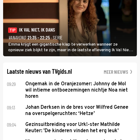
IK VAL NIET, IK DANS
TIP
VANAVOND
21:35 - 22:25
· SERIE
Emma krijgt een gigantische klap te verwerken wanneer ze
opnieuw ziek blijkt te zijn, maar in de laatste aflevering Ik Val Niet,
Ik Dans laat ze zien dat ze niet van plan is op te geven, zelfs als ze
daarvoor een ingrijpende operatie moet ondergaan.
Laatste nieuws van TVgids.nl
MEER NIEUWS
09:29
Ongemak in de Oranjezomer: Johnny de Mol
wil intieme ontboezemingen nichtje Noa niet
horen
09:13
Johan Derksen in de bres voor Wilfred Genee
na overspelgeruchten: ‘Hetze’
09:04
Gezinsuitbreiding voor Urk!-ster Mathilde
Keuter: 'De kinderen vinden het erg leuk'