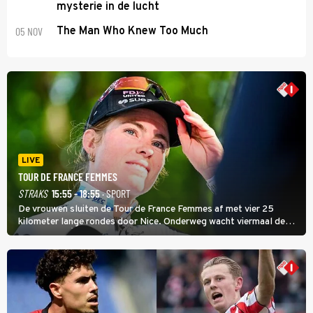
mysterie in de lucht
05 NOV
The Man Who Knew Too Much
LIVE
TOUR DE FRANCE FEMMES
STRAKS
15:55 - 18:55
· SPORT
De vrouwen sluiten de Tour de France Femmes af met vier 25
kilometer lange rondes door Nice. Onderweg wacht viermaal de
zware Col d'Èze. Aan de finish op de Promenade des Anglais krijgt
de eindwinnaar de laatste gele trui.