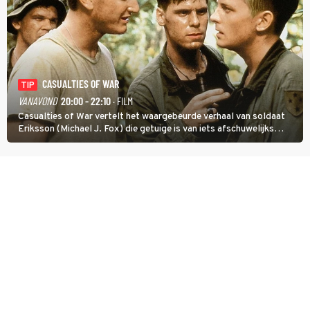
CASUALTIES OF WAR
TIP
VANAVOND
20:00 - 22:10
· FILM
Casualties of War vertelt het waargebeurde verhaal van soldaat
Eriksson (Michael J. Fox) die getuige is van iets afschuwelijks
tijdens de Vietnamoorlog. Hij besluit uit de school te klappen.