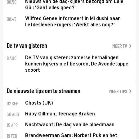
08:50
Nieuws van de dag-kijkers bezorgd om Lale
Gül: 'Gaat alles goed?'
08:45
Wilfred Genee informeert in Mi dushi naar
liefdesleven Frogers: ‘Werkt alles nog?’
De tv van gisteren
MEER TV
9 AUG
De TV van gisteren: zomerse herhalingen
kunnen kijkers niet bekoren, De Avondetappe
scoort
De nieuwste tips om te streamen
MEER TIPS
02 SEP
Ghosts (UK)
30 AUG
Ruby Gillman, Teenage Kraken
15 APR
Nachtwacht: De dag van de bloedmaan
19 FEB
Brandweerman Sam: Norbert Puk en het