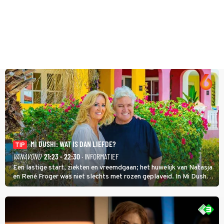
MI DUSHI: WAT IS DAN LIEFDE?
TIP
VANAVOND
21:23 - 22:30
· INFORMATIEF
Een lastige start, ziekten en vreemdgaan; het huwelijk van Natasja
en René Froger was niet slechts met rozen geplaveid. In Mi Dushi:
Wat Is Dan Liefde? neemt Wilfred Genee het showbizzkoppel mee
uit vissen om het over de liefde te hebben.