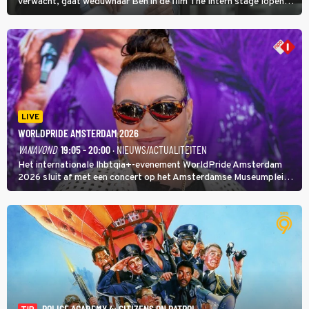
verwacht, gaat weduwnaar Ben in de film The Intern stage lopen
bij de hippe webwinkel van Jules, wat een gouden zet blijkt te zijn.
LIVE
WORLDPRIDE AMSTERDAM 2026
VANAVOND
19:05 - 20:00
· NIEUWS/ACTUALITEITEN
Het internationale lhbtqia+-evenement WorldPride Amsterdam
2026 sluit af met een concert op het Amsterdamse Museumplein.
Anita Doth is een van de optredende artiesten. In de jaren 90
veroverde ze de wereld als zangeres van 2Unlimited.
POLICE ACADEMY 4: CITIZENS ON PATROL