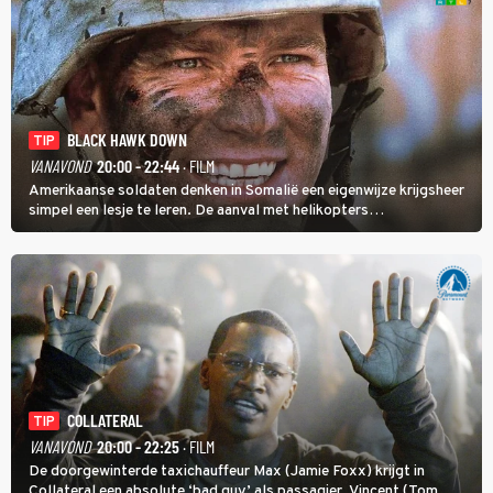
BLACK HAWK DOWN
TIP
VANAVOND
20:00 - 22:44
· FILM
Amerikaanse soldaten denken in Somalië een eigenwijze krijgsheer
simpel een lesje te leren. De aanval met helikopters
verloopt in Black Hawk down dramatisch.
COLLATERAL
TIP
VANAVOND
20:00 - 22:25
· FILM
De doorgewinterde taxichauffeur Max (Jamie Foxx) krijgt in
Collateral een absolute ‘bad guy’ als passagier. Vincent (Tom