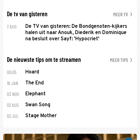
De tv van gisteren
MEER TV
7 AUG
De TV van gisteren: De Bondgenoten-kijkers
halen uit naar Anouk, Diederik en Dominique
na besluit over Sayf: 'Hypocriet'
De nieuwste tips om te streamen
MEER TIPS
00:05
Hoard
16 JAN
The End
03 NOV
Elephant
02 AUG
Swan Song
02 JUL
Stage Mother