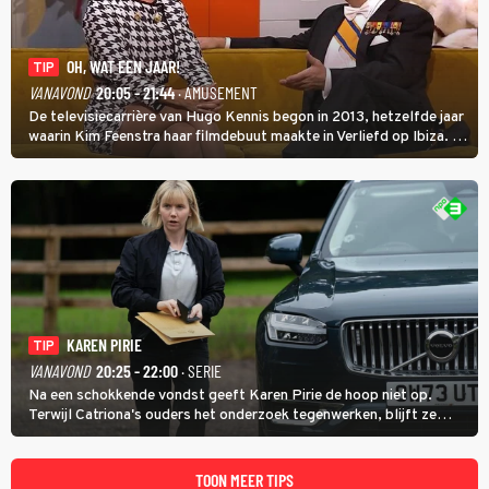
OH, WAT EEN JAAR!
TIP
VANAVOND
20:05 - 21:44
· AMUSEMENT
De televisiecarrière van Hugo Kennis begon in 2013, hetzelfde jaar
waarin Kim Feenstra haar filmdebuut maakte in Verliefd op Ibiza. In
Oh, Wat een Jaar! wordt duidelijk wat ze nog meer weten van het
jaar waarin ze allebei eindtwintigers waren.
KAREN PIRIE
TIP
VANAVOND
20:25 - 22:00
· SERIE
Na een schokkende vondst geeft Karen Pirie de hoop niet op.
Terwijl Catriona's ouders het onderzoek tegenwerken, blijft ze
speuren naar Adam. In deze slotaflevering van Karen Pirie leidt het
spoor via Frankrijk en Italië naar Malta.
TOON MEER TIPS