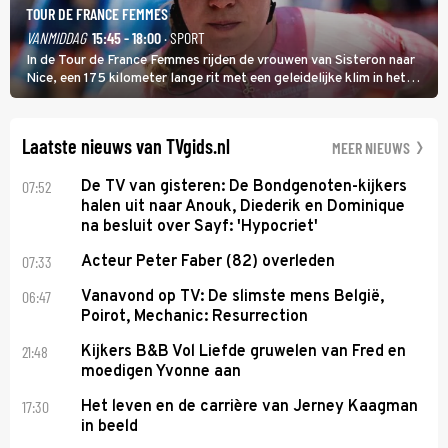
TOUR DE FRANCE FEMMES
VANMIDDAG
15:45 - 18:00
· SPORT
In de Tour de France Femmes rijden de vrouwen van Sisteron naar
Nice, een 175 kilometer lange rit met een geleidelijke klim in het
midden. Dat is mogelijk niet de zwaarste hindernis, dat is de
temperatuur. Het kan in Nice namelijk bloedheet worden.
Laatste nieuws van TVgids.nl
MEER NIEUWS
07:52
De TV van gisteren: De Bondgenoten-kijkers
halen uit naar Anouk, Diederik en Dominique
na besluit over Sayf: 'Hypocriet'
07:33
Acteur Peter Faber (82) overleden
06:47
Vanavond op TV: De slimste mens België,
Poirot, Mechanic: Resurrection
21:48
Kijkers B&B Vol Liefde gruwelen van Fred en
moedigen Yvonne aan
17:30
Het leven en de carrière van Jerney Kaagman
in beeld