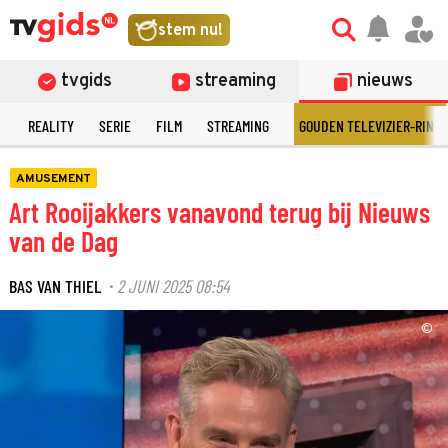
stem nu!
tvgids
streaming
nieuws
N
REALITY
SERIE
FILM
STREAMING
GOUDEN TELEVIZIER-RING
AMUSEMENT
Art Rooijakkers vanavond terug bij Nieuws
van de Dag
BAS VAN THIEL
2 JUNI 2025 08:54
·
©