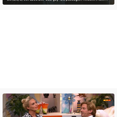
Cruise) heeft hem nodig om hem de stad door te loodsen om een
wel heel lugubere reden.