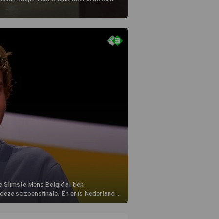
 Slimste Mens België al tien
n deze seizoensfinale. En er is Nederlandse
aats aan de jurytafel.