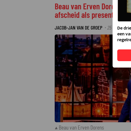
Beau van Erven Dorens ont
afscheid als presentator
JACOB-JAN VAN DE GROEP
25 NOVEMBER 
·
De dri
een va
regelre
Beau van Erven Dorens