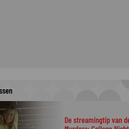
issen
De streamingtip van d
Murders: College Nigh