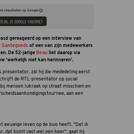
nl resultaten op Google
DS.NL JE GOOGLE-FAVORIET
asd gereageerd op een interview van
t Santegoeds
of een van zijn medewerkers
en. De 52-jarige
Beau
liet daarop via
w 'werkelijk niet kan herinneren'.
s presentator, zal hij die mededeling eerst
chrijft de RTL-presentator op social
 bij mensen lukraak op straat misschien en
 afscheidsaankondigingstournee, aan een
et eeuwige leven op de buis heeft. "Dat ik
, dat komt vast wel een keer", gaat hij