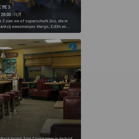
E ME 3
- 20:00
· FILM
 3 zien we of superschurk Gru, die in
ankzij weesmeisjes Margo, Edith en
ap naar het rechte pad maakte, ook op
blijven.
 Back kruipt Tom Cruise weer in de huid