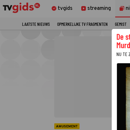
tvgids
streaming
n
LAATSTE NIEUWS
OPMERKELIJKE TV FRAGMENTEN
GEMIST
De s
Murd
NU TE 
AMUSEMENT