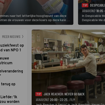
DESPICABL
TIP
VANAVOND
18:05 
Femmes naar het letterlijke hoogtepunt van deze
In Despicable Me
ishten de vrouwen voor deze koers op deze kale col
Despicable Me d
e slotklim is vlak.
Agnes de overst
dat pad weet te 
MEER NIEUWS
uziekfeest op
nd van NPO 1
nieuwe
stricum
elverandering
'
 terug op
JACK REACHER: NEVER GO BACK
TIP
Liefde: 'Ik
VANAVOND
20:00 - 22:25
· FILM
d zou worden
Jack Reacher is terug! In Jack Reacher: Never Go