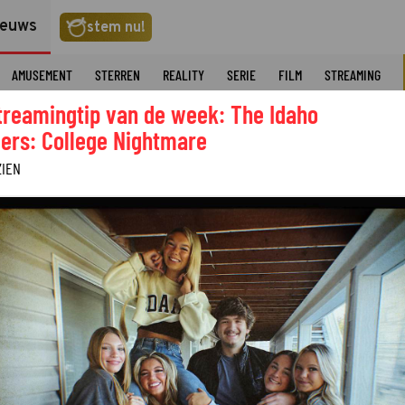
ieuws
stem nu!
AMUSEMENT
STERREN
REALITY
SERIE
FILM
STREAMING
treamingtip van de week: The Idaho
ers: College Nightmare
ZIEN