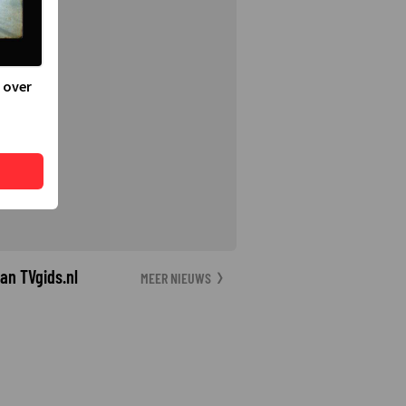
 over
an TVgids.nl
MEER NIEUWS