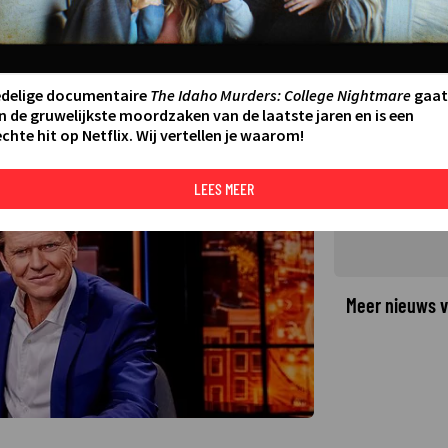
kent verhaal in Privé over
2023 11:49
edelige documentaire
The Idaho Murders: College Nightmare
gaat
n de gruwelijkste moordzaken van de laatste jaren en is een
chte hit op Netflix. Wij vertellen je waarom!
©
LEES MEER
Meer nieuws v