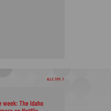
ALLE TIPS
e week: The Idaho
tmare op Netflix