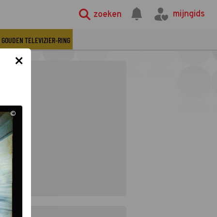
mijngids
zoeken
GOUDEN TELEVIZIER-RING
×
©