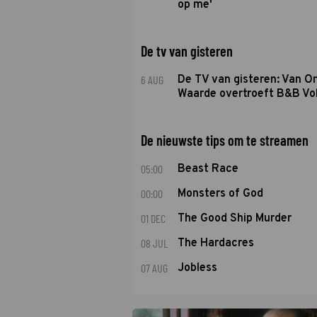
op me'
De tv van gisteren
6 AUG
De TV van gisteren: Van O
Waarde overtroeft B&B Vol
De nieuwste tips om te streamen
05:00
Beast Race
00:00
Monsters of God
01 DEC
The Good Ship Murder
08 JUL
The Hardacres
07 AUG
Jobless