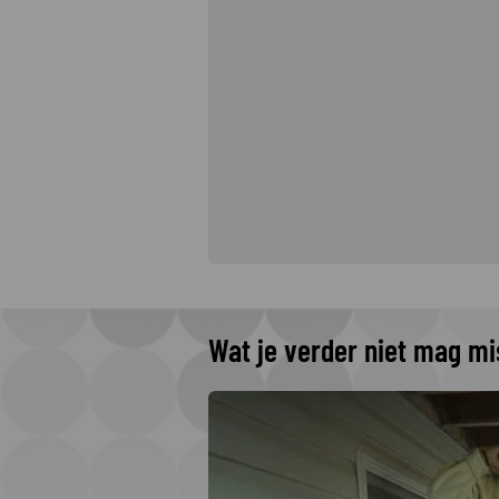
Wat je verder niet mag m
omenteel op
ronde?