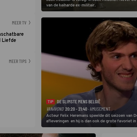
van de keiharde ex-militair.
MEER TV
nschatbare
 Liefde
MEER TIPS
DE SLIMSTE MENS BELGIË
TIP
VANAVOND
20:20 - 21:40
· AMUSEMENT
Acteur Felix Heremans speelde dit seizoen van De
afleveringen en hij is dan ook de grote favoriet i
inbreng, want komiek Soundos El Ahmadi neemt pl