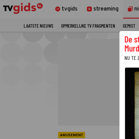
tvgids
streaming
n
LAATSTE NIEUWS
OPMERKELIJKE TV FRAGMENTEN
GEMIST
De s
Murd
NU TE 
AMUSEMENT