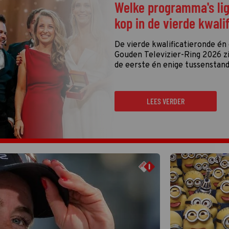
Welke programma's li
kop in de vierde kwali
De vierde kwalificatieronde én
Gouden Televizier-Ring 2026 zij
de eerste én enige tussenstand
LEES VERDER