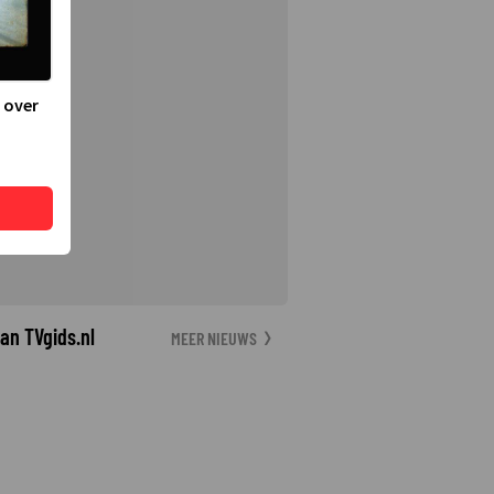
 over
an TVgids.nl
MEER NIEUWS