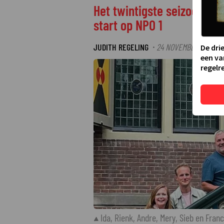
Het twintigste seizoen va
start op NPO 1
JUDITH REGELING
24 NOVEMBER 2025 12
·
De dri
een va
regelre
Ida, Rienk, Andre, Mery, Sieb en Fran