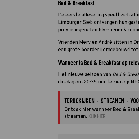
Bed & Breakfast
De eerste aflevering speelt zich af 
Limburger Sieb ontvangen hun gaste
provinciegenoten Ida en Rienk runn
Vrienden Mery en André zitten in D
een grote boerderij omgebouwd tot 
Wanneer is Bed & Breakfast op telev
Het nieuwe seizoen van
Bed & Break
dinsdag om 20:35 uur te zien op NPO
TERUGKIJKEN
STREAMEN
VOO
·
·
Ontdek hier wanneer Bed & Breakf
KLIK HIER
streamen.