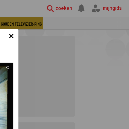
mijngids
zoeken
GOUDEN TELEVIZIER-RING
×
©