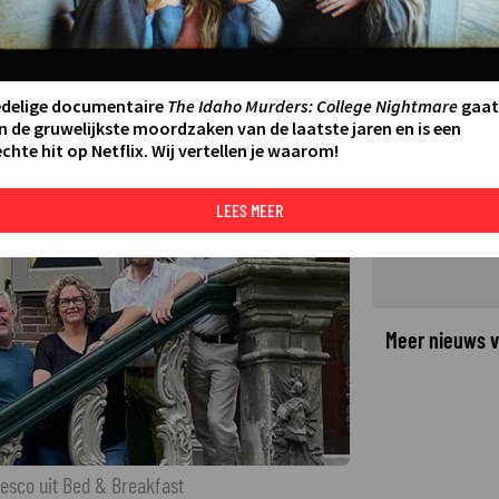
n Bed & Breakfast gaat van
:16
LAATSTE UPDATE:
24-11-25 19:07
·
edelige documentaire
The Idaho Murders: College Nightmare
gaat
n de gruwelijkste moordzaken van de laatste jaren en is een
chte hit op Netflix. Wij vertellen je waarom!
©
LEES MEER
Meer nieuws v
cesco uit Bed & Breakfast