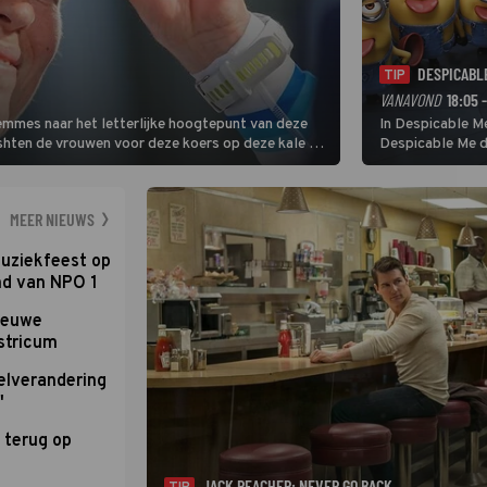
DESPICABL
TIP
VANAVOND
18:05 
Femmes naar het letterlijke hoogtepunt van deze
In Despicable Me
ishten de vrouwen voor deze koers op deze kale col
Despicable Me d
e slotklim is vlak.
Agnes de overst
dat pad weet te 
MEER NIEUWS
uziekfeest op
nd van NPO 1
nieuwe
stricum
elverandering
'
 terug op
JACK REACHER: NEVER GO BACK