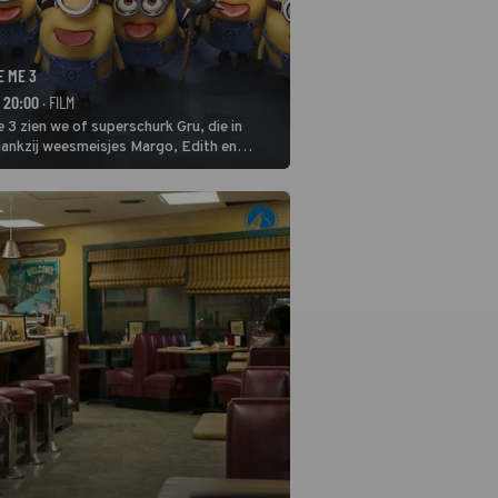
E ME 3
- 20:00
· FILM
 3 zien we of superschurk Gru, die in
ankzij weesmeisjes Margo, Edith en
ap naar het rechte pad maakte, ook op
blijven.