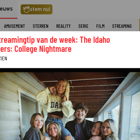
ieuws
stem nu!
AMUSEMENT
STERREN
REALITY
SERIE
FILM
STREAMING
treamingtip van de week: The Idaho
ers: College Nightmare
ZIEN