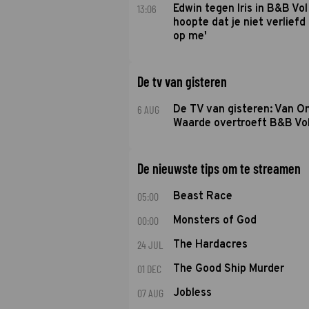
13:06
Edwin tegen Iris in B&B Vol 
hoopte dat je niet verlief
op me'
De tv van gisteren
6 AUG
De TV van gisteren: Van O
Waarde overtroeft B&B Vol
De nieuwste tips om te streamen
05:00
Beast Race
00:00
Monsters of God
24 JUL
The Hardacres
01 DEC
The Good Ship Murder
07 AUG
Jobless