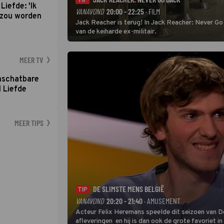
TIP
Liefde: 'Ik
VANAVOND
20:00 - 22:25
· FILM
d zou worden
Jack Reacher is terug! In Jack Reacher: Never Go
van de keiharde ex-militair.
MEER TV
nschatbare
 Liefde
MEER TIPS
DE SLIMSTE MENS BELGIË
TIP
VANAVOND
20:20 - 21:40
· AMUSEMENT
Acteur Felix Heremans speelde dit seizoen van De
afleveringen en hij is dan ook de grote favoriet i