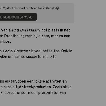
g TVgids.nl als voorkeursbron toe in Google.
DS.NL JE GOOGLE-FAVORIET
n van
Bed & Breakfast
vindt plaats in het
en Drenthe logeren bij elkaar, maken een
r tips.
an
Bed & Breakfast
is veel hetzelfde. Ook in
 reden om aan de succesformule te
ij elkaar, doen een lokale activiteit en
n bijna altijd streekproducten. Zoals altijd
ck, eerder onder meer presentator van