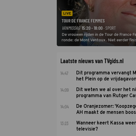
LIVE
TOUR DE FRANCE FEMMES
VANMIDDAG
15:20 - 18:00
· SPORT
De vrouwen rijden in de Tour de France 
ronde: de Mont Ventoux. Niet eerder fin
uit de buitencategorie. De aanloop naar d
Laatste nieuws van TVgids.nl
14:47
Dit programma vervangt M
het Plein op de vrijdagavo
14:09
Dit weten we al over het 
programma van Rutger Ca
14:04
De Oranjezomer: 'Koopzeg
AH maakt de mensen boos
13:23
Wanneer keert Kassa weer
televisie?