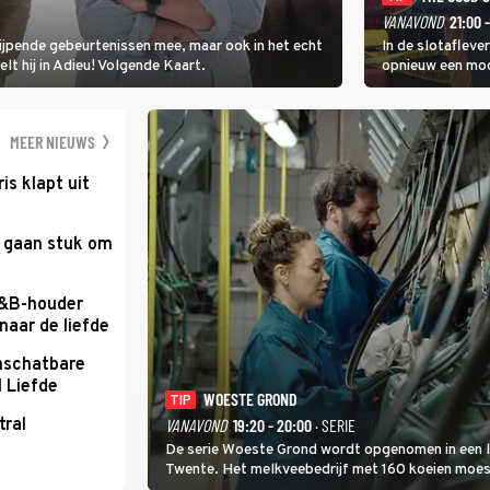
VANAVOND
21:00 
rijpende gebeurtenissen mee, maar ook in het echt
In de slotafleve
elt hij in Adieu! Volgende Kaart.
opnieuw een moo
waarbij dit keer
kapitein Marlowe 
MEER NIEUWS
ris klapt uit
e gaan stuk om
B&B-houder
naar de liefde
nschatbare
 Liefde
WOESTE GROND
TIP
tral
VANAVOND
19:20 - 20:00
· SERIE
De serie Woeste Grond wordt opgenomen in een l
Twente. Het melkveebedrijf met 160 koeien moest 
2000-gebied ligt. In de serie heerst er een gevaar