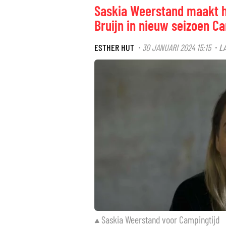
Saskia Weerstand maakt h
Bruijn in nieuw seizoen C
ESTHER HUT
30 JANUARI 2024 15:15
L
·
·
Saskia Weerstand voor Campingtijd