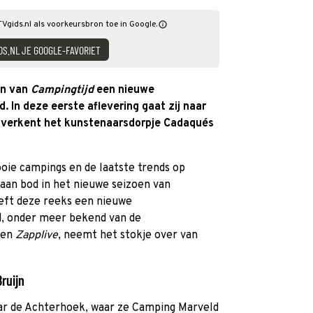
TVgids.nl als voorkeursbron toe in Google.
DS.NL JE GOOGLE-FAVORIET
oen van
Campingtijd
een nieuwe
 In deze eerste aflevering gaat zij naar
n verkent het kunstenaarsdorpje Cadaqués
ie campings en de laatste trends op
an bod in het nieuwe seizoen van
eeft deze reeks een nieuwe
, onder meer bekend van de
en
Zapplive
, neemt het stokje over van
ruijn
aar de Achterhoek, waar ze Camping Marveld