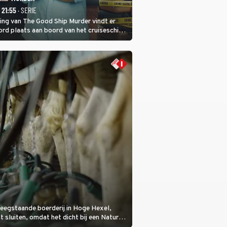
- 21:55
· SERIE
ring van The Good Ship Murder vindt er
rd plaats aan boord van het cruiseschip,
 een bemanningslid het slachtoffer is en
de dader lijkt te zijn.
eegstaande boerderij in Hoge Hexel,
sluiten, omdat het dicht bij een Natura
lijke veeziekte.