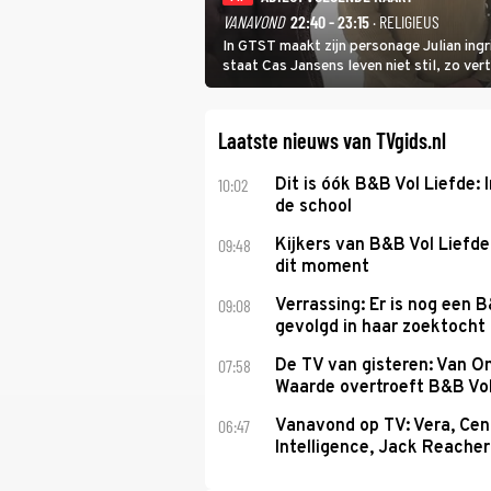
VANAVOND
22:40 - 23:15
· RELIGIEUS
In GTST maakt zijn personage Julian ing
staat Cas Jansens leven niet stil, zo vert
Laatste nieuws van TVgids.nl
10:02
Dit is óók B&B Vol Liefde: I
de school
09:48
Kijkers van B&B Vol Liefd
dit moment
09:08
Verrassing: Er is nog een 
gevolgd in haar zoektocht 
07:58
De TV van gisteren: Van O
Waarde overtroeft B&B Vol
06:47
Vanavond op TV: Vera, Cen
Intelligence, Jack Reacher