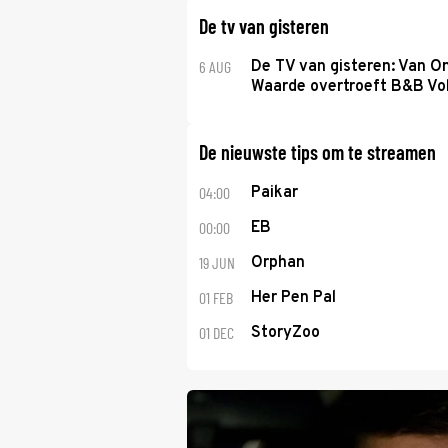
De tv van gisteren
6 AUG
De TV van gisteren: Van O
Waarde overtroeft B&B Vol
De nieuwste tips om te streamen
04:00
Paikar
00:00
EB
19 JUN
Orphan
01 FEB
Her Pen Pal
01 DEC
StoryZoo