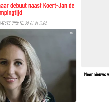
aar debuut naast Koert-Jan de
ampingtijd
AATSTE UPDATE:
30-01-24 19:02
©
Meer nieuws v