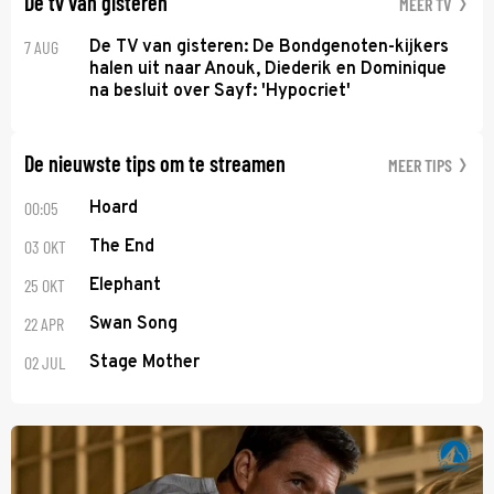
De tv van gisteren
MEER TV
7 AUG
De TV van gisteren: De Bondgenoten-kijkers
halen uit naar Anouk, Diederik en Dominique
na besluit over Sayf: 'Hypocriet'
De nieuwste tips om te streamen
MEER TIPS
00:05
Hoard
03 OKT
The End
25 OKT
Elephant
22 APR
Swan Song
02 JUL
Stage Mother