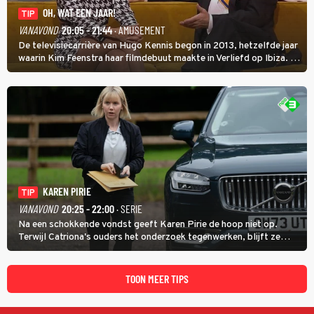
OH, WAT EEN JAAR!
TIP
VANAVOND
20:05 - 21:44
· AMUSEMENT
De televisiecarrière van Hugo Kennis begon in 2013, hetzelfde jaar
waarin Kim Feenstra haar filmdebuut maakte in Verliefd op Ibiza. In
Oh, Wat een Jaar! wordt duidelijk wat ze nog meer weten van het
jaar waarin ze allebei eindtwintigers waren.
KAREN PIRIE
TIP
VANAVOND
20:25 - 22:00
· SERIE
Na een schokkende vondst geeft Karen Pirie de hoop niet op.
Terwijl Catriona's ouders het onderzoek tegenwerken, blijft ze
speuren naar Adam. In deze slotaflevering van Karen Pirie leidt het
spoor via Frankrijk en Italië naar Malta.
TOON MEER TIPS