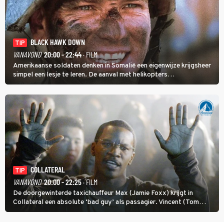
BLACK HAWK DOWN
TIP
VANAVOND
20:00 - 22:44
· FILM
Amerikaanse soldaten denken in Somalië een eigenwijze krijgsheer
simpel een lesje te leren. De aanval met helikopters
verloopt in Black Hawk down dramatisch.
COLLATERAL
TIP
VANAVOND
20:00 - 22:25
· FILM
De doorgewinterde taxichauffeur Max (Jamie Foxx) krijgt in
Collateral een absolute ‘bad guy’ als passagier. Vincent (Tom
Cruise) heeft hem nodig om hem de stad door te loodsen om een
wel heel lugubere reden.