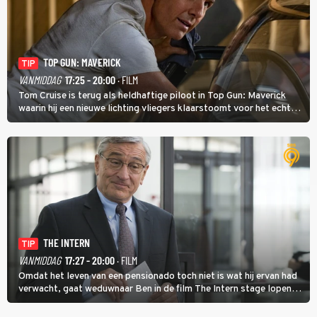
TOP GUN: MAVERICK
TIP
VANMIDDAG
17:25 - 20:00
· FILM
Tom Cruise is terug als heldhaftige piloot in Top Gun: Maverick
waarin hij een nieuwe lichting vliegers klaarstoomt voor het echte
werk.
THE INTERN
TIP
VANMIDDAG
17:27 - 20:00
· FILM
Omdat het leven van een pensionado toch niet is wat hij ervan had
verwacht, gaat weduwnaar Ben in de film The Intern stage lopen
bij de hippe webwinkel van Jules, wat een gouden zet blijkt te zijn.