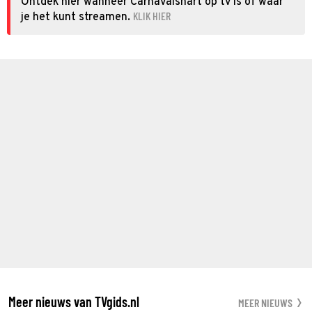
Ontdek hier wanneer Carnavalshart op tv is of waar
KLIK HIER
je het kunt streamen.
Meer nieuws van TVgids.nl
MEER NIEUWS