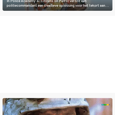
In Police Academy 4: Citizens on Patrol verzint een
politiecommandant een creatieve oplossing voor het tekort aan
agenten.