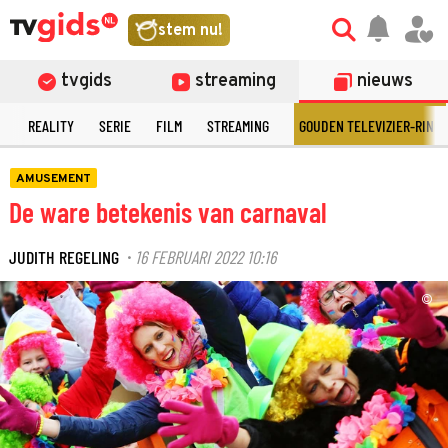
stem nu!
tvgids
streaming
nieuws
N
REALITY
SERIE
FILM
STREAMING
GOUDEN TELEVIZIER-RING
AMUSEMENT
De ware betekenis van carnaval
JUDITH REGELING
16 FEBRUARI 2022 10:16
·
©