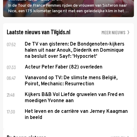
In de Tour de France Femmes rijden de vrouwen van Sisteron naar
Nice, een 175 kilometer lange rit met een geleidelijke klim in het
midden. Dat is mogelijk niet de zwaarste hindernis, dat is de
temperatuur. Het kan in Nice namelijk bloedheet worden.
Laatste nieuws van TVgids.nl
MEER NIEUWS
07:52
De TV van gisteren: De Bondgenoten-kijkers
halen uit naar Anouk, Diederik en Dominique
na besluit over Sayf: 'Hypocriet'
07:33
Acteur Peter Faber (82) overleden
06:47
Vanavond op TV: De slimste mens België,
Poirot, Mechanic: Resurrection
21:48
Kijkers B&B Vol Liefde gruwelen van Fred en
moedigen Yvonne aan
17:30
Het leven en de carrière van Jerney Kaagman
in beeld