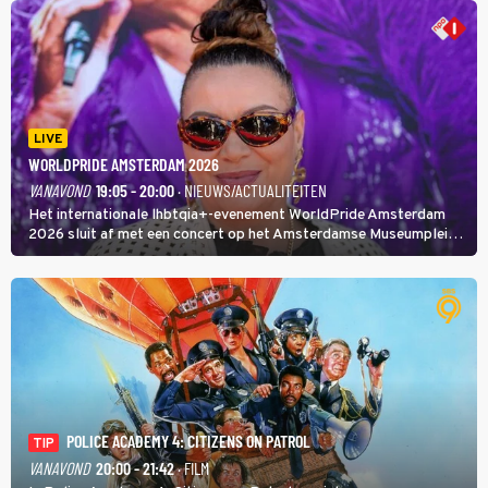
LIVE
WORLDPRIDE AMSTERDAM 2026
VANAVOND
19:05 - 20:00
· NIEUWS/ACTUALITEITEN
Het internationale lhbtqia+-evenement WorldPride Amsterdam
2026 sluit af met een concert op het Amsterdamse Museumplein.
Anita Doth is een van de optredende artiesten. In de jaren 90
veroverde ze de wereld als zangeres van 2Unlimited.
POLICE ACADEMY 4: CITIZENS ON PATROL
TIP
VANAVOND
20:00 - 21:42
· FILM