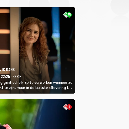
, IK DANS
- 22:25
· SERIE
 gigantische klap te verwerken wanneer ze
kt te zijn, maar in de laatste aflevering Ik
 laat ze zien dat ze niet van plan is op te
 ze daarvoor een ingrijpende operatie
.