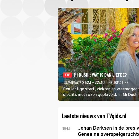
MI DUSHI: WAT IS DAN LIEFDE?
TIP
VANAVOND
21:23 - 22:30
· INFORMATIEF
Een lastige start, ziekten en vreemdgaan
slechts met rozen geplaveid. In Mi Dush
showbizzkoppel mee uit vissen om het ov
Laatste nieuws van TVgids.nl
09:13
Johan Derksen in de bres v
Genee na overspelgeruchte