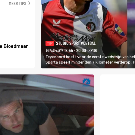
MEER TIPS
STUDIO SPORT VOETBAL
TIP
de Bloedmaan
VANAVOND
18:55 - 20:00
· SPORT
Feyenoord hoeft voor de eerste wedstrijd van het
Sparta speelt minder dan 7 kilometer verderop. 
Ferri aan van KVC Westerlo uit België.