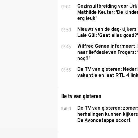
09:04
Gezinsuitbreiding voor Urk
Mathilde Keuter: 'De kinde
erg leuk'
08:50
Nieuws van de dag-kijkers
Lale Gül: 'Gaat alles goed?
08:45
Wilfred Genee informeert i
naar liefdesleven Frogers: 
nog?’
08:36
De TV van gisteren: Nederl
vakantie en laat RTL 4 link
De tv van gisteren
9 AUG
De TV van gisteren: zomer
herhalingen kunnen kijkers
De Avondetappe scoort