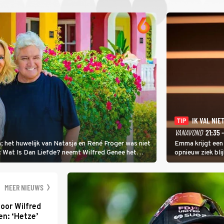
IK VAL NIET
TIP
VANAVOND
21:35 
; het huwelijk van Natasja en René Froger was niet
Emma krijgt een
i: Wat Is Dan Liefde? neemt Wilfred Genee het
opnieuw ziek blij
er de liefde te hebben.
Val Niet, Ik Dans
geven, zelfs als
moet ondergaan
MEER NIEUWS
oor Wilfred
n: ‘Hetze’