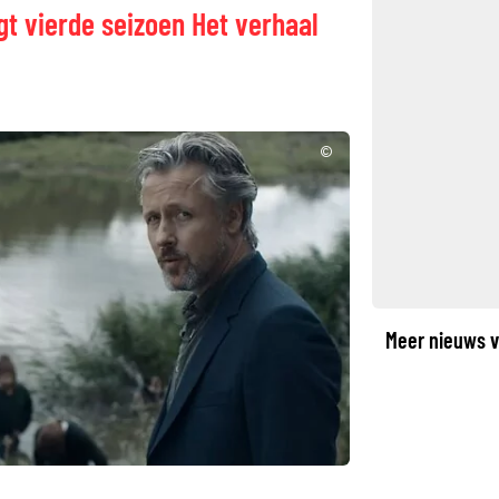
t vierde seizoen Het verhaal
©
Meer nieuws v