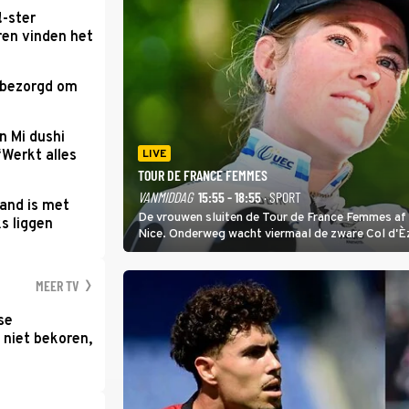
!-ster
ren vinden het
 bezorgd om
'
n Mi dushi
‘Werkt alles
LIVE
TOUR DE FRANCE FEMMES
VANMIDDAG
15:55 - 18:55
· SPORT
and is met
De vrouwen sluiten de Tour de France Femmes af 
s liggen
Nice. Onderweg wacht viermaal de zware Col d'È
Anglais krijgt de eindwinnaar de laatste gele trui.
MEER TV
se
 niet bekoren,