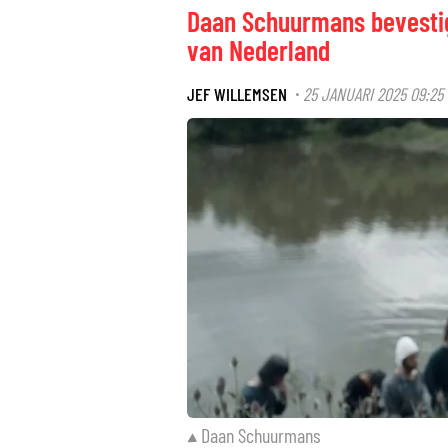
Daan Schuurmans bevestig
van Nederland
JEF WILLEMSEN
25 JANUARI 2025 09:25
·
Daan Schuurmans