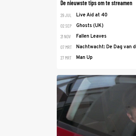
De nieuwste tips om te streamen
29 JUL
Live Aid at 40
02 SEP
Ghosts (UK)
21 NOV
Fallen Leaves
07 MRT
Nachtwacht: De Dag van 
27 MRT
Man Up