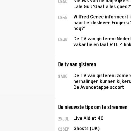
08:50
Nieuws van de dag-kijkers
Lale Gül: 'Gaat alles goed?
08:45
Wilfred Genee informeert i
naar liefdesleven Frogers: 
nog?’
08:36
De TV van gisteren: Nederl
vakantie en laat RTL 4 link
De tv van gisteren
9 AUG
De TV van gisteren: zomer
herhalingen kunnen kijkers
De Avondetappe scoort
De nieuwste tips om te streamen
29 JUL
Live Aid at 40
02 SEP
Ghosts (UK)