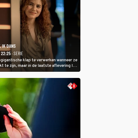
, IK DANS
- 22:25
· SERIE
 gigantische klap te verwerken wanneer ze
kt te zijn, maar in de laatste aflevering Ik
 laat ze zien dat ze niet van plan is op te
 ze daarvoor een ingrijpende operatie
.