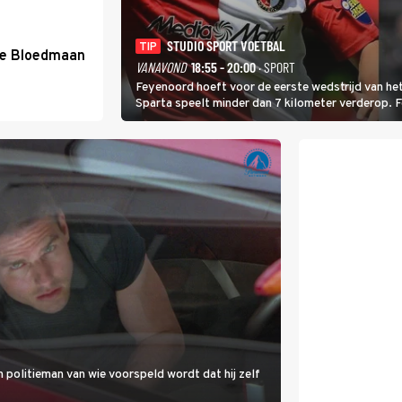
STUDIO SPORT VOETBAL
TIP
de Bloedmaan
VANAVOND
18:55 - 20:00
· SPORT
Feyenoord hoeft voor de eerste wedstrijd van het
Sparta speelt minder dan 7 kilometer verderop. 
Ferri aan van KVC Westerlo uit België.
 politieman van wie voorspeld wordt dat hij zelf