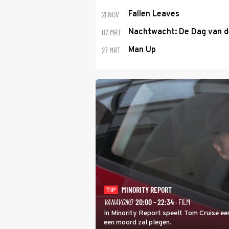
21 NOV
Fallen Leaves
07 MRT
Nachtwacht: De Dag van 
27 MRT
Man Up
MINORITY REPORT
TIP
VANAVOND
20:00 - 22:34
· FILM
In Minority Report speelt Tom Cruise een
een moord zal plegen.