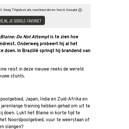
t. Voeg TVgids.nl als voorkeursbron toe in Google.
DS.NL JE GOOGLE-FAVORIET
Blaine: Do Not Attempt
is te zien hoe
ondreist. Onderweg probeert hij al het
e doen. In Brazilië springt hij brandend van
ine reist in deze nieuwe reeks de wereld
euwe stunts.
oolgebied, Japan, India en Zuid-Afrika en
e jarenlange training hebben gehad om uit te
ij doen. Lukt het Blaine in korte tijd te
n het Noordpoolgebied, vuur te weerstaan of
en slangen?