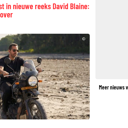
ist in nieuwe reeks David Blaine:
 over
©
Meer nieuws v