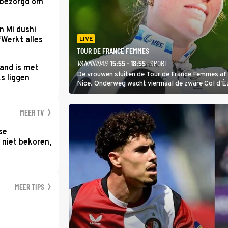
 bezorgd om
'
n Mi dushi
‘Werkt alles
LIVE
TOUR DE FRANCE FEMMES
VANMIDDAG
15:55 - 18:55
· SPORT
and is met
De vrouwen sluiten de Tour de France Femmes af 
s liggen
Nice. Onderweg wacht viermaal de zware Col d'È
Anglais krijgt de eindwinnaar de laatste gele trui.
MEER TV
se
 niet bekoren,
MEER TIPS