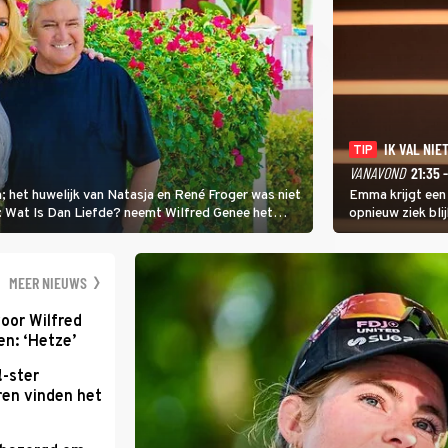
IK VAL NIET
TIP
VANAVOND
21:35 
; het huwelijk van Natasja en René Froger was niet
Emma krijgt een
i: Wat Is Dan Liefde? neemt Wilfred Genee het
opnieuw ziek blij
er de liefde te hebben.
Val Niet, Ik Dans
geven, zelfs als
moet ondergaan
MEER NIEUWS
oor Wilfred
n: ‘Hetze’
!-ster
ren vinden het