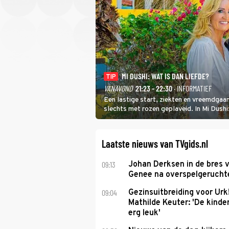
MI DUSHI: WAT IS DAN LIEFDE?
TIP
VANAVOND
21:23 - 22:30
· INFORMATIEF
Een lastige start, ziekten en vreemdgaan
slechts met rozen geplaveid. In Mi Dush
showbizzkoppel mee uit vissen om het ov
Laatste nieuws van TVgids.nl
09:13
Johan Derksen in de bres v
Genee na overspelgeruchte
09:04
Gezinsuitbreiding voor Urk
Mathilde Keuter: 'De kinde
erg leuk'