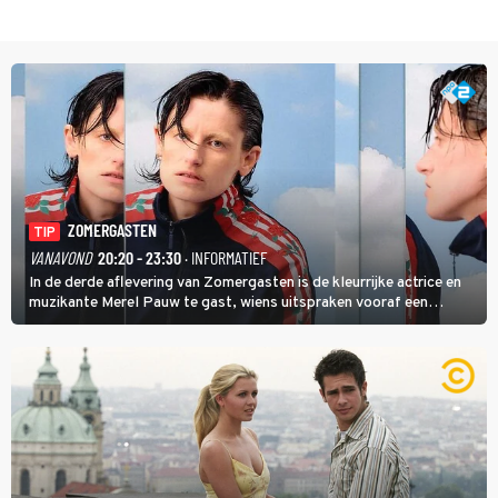
ZOMERGASTEN
TIP
VANAVOND
20:20 - 23:30
· INFORMATIEF
In de derde aflevering van Zomergasten is de kleurrijke actrice en
muzikante Merel Pauw te gast, wiens uitspraken vooraf een
boeiende avond beloven: 'Mijn ideale televisieavond is zoals mijn
identiteit: grenzeloos, absurd en vol angsten'.