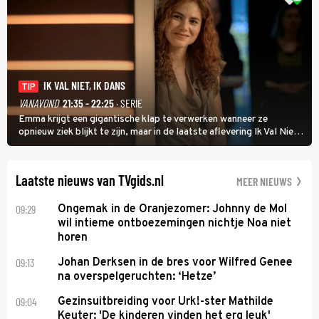
IK VAL NIET, IK DANS
TIP
VANAVOND
21:35 - 22:25
· SERIE
Emma krijgt een gigantische klap te verwerken wanneer ze
opnieuw ziek blijkt te zijn, maar in de laatste aflevering Ik Val Niet,
Ik Dans laat ze zien dat ze niet van plan is op te geven, zelfs als ze
daarvoor een ingrijpende operatie moet ondergaan.
Laatste nieuws van TVgids.nl
MEER NIEUWS
09:29
Ongemak in de Oranjezomer: Johnny de Mol
wil intieme ontboezemingen nichtje Noa niet
horen
09:13
Johan Derksen in de bres voor Wilfred Genee
na overspelgeruchten: ‘Hetze’
09:04
Gezinsuitbreiding voor Urk!-ster Mathilde
Keuter: 'De kinderen vinden het erg leuk'