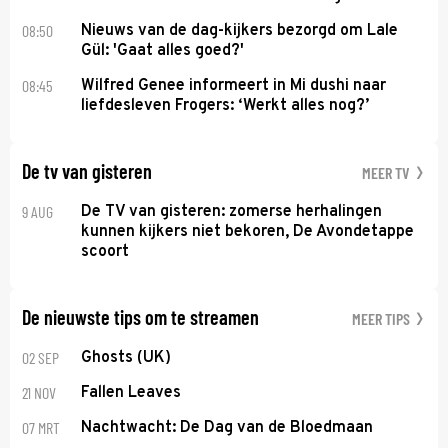
08:50
Nieuws van de dag-kijkers bezorgd om Lale
Gül: 'Gaat alles goed?'
08:45
Wilfred Genee informeert in Mi dushi naar
liefdesleven Frogers: ‘Werkt alles nog?’
De tv van gisteren
MEER TV
9 AUG
De TV van gisteren: zomerse herhalingen
kunnen kijkers niet bekoren, De Avondetappe
scoort
De nieuwste tips om te streamen
MEER TIPS
02 SEP
Ghosts (UK)
21 NOV
Fallen Leaves
07 MRT
Nachtwacht: De Dag van de Bloedmaan