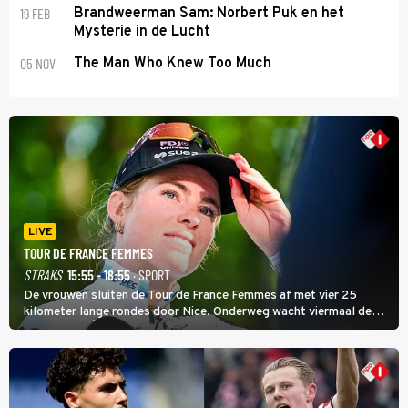
19 FEB
Brandweerman Sam: Norbert Puk en het
Mysterie in de Lucht
05 NOV
The Man Who Knew Too Much
LIVE
TOUR DE FRANCE FEMMES
STRAKS
15:55 - 18:55
· SPORT
De vrouwen sluiten de Tour de France Femmes af met vier 25
kilometer lange rondes door Nice. Onderweg wacht viermaal de
zware Col d'Èze. Aan de finish op de Promenade des Anglais krijgt
de eindwinnaar de laatste gele trui.