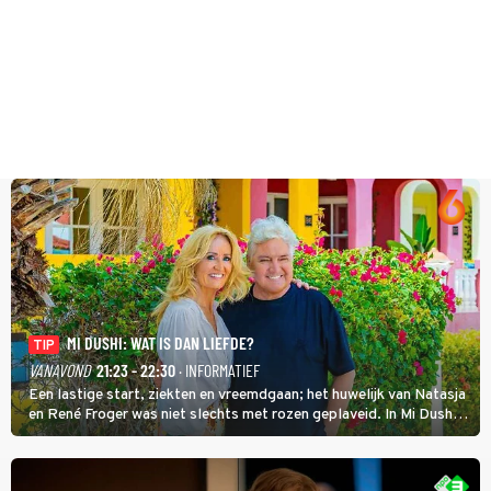
MI DUSHI: WAT IS DAN LIEFDE?
TIP
VANAVOND
21:23 - 22:30
· INFORMATIEF
Een lastige start, ziekten en vreemdgaan; het huwelijk van Natasja
en René Froger was niet slechts met rozen geplaveid. In Mi Dushi:
Wat Is Dan Liefde? neemt Wilfred Genee het showbizzkoppel mee
uit vissen om het over de liefde te hebben.