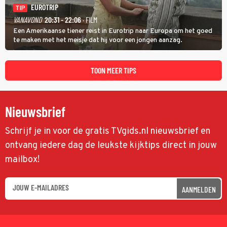
EUROTRIP
TIP
VANAVOND
20:31 - 22:06
· FILM
Een Amerikaanse tiener reist in Eurotrip naar Europa om het goed
te maken met het meisje dat hij voor een jongen aanzag.
TOON MEER TIPS
Nieuwsbrief
Schrijf je in voor de gratis TVgids.nl nieuwsbrief en
ontvang iedere dag de leukste kijktips direct in jouw
mailbox!
AANMELDEN