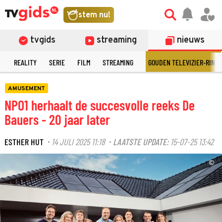
stem nu!
tvgids
streaming
nieuws
N
REALITY
SERIE
FILM
STREAMING
GOUDEN TELEVIZIER-RING
AMUSEMENT
NPO1 herhaalt de succesvolle reeks De
Bauers - 20 jaar later
ESTHER HUT
14 JULI 2025 11:18
LAATSTE UPDATE:
15-07-25 13:42
·
·
©