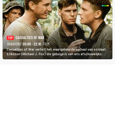
CASUALTIES OF WAR
TIP
VANAVOND
20:00 - 22:10
· FILM
Casualties of War vertelt het waargebeurde verhaal van soldaat
Eriksson (Michael J. Fox) die getuige is van iets afschuwelijks
tijdens de Vietnamoorlog. Hij besluit uit de school te klappen.