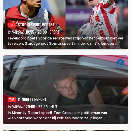
STUDIO SPORT VOETBAL
TIP
VANAVOND
18:55 - 20:00
· SPORT
Feyenoord hoeft voor de eerste wedstrijd van het seizoen niet ver
te reizen. Stadsgenoot Sparta speelt minder dan 7 kilometer
verderop. Feyenoord trok de Spaanse spits Nacho Ferri aan van
KVC Westerlo uit België.
MINORITY REPORT
TIP
VANAVOND
20:00 - 22:34
· FILM
In Minority Report speelt Tom Cruise een politieman van
wie voorspeld wordt dat hij zelf een moord zal plegen.