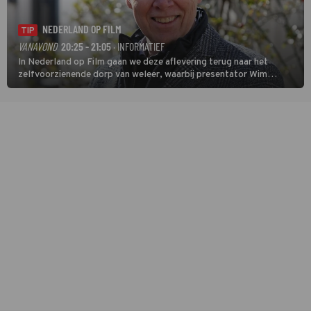
NEDERLAND OP FILM
TIP
VANAVOND
20:25 - 21:05
· INFORMATIEF
In Nederland op Film gaan we deze aflevering terug naar het
zelfvoorzienende dorp van weleer, waarbij presentator Wim
Daniëls de kijkers meeneemt op reis door de tijd aan de hand van
unieke amateurbeelden uit verschillende decennia. (HH)