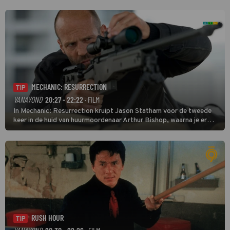
MECHANIC: RESURRECTION
TIP
VANAVOND
20:27 - 22:22
· FILM
In Mechanic: Resurrection kruipt Jason Statham voor de tweede
keer in de huid van huurmoordenaar Arthur Bishop, waarna je er
donder op kunt zeggen dat er van Bishops geplande pensioen niet
veel terechtkomt.
RUSH HOUR
TIP