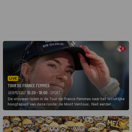
LIVE
TOUR DE FRANCE FEMMES
VANMIDDAG
15:20 - 18:00
· SPORT
De vrouwen rijden in de Tour de France Femmes naar het letterlijke
hoogtepunt van deze ronde: de Mont Ventoux. Niet eerder
finishten de vrouwen voor deze koers op deze kale col uit de
buitencategorie. De aanloop naar de slotklim is vlak.