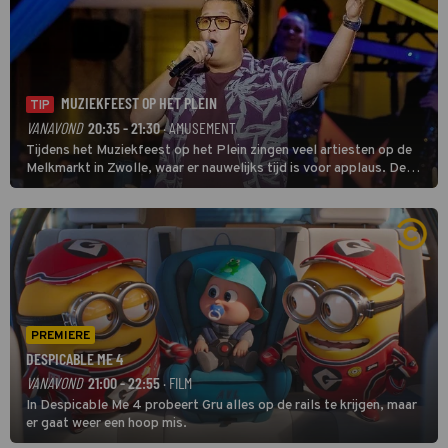
MUZIEKFEEST OP HET PLEIN
TIP
VANAVOND
20:35 - 21:30
· AMUSEMENT
Tijdens het Muziekfeest op het Plein zingen veel artiesten op de
Melkmarkt in Zwolle, waar er nauwelijks tijd is voor applaus. De
grootste namen zijn André Hazes, Jannes, René Froger en
natuurlijk Rutger van Barneveld met zijn hit Zwoele Zomernachten.
PREMIERE
DESPICABLE ME 4
VANAVOND
21:00 - 22:55
· FILM
In Despicable Me 4 probeert Gru alles op de rails te krijgen, maar
er gaat weer een hoop mis.