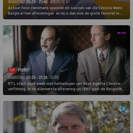
VANAVOND
20:20 - 21:40
· AMUSEMENT
Acteur Felix Heremans speelde dit seizoen van De Slimste Mens
België al tien afleveringen en hij is dan ook de grote favoriet in
deze seizoensfinale. En er is Nederlandse inbreng, want komiek
Soundos El Ahmadi neemt plaats aan de jurytafel.
POIROT
TIP
VANAVOND
20:25 - 21:26
· SERIE
RTL start deze week met herhalingen van deze Agatha Christie-
verfilming. In de allereerste aflevering uit 1989 gaat de Belgische
speurder op zoek naar een vermiste kok. Poirot raakt al snel
verwikkeld in een moordzaak. (HH)