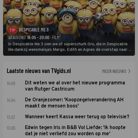
DESPICABLE ME 3
TIP
VANAVOND
18:05 - 20:00
· FILM
In Despicable Me 3 zien we of superschurk Gru, die in Despicable
Me dankzij weesmeisjes Margo, Edith en Agnes de overstap naar
het rechte pad maakte, ook op dat pad weet te blijven.
Laatste nieuws van TVgids.nl
MEER NIEUWS
14:09
Dit weten we al over het nieuwe programma
van Rutger Castricum
14:04
De Oranjezomer: 'Koopzegelverandering AH
maakt de mensen boos'
13:23
Wanneer keert Kassa weer terug op televisie?
13:06
Edwin tegen Iris in B&B Vol Liefde: 'Ik hoopte
dat je niet verliefd zou worden op me'