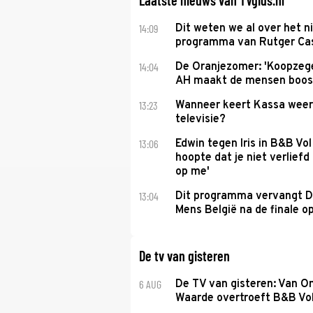
Laatste nieuws van TVgids.nl
14:09
Dit weten we al over het 
programma van Rutger Ca
14:04
De Oranjezomer: 'Koopzeg
AH maakt de mensen boos
13:23
Wanneer keert Kassa weer
televisie?
13:06
Edwin tegen Iris in B&B Vol 
hoopte dat je niet verlief
op me'
13:04
Dit programma vervangt D
Mens België na de finale o
De tv van gisteren
6 AUG
De TV van gisteren: Van O
Waarde overtroeft B&B Vol