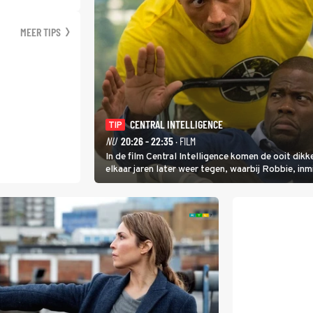
MEER TIPS
CENTRAL INTELLIGENCE
TIP
NU
20:26 - 22:35
· FILM
In de film Central Intelligence komen de ooit dikk
elkaar jaren later weer tegen, waarbij Robbie, i
de CIA, Calvins hulp goed kan gebruiken.