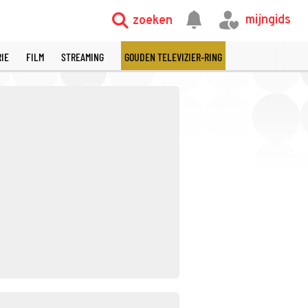
mijngids
zoeken
RIE
FILM
STREAMING
GOUDEN TELEVIZIER-RING