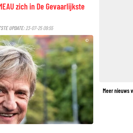
EAU zich in De Gevaarlijkste
STE UPDATE:
23-07-25 09:55
©
Meer nieuws v