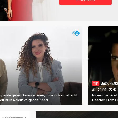
JACK REAC
TIP
NU
20:00 - 22:17
·
rijpende gebeurtenissen mee, maar ook in het echt
Na een carrière b
elt hij in Adieu! Volgende Kaart.
Reacher (Tom Cru
Niemand weet wa
James Barr naar