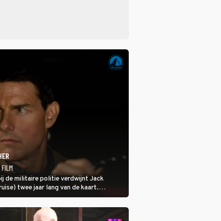
HER
 FILM
ij de militaire politie verdwijnt Jack
ise) twee jaar lang van de kaart.
ar hij uithangt, totdat moordverdachte
 hem vraagt.