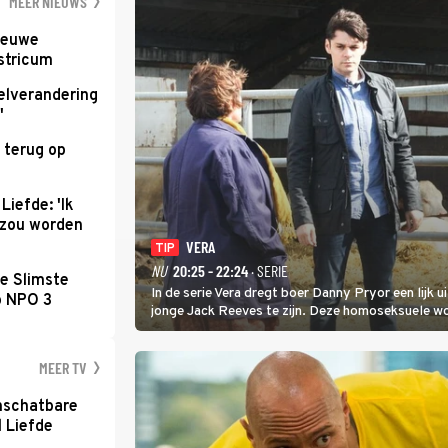
MEER NIEUWS
nieuwe
stricum
elverandering
'
 terug op
Liefde: 'Ik
d zou worden
VERA
TIP
NU
20:25 - 22:24
· SERIE
e Slimste
In de serie Vera dregt boer Danny Pryor een lijk u
p NPO 3
jonge Jack Reeves te zijn. Deze homoseksuele 
familie en verliet het kamp met slaande ruzie.
MEER TV
nschatbare
 Liefde