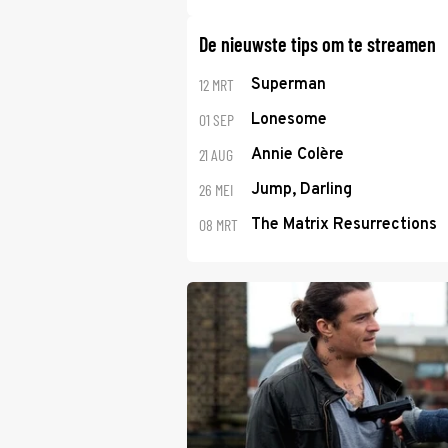
De nieuwste tips om te streamen
12 MRT
Superman
01 SEP
Lonesome
21 AUG
Annie Colère
26 MEI
Jump, Darling
08 MRT
The Matrix Resurrections