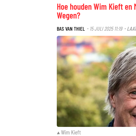
Hoe houden Wim Kieft en M
Wegen?
BAS VAN THIEL
15 JULI 2025 11:19
LAAT
·
·
Wim Kieft