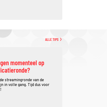
ALLE TIPS
ggen momenteel op
ficatieronde?
 de streamingronde van de
n in volle gang. Tijd dus voor
!