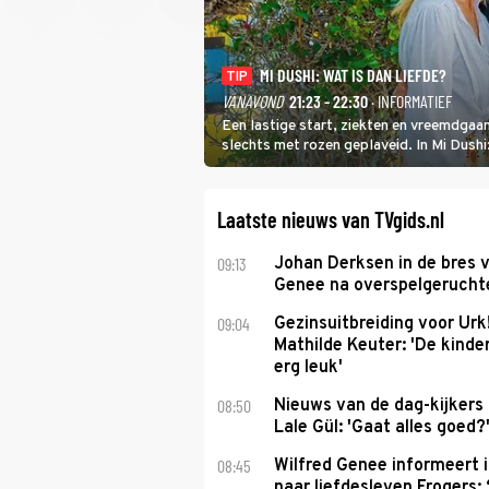
MI DUSHI: WAT IS DAN LIEFDE?
TIP
VANAVOND
21:23 - 22:30
· INFORMATIEF
Een lastige start, ziekten en vreemdgaan
slechts met rozen geplaveid. In Mi Dush
showbizzkoppel mee uit vissen om het ov
Laatste nieuws van TVgids.nl
09:13
Johan Derksen in de bres v
Genee na overspelgeruchte
09:04
Gezinsuitbreiding voor Urk
Mathilde Keuter: 'De kinde
erg leuk'
08:50
Nieuws van de dag-kijkers
Lale Gül: 'Gaat alles goed?
08:45
Wilfred Genee informeert i
naar liefdesleven Frogers: 