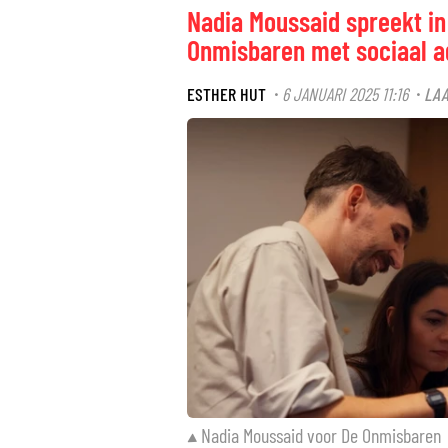
Nadia Moussaid spreekt in
Onmisbaren met sociaal 
ESTHER HUT
6 JANUARI 2025 11:16
LAA
·
·
Nadia Moussaid voor De Onmisbaren