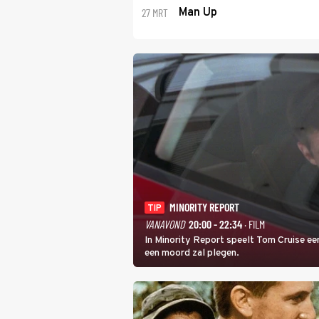
27 MRT
Man Up
MINORITY REPORT
TIP
VANAVOND
20:00 - 22:34
· FILM
In Minority Report speelt Tom Cruise een
een moord zal plegen.