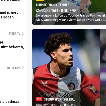
TOUR DE FRANCE FEMMES
VANMIDDAG
15:55 - 18:55
· SPORT
and is met
De vrouwen sluiten de Tour de France Femmes af 
s liggen
Nice. Onderweg wacht viermaal de zware Col d'È
Anglais krijgt de eindwinnaar de laatste gele trui.
MEER TV
se
 niet bekoren,
MEER TIPS
STUDIO SPORT VOETBAL
TIP
de bloedmaan
VANAVOND
18:55 - 20:00
· SPORT