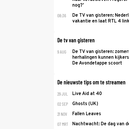
nog?’
08:36
De TV van gisteren: Nederl
vakantie en laat RTL 4 link
De tv van gisteren
9 AUG
De TV van gisteren: zomer
herhalingen kunnen kijkers
De Avondetappe scoort
De nieuwste tips om te streamen
29 JUL
Live Aid at 40
02 SEP
Ghosts (UK)
21 NOV
Fallen Leaves
07 MRT
Nachtwacht: De dag van 