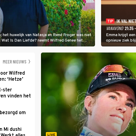
IK VAL NIET
TIP
VANAVOND
21:35 
; het huwelijk van Natasja en René Froger was niet
Emma krijgt een
i: Wat Is Dan Liefde? neemt Wilfred Genee het
opnieuw ziek blij
er de liefde te hebben.
Val Niet, Ik Dans
geven, zelfs als
moet ondergaan
MEER NIEUWS
oor Wilfred
n: ‘Hetze’
!-ster
ren vinden het
 bezorgd om
'
n Mi dushi
‘Werkt alles
LIVE