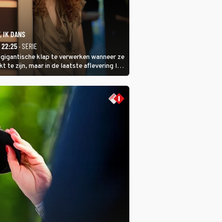
, IK DANS
- 22:25
· SERIE
 gigantische klap te verwerken wanneer ze
kt te zijn, maar in de laatste aflevering Ik
 laat ze zien dat ze niet van plan is op te
 ze daarvoor een ingrijpende operatie
.