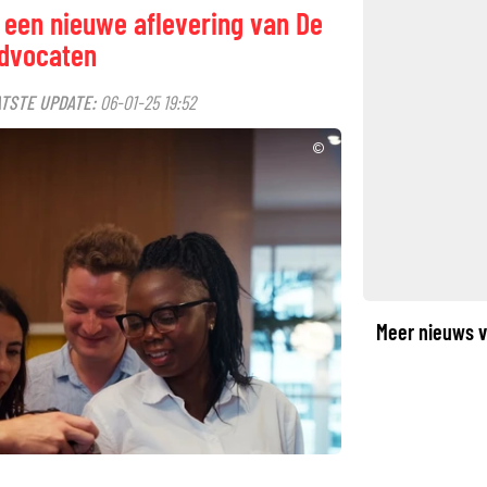
 een nieuwe aflevering van De
advocaten
TSTE UPDATE:
06-01-25 19:52
©
Meer nieuws v