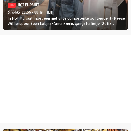
HOT PURSUIT
TIP
STRAKS
22:35 - 00:19
· FILM
In Hot Pursuit moet een niet al te competente politieagent (Reese
Witherspoon) een Latijns-Amerikaans gangsterliefje (Sofía
Vergara) beschermen tegen corrupte agenten en moordlustige
maffiatypes.