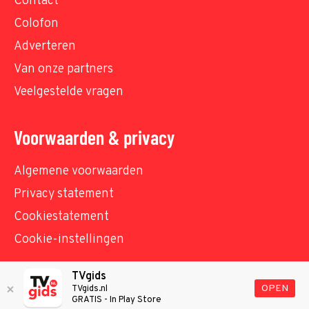
Contact
Colofon
Adverteren
Van onze partners
Veelgestelde vragen
Voorwaarden & privacy
Algemene voorwaarden
Privacy statement
Cookiestatement
Cookie-instellingen
TVgids
© TVgids.nl 2026 - All rights reserved. No text and
OPEN
TVgids.nl
GRATIS - In Play Store
datamining.