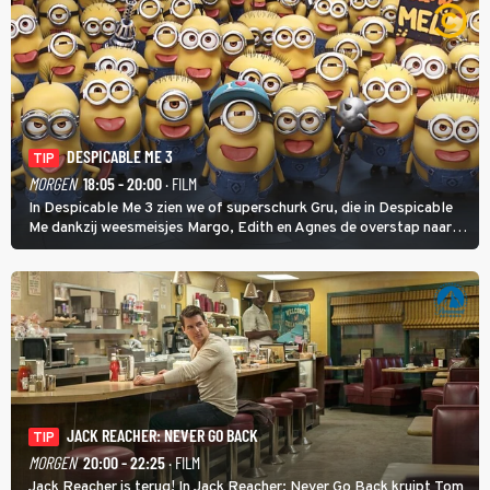
DESPICABLE ME 3
TIP
MORGEN
18:05 - 20:00
· FILM
In Despicable Me 3 zien we of superschurk Gru, die in Despicable
Me dankzij weesmeisjes Margo, Edith en Agnes de overstap naar
het rechte pad maakte, ook op dat pad weet te blijven.
JACK REACHER: NEVER GO BACK
TIP
MORGEN
20:00 - 22:25
· FILM
Jack Reacher is terug! In Jack Reacher: Never Go Back kruipt Tom