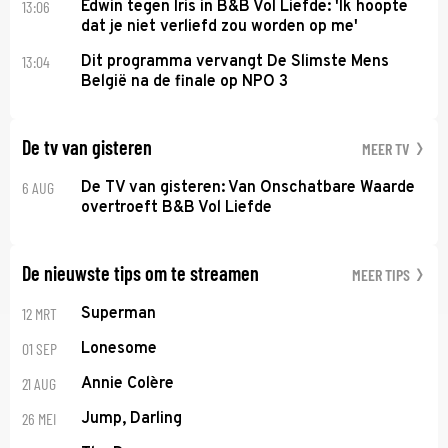
13:06
Edwin tegen Iris in B&B Vol Liefde: 'Ik hoopte
dat je niet verliefd zou worden op me'
13:04
Dit programma vervangt De Slimste Mens
België na de finale op NPO 3
De tv van gisteren
MEER TV
6 AUG
De TV van gisteren: Van Onschatbare Waarde
overtroeft B&B Vol Liefde
De nieuwste tips om te streamen
MEER TIPS
12 MRT
Superman
01 SEP
Lonesome
21 AUG
Annie Colère
26 MEI
Jump, Darling