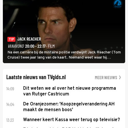
JACK REACHER
TIP
VANAVOND
20:00 - 22:17
· FILM
Na een carrière bij de militaire politie verdwijnt Jack Reacher (Tom
Cruise) twee jaar lang van de kaart. Niemand weet waar hij
uithangt, totdat moordverdachte James Barr naar hem vraagt.
Laatste nieuws van TVgids.nl
MEER NIEUWS
14:09
Dit weten we al over het nieuwe programma
van Rutger Castricum
14:04
De Oranjezomer: 'Koopzegelverandering AH
maakt de mensen boos'
13:23
Wanneer keert Kassa weer terug op televisie?