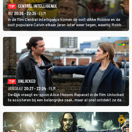
CENTRAL INTELLIGENCE
TIP
NU
20:26 - 22:35
· FILM
In de film Central Intelligence komen de ooit dikke Robbie en de
ooit populaire Calvin elkaar jaren later weer tegen, waarbij Robbie,
inmiddels supergespierd en werkzaam voor de CIA, Calvins hulp
goed kan gebruiken.
UNLOCKED
TIP
VANDAAG
20:27 - 22:24
· FILM
De CIA vraagt ex-spion Alice (Noomi Rapace) in de film Unlocked
te assisteren bij een belangrijke zaak, maar al snel ontdekt ze dat
degene die haar aanstelde kwade bedoelingen heeft.