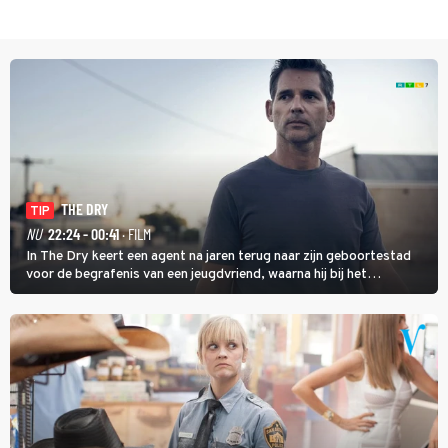
THE DRY
TIP
NU
22:24 - 00:41
· FILM
In The Dry keert een agent na jaren terug naar zijn geboortestad
voor de begrafenis van een jeugdvriend, waarna hij bij het
onderzoeken van diens dood een verband begint te vermoeden
met een oude zaak.