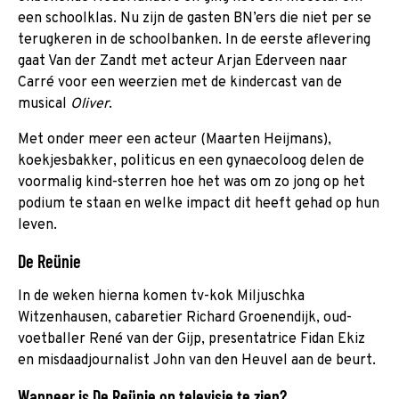
een schoolklas. Nu zijn de gasten BN’ers die niet per se
terugkeren in de schoolbanken. In de eerste aflevering
gaat Van der Zandt met acteur Arjan Ederveen naar
Carré voor een weerzien met de kindercast van de
musical
Oliver
.
Met onder meer een acteur (Maarten Heijmans),
koekjesbakker, politicus en een gynaecoloog delen de
voormalig kind-sterren hoe het was om zo jong op het
podium te staan en welke impact dit heeft gehad op hun
leven.
De Reünie
In de weken hierna komen tv-kok Miljuschka
Witzenhausen, cabaretier Richard Groenendijk, oud-
voetballer René van der Gijp, presentatrice Fidan Ekiz
en misdaadjournalist John van den Heuvel aan de beurt.
Wanneer is De Reünie op televisie te zien?