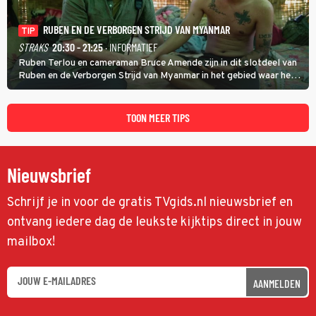
RUBEN EN DE VERBORGEN STRIJD VAN MYANMAR
TIP
STRAKS
20:30 - 21:25
· INFORMATIEF
Ruben Terlou en cameraman Bruce Amende zijn in dit slotdeel van
Ruben en de Verborgen Strijd van Myanmar in het gebied waar het
KNDF-rebellenleger de scepter zwaait. De rebellenleider zet zich
in voor vrijheid en gelijkheid voor iedereen. (HH)
TOON MEER TIPS
Nieuwsbrief
Schrijf je in voor de gratis TVgids.nl nieuwsbrief en
ontvang iedere dag de leukste kijktips direct in jouw
mailbox!
AANMELDEN