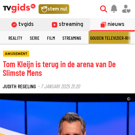
stem nu!
tvgids
streaming
nieuws
N
REALITY
SERIE
FILM
STREAMING
GOUDEN TELEVIZIER-RING
AMUSEMENT
Tom Kleijn is terug in de arena van De
Slimste Mens
JUDITH REGELING
7 JANUARI 2025 21:20
·
©