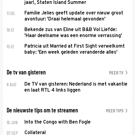
jaar!, Staten Island Summer
17:05
Familie Jelies geeft update over nieuw groot
avontuur: 'Draai helemaal gevonden'
16:13
Bekende zus van Eline uit B&B Vol Liefde:
'Haar deelname was een enorme verrassing'
15:12
Patricia uit Married at First Sight verwelkomt
baby: 'Een week geleden veranderde alles'
De tv van gisteren
MEER TV
8 AUG
De TV van gisteren: Nederland is met vakantie
en laat RTL 4 links liggen
De nieuwste tips om te streamen
MEER TIPS
16 JUN
Into the Congo with Ben Fogle
07 SEP
Collateral