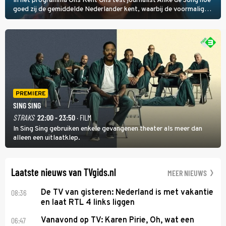
In het programma Ons Kent Ons test journalist Anke de Jong hoe
goed zij de gemiddelde Nederlander kent, waarbij de voormalig
hoofdredacteur van modebladen Glamour en Elle het samen met
rapper Keizer opneemt tegen Edson da Graça en Marc-Marie
Huijbregts.
PREMIERE
SING SING
STRAKS
22:00 - 23:50
· FILM
In Sing Sing gebruiken enkele gevangenen theater als meer dan
alleen een uitlaatklep.
Laatste nieuws van TVgids.nl
MEER NIEUWS
08:36
De TV van gisteren: Nederland is met vakantie
en laat RTL 4 links liggen
06:47
Vanavond op TV: Karen Pirie, Oh, wat een