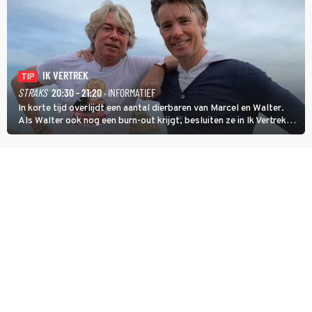
IK VERTREK
TIP
STRAKS
20:30 - 21:20
· INFORMATIEF
In korte tijd overlijdt een aantal dierbaren van Marcel en Walter.
Als Walter ook nog een burn-out krijgt, besluiten ze in Ik Vertrek
een nieuwe start te maken door een B&B in Spanje te openen, waar
ze een moeizame start beleven. (HH)