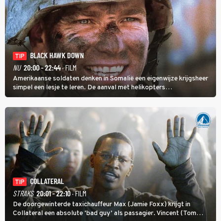
BLACK HAWK DOWN
TIP
NU
20:00 - 22:44
· FILM
Amerikaanse soldaten denken in Somalië een eigenwijze krijgsheer
simpel een lesje te leren. De aanval met helikopters
verloopt in Black Hawk down dramatisch.
COLLATERAL
TIP
STRAKS
20:01 - 22:10
· FILM
De doorgewinterde taxichauffeur Max (Jamie Foxx) krijgt in
Collateral een absolute ‘bad guy’ als passagier. Vincent (Tom