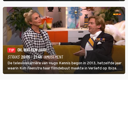
Cruise) heeft hem nodig om hem de stad door te loodsen om een
wel heel lugubere reden.
OH, WAT EEN JAAR!
TIP
STRAKS
20:05 - 21:44
· AMUSEMENT
De televisiecarrière van Hugo Kennis begon in 2013, hetzelfde jaar
waarin Kim Feenstra haar filmdebuut maakte in Verliefd op Ibiza. In
Oh, Wat een Jaar! wordt duidelijk wat ze nog meer weten van het
jaar waarin ze allebei eindtwintigers waren.