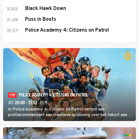
10 NOV
Black Hawk Down
01 JAN
Puss in Boots
26 SEP
Police Academy 4: Citizens on Patrol
POLICE ACADEMY 4: CITIZENS ON PATROL
TIP
NU
20:00 - 21:42
· FILM
In Police Academy 4: Citizens on Patrol verzint een
politiecommandant een creatieve oplossing voor het tekort aan
agenten.