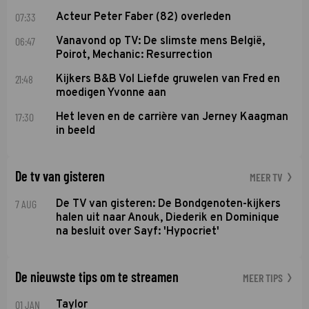
07:33
Acteur Peter Faber (82) overleden
06:47
Vanavond op TV: De slimste mens België,
Poirot, Mechanic: Resurrection
21:48
Kijkers B&B Vol Liefde gruwelen van Fred en
moedigen Yvonne aan
17:30
Het leven en de carrière van Jerney Kaagman
in beeld
De tv van gisteren
MEER TV
7 AUG
De TV van gisteren: De Bondgenoten-kijkers
halen uit naar Anouk, Diederik en Dominique
na besluit over Sayf: 'Hypocriet'
De nieuwste tips om te streamen
MEER TIPS
01 JAN
Taylor