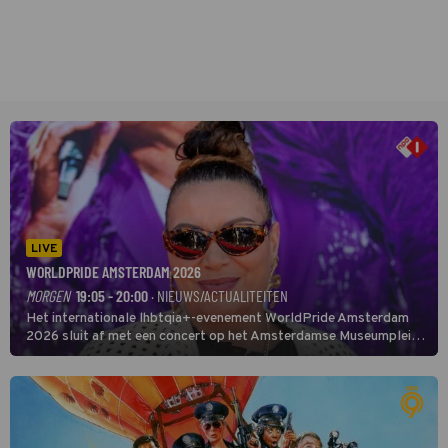
LIVE
WORLDPRIDE AMSTERDAM 2026
MORGEN
19:05 - 20:00
· NIEUWS/ACTUALITEITEN
Het internationale lhbtqia+-evenement WorldPride Amsterdam
2026 sluit af met een concert op het Amsterdamse Museumplein.
Anita Doth is een van de optredende artiesten. In de jaren 90
veroverde ze de wereld als zangeres van 2Unlimited.