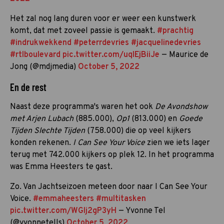
Het zal nog lang duren voor er weer een kunstwerk
komt, dat met zoveel passie is gemaakt.
#prachtig
#indrukwekkend
#peterrdevries
#jacquelinedevries
#rtlboulevard
pic.twitter.com/uqIEjBiiJe
— Maurice de
Jong (@mdjmedia)
October 5, 2022
En de rest
Naast deze programma's waren het ook
De Avondshow
met Arjen Lubach
(885.000),
Op1
(813.000) en
Goede
Tijden Slechte Tijden
(758.000) die op veel kijkers
konden rekenen.
I Can See Your Voice
zien we iets lager
terug met 742.000 kijkers op plek 12. In het programma
was Emma Heesters te gast.
Zo. Van Jachtseizoen meteen door naar I Can See Your
Voice.
#emmaheesters
#multitasken
pic.twitter.com/WGlj2gP3yH
— Yvonne Tel
(@yvonnetells)
October 5, 2022