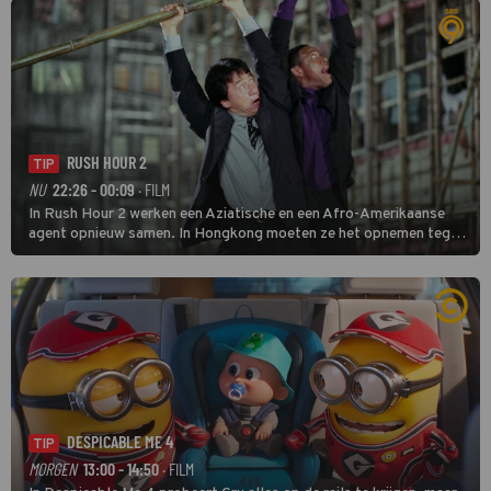
RUSH HOUR 2
TIP
NU
22:26 - 00:09
· FILM
In Rush Hour 2 werken een Aziatische en een Afro-Amerikaanse
agent opnieuw samen. In Hongkong moeten ze het opnemen tegen
een bende die met vals geld handelt.
DESPICABLE ME 4
TIP
MORGEN
13:00 - 14:50
· FILM