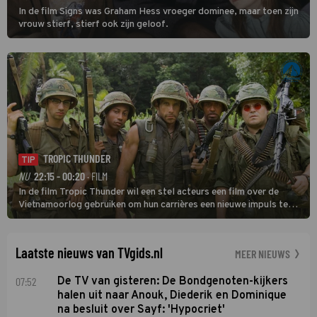
In de film Signs was Graham Hess vroeger dominee, maar toen zijn
vrouw stierf, stierf ook zijn geloof.
TROPIC THUNDER
TIP
NU
22:15 - 00:20
· FILM
In de film Tropic Thunder wil een stel acteurs een film over de
Vietnamoorlog gebruiken om hun carrières een nieuwe impuls te
geven, maar tijdens de opnamen in het zuiden van Vietnam komen
ze in een oorlog tussen twee drugsbendes terecht.
Laatste nieuws van TVgids.nl
MEER NIEUWS
07:52
De TV van gisteren: De Bondgenoten-kijkers
halen uit naar Anouk, Diederik en Dominique
na besluit over Sayf: 'Hypocriet'