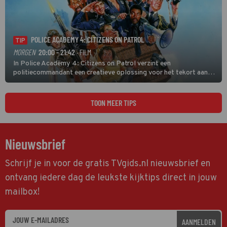
POLICE ACADEMY 4: CITIZENS ON PATROL
TIP
MORGEN
20:00 - 21:42
· FILM
In Police Academy 4: Citizens on Patrol verzint een
politiecommandant een creatieve oplossing voor het tekort aan
agenten.
TOON MEER TIPS
Nieuwsbrief
Schrijf je in voor de gratis TVgids.nl nieuwsbrief en
ontvang iedere dag de leukste kijktips direct in jouw
mailbox!
AANMELDEN