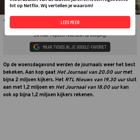
hit op Netflix. Wij vertellen je waarom!
Loes Luca als Ingrid Bouwhuis in de serie Oogappels.
LEES MEER
Zie meer TVgids.nl resultaten op Google
MAAK TVGIDS.NL JE GOOGLE-FAVORIET
Op de woensdagavond werden de journaals weer het best
bekeken. Aan kop gaat
Het Journaal van 20.00 uur
met
bijna 2 miljoen kijkers. Het
RTL Nieuws van 19.30 uur
sluit
aan met 1,2 miljoen en
Het Journaal van 18.00 uur
kan
ook op bijna 1,2 miljoen kijkers rekenen.