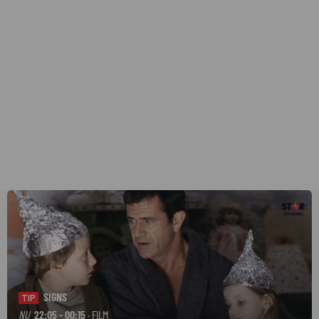
SIGNS
TIP
NU
22:05 - 00:15
· FILM