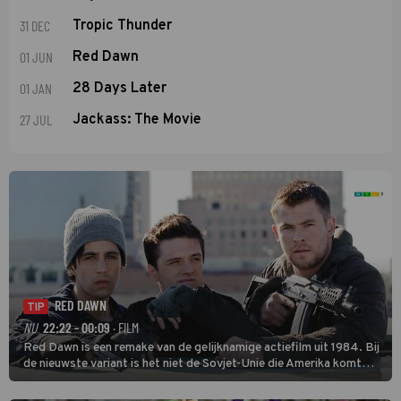
31 DEC
Tropic Thunder
01 JUN
Red Dawn
01 JAN
28 Days Later
27 JUL
Jackass: The Movie
RED DAWN
TIP
NU
22:22 - 00:09
· FILM
Red Dawn is een remake van de gelijknamige actiefilm uit 1984. Bij
de nieuwste variant is het niet de Sovjet-Unie die Amerika komt
binnenvallen, maar zijn Rusland en Noord-Korea de vijanden.