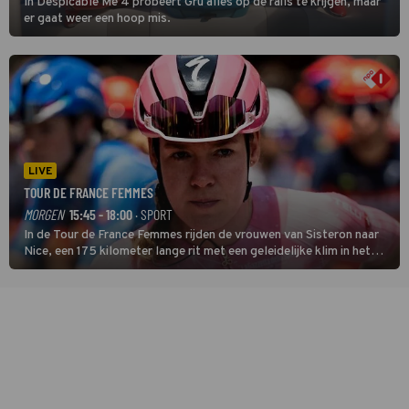
In Despicable Me 4 probeert Gru alles op de rails te krijgen, maar
er gaat weer een hoop mis.
LIVE
TOUR DE FRANCE FEMMES
MORGEN
15:45 - 18:00
· SPORT
In de Tour de France Femmes rijden de vrouwen van Sisteron naar
Nice, een 175 kilometer lange rit met een geleidelijke klim in het
midden. Dat is mogelijk niet de zwaarste hindernis, dat is de
temperatuur. Het kan in Nice namelijk bloedheet worden.