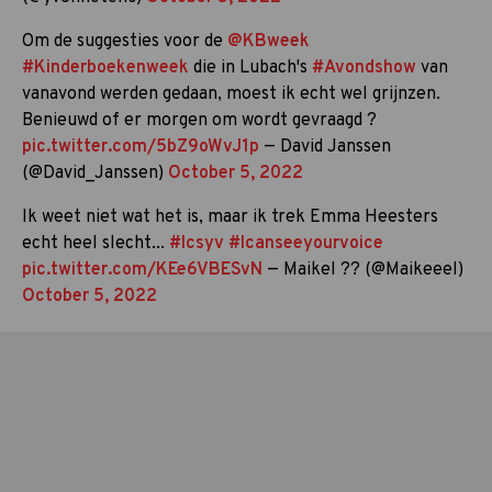
Om de suggesties voor de
@KBweek
#Kinderboekenweek
die in Lubach's
#Avondshow
van
vanavond werden gedaan, moest ik echt wel grijnzen.
Benieuwd of er morgen om wordt gevraagd ?
pic.twitter.com/5bZ9oWvJ1p
— David Janssen
(@David_Janssen)
October 5, 2022
Ik weet niet wat het is, maar ik trek Emma Heesters
echt heel slecht...
#Icsyv
#Icanseeyourvoice
pic.twitter.com/KEe6VBESvN
— Maikel ?? (@Maikeeel)
October 5, 2022