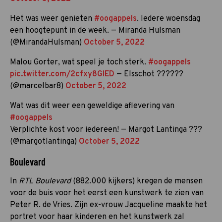
Het was weer genieten
#oogappels
. Iedere woensdag
een hoogtepunt in de week. — Miranda Hulsman
(@MirandaHulsman)
October 5, 2022
Malou Gorter, wat speel je toch sterk.
#oogappels
pic.twitter.com/2cfxy8GlED
— Elsschot ??????
(@marcelbar8)
October 5, 2022
Wat was dit weer een geweldige aflevering van
#oogappels
Verplichte kost voor iedereen! — Margot Lantinga ???
(@margotlantinga)
October 5, 2022
Boulevard
In
RTL Boulevard
(882.000 kijkers) kregen de mensen
voor de buis voor het eerst een kunstwerk te zien van
Peter R. de Vries. Zijn ex-vrouw Jacqueline maakte het
portret voor haar kinderen en het kunstwerk zal