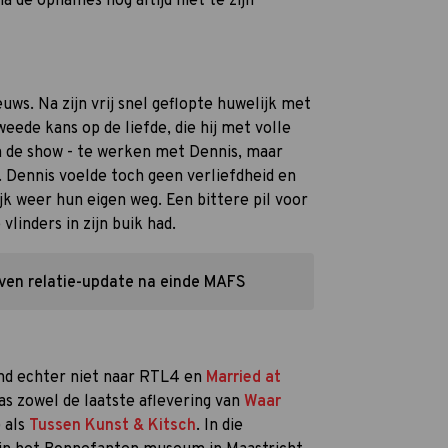
 de opnames nog altijd niet te zijn
ws. Na zijn vrij snel geflopte huwelijk met
eede kans op de liefde, die hij met volle
in de show - te werken met Dennis, maar
. Dennis voelde toch geen verliefdheid en
k weer hun eigen weg. Een bittere pil voor
vlinders in zijn buik had.
ven relatie-update na einde MAFS
nd echter niet naar RTL4 en
Married at
as zowel de laatste aflevering van
Waar
 als
Tussen Kunst & Kitsch
. In die