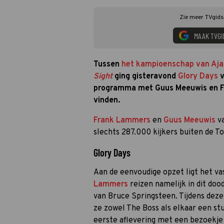
Zie meer TVgids.
MAAK TVGI
Tussen
het kampioenschap van Aja
Sight
ging gisteravond
Glory Days
v
programma met Guus Meeuwis en Fr
vinden.
Frank Lammers
en
Guus Meeuwis
va
slechts 287.000 kijkers buiten de T
Glory Days
Aan de eenvoudige opzet ligt het va
Lammers
reizen namelijk in dit d
van Bruce Springsteen. Tijdens deze 
ze zowel The Boss als elkaar een st
eerste aflevering met een bezoekje 