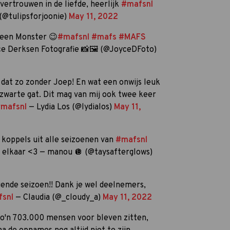
ertrouwen in de liefde, heerlijk
#mafsnl
(@tulipsforjoonie)
May 11, 2022
 een Monster 😉
#mafsnl
#mafs
#MAFS
e Derksen Fotografie 📸🖼️ (@JoyceDFoto)
s dat zo zonder Joep! En wat een onwijs leuk
zwarte gat. Dit mag van mij ook twee keer
mafsnl
— Lydia Los (@lydialos)
May 11,
e koppels uit alle seizoenen van
#mafsnl
r elkaar <3 — manou 🪩 (@taysafterglows)
gende seizoen!! Dank je wel deelnemers,
snl
— Claudia (@_cloudy_a)
May 11, 2022
zo'n 703.000 mensen voor bleven zitten,