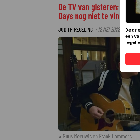
De TV van gisteren: Kijke
Days nog niet te vinden
JUDITH REGELING
12 MEI 2022 07:56
L
·
·
De dri
een va
regelre
Guus Meeuwis en Frank Lammers