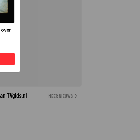
 over
an TVgids.nl
MEER NIEUWS