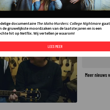
rs weten Frank Lammers' Glory
AATSTE UPDATE:
13-05-22 08:51
edelige documentaire
The Idaho Murders: College Nightmare
gaat
n de gruwelijkste moordzaken van de laatste jaren en is een
chte hit op Netflix. Wij vertellen je waarom!
©
LEES MEER
Meer nieuws v