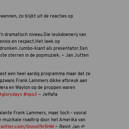
ennen, zo blijkt uit de reacties op
‘n dramatisch niveau.Die leukdoenerij van
nnis en respect.Het leek op
 dronken Jumbo-klant als presentator.Een
otste sterren in de popmuziek. — Jan Jutten
est een heel aardig programma maar dat ze
apzwans Frank Lammers dikke afbreuk aan
Vera en Waylon op de proppen waren
#glorydays
#npo3
— Jeffafa
alante Frank Lammers, maar toch - vooral
e muzikale roadtrip door het Amerika van
.twitter.com/0nno09r5HM
— Reint Jan 🌱