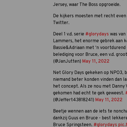
Jersey, waar The Boss opgroeide.
De kijkers moesten met recht even w
Twitter.
Deel 1 v.d. serie
#glorydays
was van 
Lammers, het enorme gebrek aan ke
Bassie&Adriaan met ‘n voortdurend
belediging voor Bruce, een v.d. gro
(@JanJutten)
May 11, 2022
Net Glory Days gekeken op NPO3, b
niemand beter konden vinden dan l
het concept. Als ze nou met Danny 
gekomen had echt te gek geweest.
(@Jeffert43818241)
May 11, 2022
Beetje wennen aan de iets te nonch
dankzij Guus en Bruce - best lekker
Bruce Springsteen.
#glorydays
pic