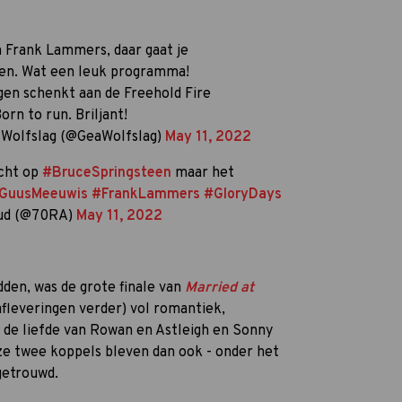
 Frank Lammers, daar gaat je
men. Wat een leuk programma!
en schenkt aan de Freehold Fire
rn to run. Briljant!
Wolfslag (@GeaWolfslag)
May 11, 2022
acht op
#BruceSpringsteen
maar het
GuusMeeuwis
#FrankLammers
#GloryDays
ud (@70RA)
May 11, 2022
dden, was de grote finale van
Married at
afleveringen verder) vol romantiek,
 de liefde van Rowan en Astleigh en Sonny
ze twee koppels bleven dan ook - onder het
 getrouwd.