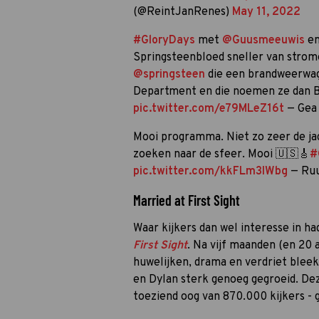
(@ReintJanRenes)
May 11, 2022
#GloryDays
met
@Guusmeeuwis
en
Springsteenbloed sneller van stro
@springsteen
die een brandweerwag
Department en die noemen ze dan Bo
pic.twitter.com/e79MLeZ16t
— Gea 
Mooi programma. Niet zo zeer de j
zoeken naar de sfeer. Mooi 🇺🇸🎸
#
pic.twitter.com/kkFLm3IWbg
— Ru
Married at First Sight
Waar kijkers dan wel interesse in ha
First Sight
. Na vijf maanden (en 20 
huwelijken, drama en verdriet bleek
en Dylan sterk genoeg gegroeid. De
toeziend oog van 870.000 kijkers -