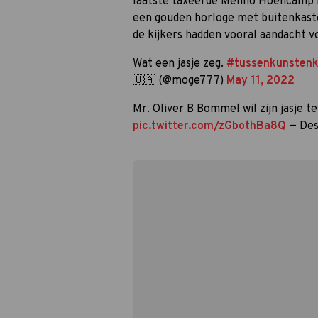
laatste taxeerde Menno Hoencamp 
een gouden horloge met buitenkaste
de kijkers hadden vooral aandacht vo
Wat een jasje zeg.
#tussenkunstenk
🇺🇦 (@moge777)
May 11, 2022
Mr. Oliver B Bommel wil zijn jasje t
pic.twitter.com/zGbothBa8Q
— Des