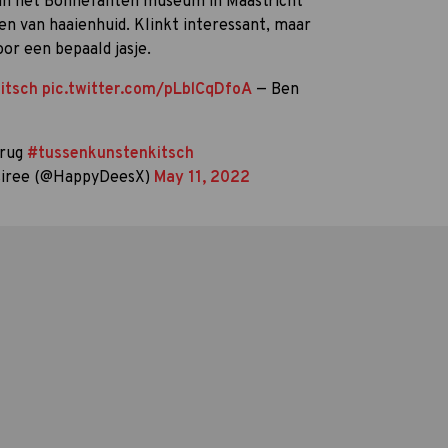
in het Bonnefanten museum in Maastricht
n van haaienhuid. Klinkt interessant, maar
or een bepaald jasje.
itsch
pic.twitter.com/pLblCqDfoA
— Ben
erug
#tussenkunstenkitsch
iree (@HappyDeesX)
May 11, 2022