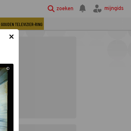
mijngids
zoeken
GOUDEN TELEVIZIER-RING
×
©