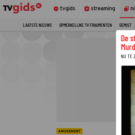
tvgids
streaming
n
LAATSTE NIEUWS
OPMERKELIJKE TV FRAGMENTEN
GEMIST
De s
Murd
NU TE 
AMUSEMENT