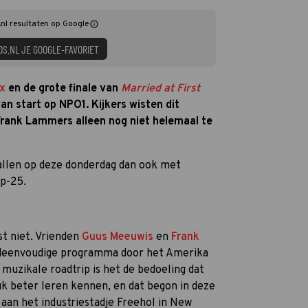
nl resultaten op Google
DS.NL JE GOOGLE-FAVORIET
x
en de grote finale van
Married at First
an start op NPO1. Kijkers wisten dit
ank Lammers alleen nog niet helemaal te
llen op deze donderdag dan ook met
op-25.
st niet. Vrienden
Guus Meeuwis
en
Frank
oodeenvoudige programma door het Amerika
muzikale roadtrip is het de bedoeling dat
uk beter leren kennen, en dat begon in deze
aan het industriestadje Freehol in New