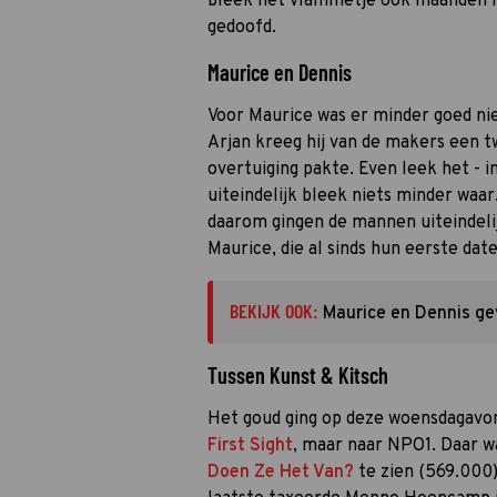
bleek het vlammetje ook maanden na
gedoofd.
Maurice en Dennis
Voor Maurice was er minder goed nieu
Arjan kreeg hij van de makers een tw
overtuiging pakte. Even leek het - 
uiteindelijk bleek niets minder waar
daarom gingen de mannen uiteindelij
Maurice, die al sinds hun eerste date 
BEKIJK OOK:
Maurice en Dennis ge
Tussen Kunst & Kitsch
Het goud ging op deze woensdagavo
First Sight
, maar naar NPO1. Daar w
Doen Ze Het Van?
te zien (569.000)