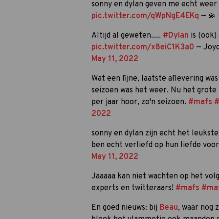
sonny en dylan geven me echt weer v
pic.twitter.com/qWpNgE4EKq
— 💫 
Altijd al geweten.....
#Dylan
is (ook)
pic.twitter.com/x8eiC1K3a0
— Joyc
May 11, 2022
Wat een fijne, laatste aflevering wa
seizoen was het weer. Nu het grote 
per jaar hoor, zo'n seizoen.
#mafs
#
2022
sonny en dylan zijn echt het leukst
ben echt verliefd op hun liefde voo
May 11, 2022
Jaaaaa kan niet wachten op het vol
experts en twitteraars!
#mafs
#maf
En goed nieuws: bij
Beau
, waar nog 