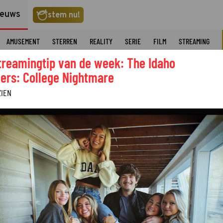
ieuws
stem nu!
AMUSEMENT
STERREN
REALITY
SERIE
FILM
STREAMING
treamingtip van de week: The Idaho
ers: College Nightmare
ZIEN