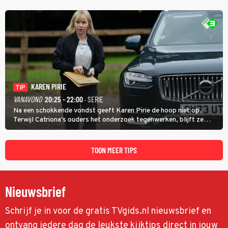
jaar waarin ze allebei eindtwintigers waren.
KAREN PIRIE
TIP
VANAVOND
20:25 - 22:00
· SERIE
Na een schokkende vondst geeft Karen Pirie de hoop niet op.
Terwijl Catriona's ouders het onderzoek tegenwerken, blijft ze
speuren naar Adam. In deze slotaflevering van Karen Pirie leidt het
spoor via Frankrijk en Italië naar Malta.
TOON MEER TIPS
Nieuwsbrief
Schrijf je in voor de gratis TVgids.nl nieuwsbrief en
ontvang iedere dag de leukste kijktips direct in jouw