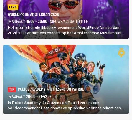
LIVE
WORLDPRIDE AMSTERDAM 2026
VANAVOND
19:05 - 20:00
· NIEUWS/ACTUALITEITEN
Het internationale lhbtqia+-evenement WorldPride Amsterdam
2026 sluit af met een concert op het Amsterdamse Museumplein.
Anita Doth is een van de optredende artiesten. In de jaren 90
veroverde ze de wereld als zangeres van 2Unlimited.
POLICE ACADEMY 4: CITIZENS ON PATROL
TIP
VANAVOND
20:00 - 21:42
· FILM
In Police Academy 4: Citizens on Patrol verzint een
politiecommandant een creatieve oplossing voor het tekort aan
agenten.