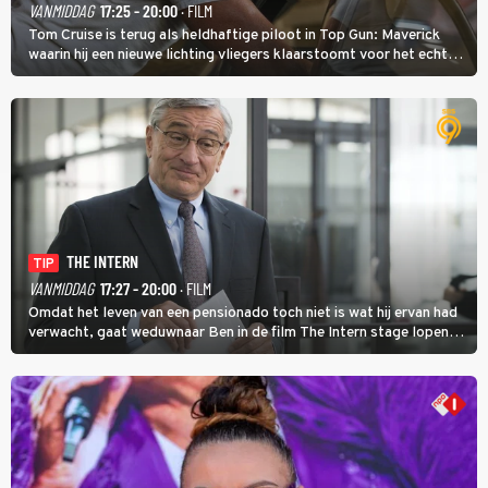
VANMIDDAG
17:25 - 20:00
· FILM
Tom Cruise is terug als heldhaftige piloot in Top Gun: Maverick
waarin hij een nieuwe lichting vliegers klaarstoomt voor het echte
werk.
THE INTERN
TIP
VANMIDDAG
17:27 - 20:00
· FILM
Omdat het leven van een pensionado toch niet is wat hij ervan had
verwacht, gaat weduwnaar Ben in de film The Intern stage lopen
bij de hippe webwinkel van Jules, wat een gouden zet blijkt te zijn.