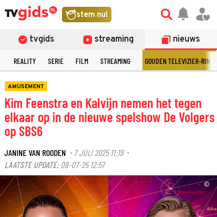
stem nu!
tvgids
streaming
nieuws
N
REALITY
SERIE
FILM
STREAMING
GOUDEN TELEVIZIER-RING
AMUSEMENT
Kim Feenstra en Kalvijn nemen het tegen
elkaar op in de nieuwe spelshow De Volgers
op SBS6
JANINE VAN ROODEN
7 JULI 2025 11:19
·
·
LAATSTE UPDATE:
08-07-25 12:57
©