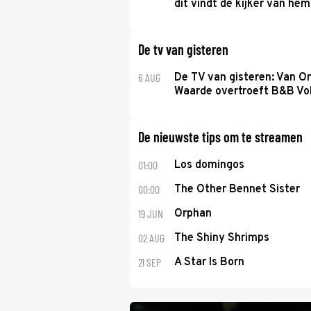
dit vindt de kijker van hem
De tv van gisteren
6 AUG
De TV van gisteren: Van O
Waarde overtroeft B&B Vol
De nieuwste tips om te streamen
01:00
Los domingos
00:00
The Other Bennet Sister
19 JUN
Orphan
02 AUG
The Shiny Shrimps
21 SEP
A Star Is Born