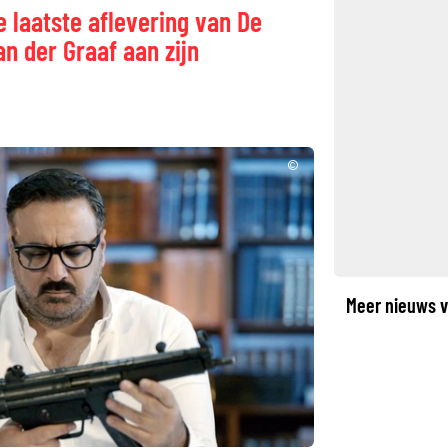
e laatste aflevering van De
n der Graaf aan zijn
©
Meer nieuws v