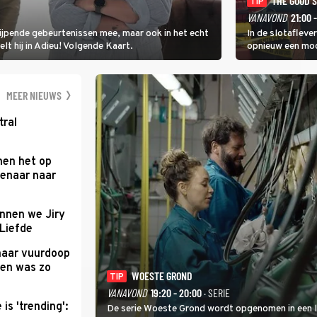
THE GOOD 
TIP
VANAVOND
21:00 
rijpende gebeurtenissen mee, maar ook in het echt
In de slotafleve
elt hij in Adieu! Volgende Kaart.
opnieuw een moo
waarbij dit keer
kapitein Marlowe 
MEER NIEUWS
tral
men het op
enaar naar
nnen we Jiry
 Liefde
haar vuurdoop
reen was zo
WOESTE GROND
TIP
VANAVOND
19:20 - 20:00
· SERIE
is 'trending':
De serie Woeste Grond wordt opgenomen in een l