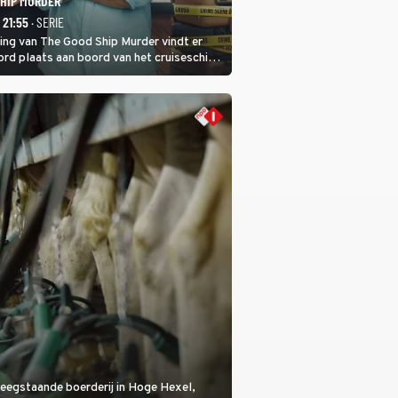
SHIP MURDER
- 21:55
· SERIE
ring van The Good Ship Murder vindt er
rd plaats aan boord van het cruiseschip,
 een bemanningslid het slachtoffer is en
de dader lijkt te zijn.
eegstaande boerderij in Hoge Hexel,