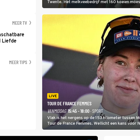
Twente. Het melkveebedrijf met 160 koeien moest 
2000-gebied ligt. In de serie heerst er een gevaar
MEER TV
nschatbare
 Liefde
MEER TIPS
LIVE
TOUR DE FRANCE FEMMES
VANMIDDAG
15:45 - 18:00
· SPORT
Vlak is het nergens op de 153 kilometer tussen 
Tour de France Femmes. Wellicht een kans voor Nie
won.