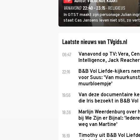
ADIEU! VOLGENDE KAART
TIP
VANAVOND
22:40 - 23:15
· RELIGIEUS
In GTST maakt zijn personage Julian ing
staat Cas Jansens leven niet stil, zo vert
Laatste nieuws van TVgids.nl
06:47
Vanavond op TV: Vera, Cen
Intelligence, Jack Reacher
22:16
B&B Vol Liefde-kijkers ne
voor Suus: 'Van muurkunst
muurbloempje'
19:56
Van deze documentaire ke
die Iris bezoekt in B&B Vol
18:36
Marlijn Weerdenburg over 
bij We Zijn er Bijna!: 'Iede
weg van Martine'
16:19
Timothy uit B&B Vol Liefde 