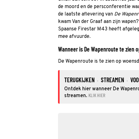
de moord en de persconferentie waa
de laatste aflevering van
De Wapenr
kwam Van der Graaf aan zijn wapen? 
Spaanse Firestar M43 heeft afgeleg
mee afvuurde.
Wanneer is De Wapenroute te zien o
De Wapenroute is te zien op woen
TERUGKIJKEN
STREAMEN
VOO
·
·
Ontdek hier wanneer De Wapenrou
KLIK HIER
streamen.