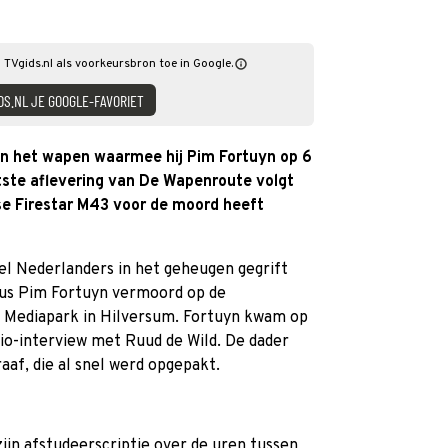
 TVgids.nl als voorkeursbron toe in Google.
DS.NL JE GOOGLE-FAVORIET
n het wapen waarmee hij Pim Fortuyn op 6
ste aflevering van De Wapenroute volgt
se Firestar M43 voor de moord heeft
eel Nederlanders in het geheugen gegrift
cus Pim Fortuyn vermoord op de
t Mediapark in Hilversum. Fortuyn kwam op
io-interview met Ruud de Wild. De dader
raaf, die al snel werd opgepakt.
zijn afstudeerscriptie over de uren tussen