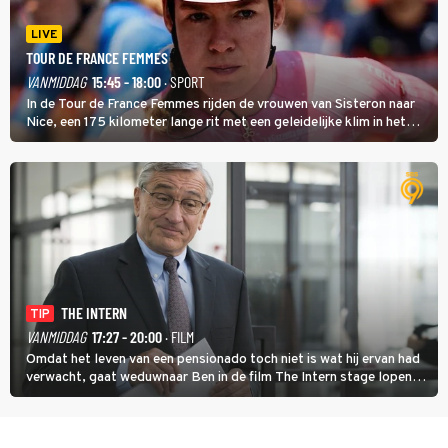
LIVE
TOUR DE FRANCE FEMMES
VANMIDDAG
15:45 - 18:00
· SPORT
In de Tour de France Femmes rijden de vrouwen van Sisteron naar
Nice, een 175 kilometer lange rit met een geleidelijke klim in het
midden. Dat is mogelijk niet de zwaarste hindernis, dat is de
temperatuur. Het kan in Nice namelijk bloedheet worden.
THE INTERN
TIP
VANMIDDAG
17:27 - 20:00
· FILM
Omdat het leven van een pensionado toch niet is wat hij ervan had
verwacht, gaat weduwnaar Ben in de film The Intern stage lopen
bij de hippe webwinkel van Jules, wat een gouden zet blijkt te zijn.