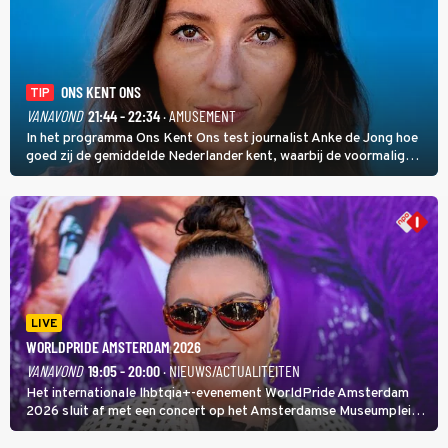
ONS KENT ONS
TIP
VANAVOND
21:44 - 22:34
· AMUSEMENT
In het programma Ons Kent Ons test journalist Anke de Jong hoe
goed zij de gemiddelde Nederlander kent, waarbij de voormalig
hoofdredacteur van modebladen Glamour en Elle het samen met
rapper Keizer opneemt tegen Edson da Graça en Marc-Marie
Huijbregts.
LIVE
WORLDPRIDE AMSTERDAM 2026
VANAVOND
19:05 - 20:00
· NIEUWS/ACTUALITEITEN
Het internationale lhbtqia+-evenement WorldPride Amsterdam
2026 sluit af met een concert op het Amsterdamse Museumplein.
Anita Doth is een van de optredende artiesten. In de jaren 90
veroverde ze de wereld als zangeres van 2Unlimited.