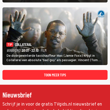
verloopt in Black Hawk down dramatisch.
COLLATERAL
TIP
VANAVOND
20:01 - 22:10
· FILM
De doorgewinterde taxichauffeur Max (Jamie Foxx) krijgt in
Collateral een absolute ‘bad guy’ als passagier. Vincent (Tom
Cruise) heeft hem nodig om hem de stad door te loodsen om een
wel heel lugubere reden.
TOON MEER TIPS
Nieuwsbrief
Schrijf je in voor de gratis TVgids.nl nieuwsbrief en