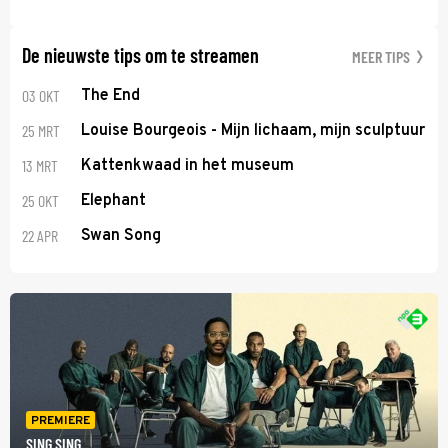
De nieuwste tips om te streamen
MEER TIPS
03 OKT
The End
25 MRT
Louise Bourgeois - Mijn lichaam, mijn sculptuur
13 MRT
Kattenkwaad in het museum
25 OKT
Elephant
22 APR
Swan Song
PREMIERE
SING SING