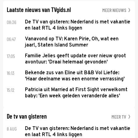
Laatste nieuws van TVgids.nl
MEER NIEUWS
08:36
De TV van gisteren: Nederland is met vakantie
en laat RTL 4 links liggen
06:47
Vanavond op TV: Karen Pirie, Oh, wat een
jaar!, Staten Island Summer
17:05
Familie Jelies geeft update over nieuw groot
avontuur: 'Draai helemaal gevonden'
16:13
Bekende zus van Eline uit B&B Vol Liefde:
'Haar deelname was een enorme verrassing'
15:12
Patricia uit Married at First Sight verwelkomt
baby: 'Een week geleden veranderde alles'
De tv van gisteren
MEER TV
8 AUG
De TV van gisteren: Nederland is met vakantie
en laat RTL 4 links liggen