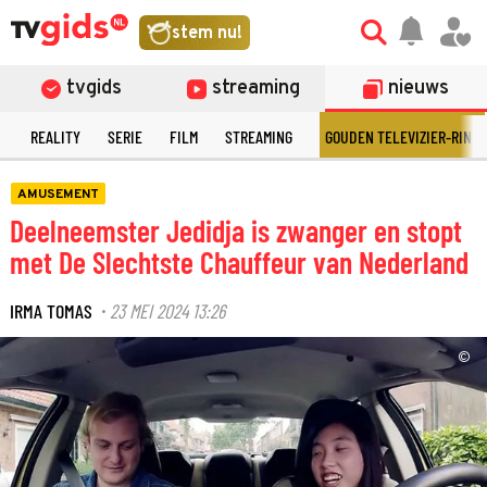
stem nu!
tvgids
streaming
nieuws
N
REALITY
SERIE
FILM
STREAMING
GOUDEN TELEVIZIER-RING
AMUSEMENT
Deelneemster Jedidja is zwanger en stopt
met De Slechtste Chauffeur van Nederland
IRMA TOMAS
23 MEI 2024 13:26
·
©