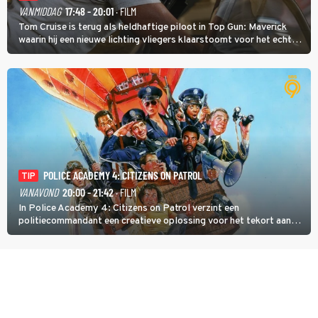
VANMIDDAG
17:48 - 20:01
· FILM
Tom Cruise is terug als heldhaftige piloot in Top Gun: Maverick
waarin hij een nieuwe lichting vliegers klaarstoomt voor het echte
werk.
POLICE ACADEMY 4: CITIZENS ON PATROL
TIP
VANAVOND
20:00 - 21:42
· FILM
In Police Academy 4: Citizens on Patrol verzint een
politiecommandant een creatieve oplossing voor het tekort aan
agenten.