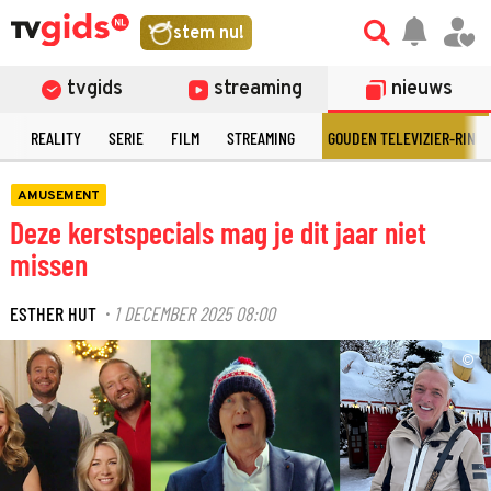
stem nu!
tvgids
streaming
nieuws
N
REALITY
SERIE
FILM
STREAMING
GOUDEN TELEVIZIER-RING
AMUSEMENT
Deze kerstspecials mag je dit jaar niet
missen
ESTHER HUT
1 DECEMBER 2025 08:00
·
©