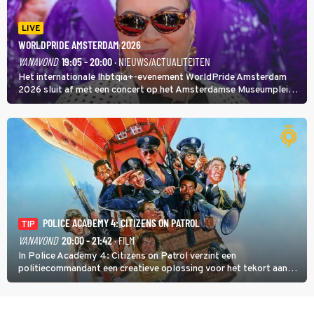
LIVE
WORLDPRIDE AMSTERDAM 2026
VANAVOND
19:05 - 20:00
· NIEUWS/ACTUALITEITEN
Het internationale lhbtqia+-evenement WorldPride Amsterdam
2026 sluit af met een concert op het Amsterdamse Museumplein.
Anita Doth is een van de optredende artiesten. In de jaren 90
veroverde ze de wereld als zangeres van 2Unlimited.
POLICE ACADEMY 4: CITIZENS ON PATROL
TIP
VANAVOND
20:00 - 21:42
· FILM
In Police Academy 4: Citizens on Patrol verzint een
politiecommandant een creatieve oplossing voor het tekort aan
agenten.