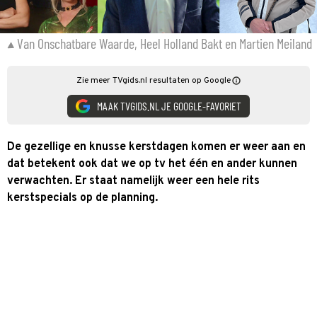
Van Onschatbare Waarde, Heel Holland Bakt en Martien Meiland
Zie meer TVgids.nl resultaten op Google
MAAK TVGIDS.NL JE GOOGLE-FAVORIET
De gezellige en knusse kerstdagen komen er weer aan en
dat betekent ook dat we op tv het één en ander kunnen
verwachten. Er staat namelijk weer een hele rits
kerstspecials op de planning.