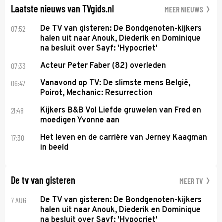
Laatste nieuws van TVgids.nl
MEER NIEUWS
07:52
De TV van gisteren: De Bondgenoten-kijkers
halen uit naar Anouk, Diederik en Dominique
na besluit over Sayf: 'Hypocriet'
07:33
Acteur Peter Faber (82) overleden
06:47
Vanavond op TV: De slimste mens België,
Poirot, Mechanic: Resurrection
21:48
Kijkers B&B Vol Liefde gruwelen van Fred en
moedigen Yvonne aan
17:30
Het leven en de carrière van Jerney Kaagman
in beeld
De tv van gisteren
MEER TV
7 AUG
De TV van gisteren: De Bondgenoten-kijkers
halen uit naar Anouk, Diederik en Dominique
na besluit over Sayf: 'Hypocriet'