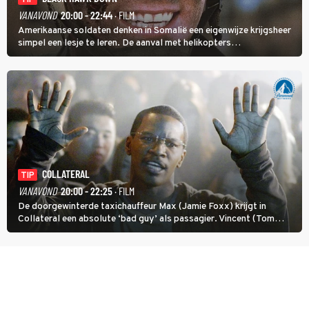
VANAVOND
20:00 - 22:44
· FILM
Amerikaanse soldaten denken in Somalië een eigenwijze krijgsheer
simpel een lesje te leren. De aanval met helikopters
verloopt in Black Hawk down dramatisch.
COLLATERAL
TIP
VANAVOND
20:00 - 22:25
· FILM
De doorgewinterde taxichauffeur Max (Jamie Foxx) krijgt in
Collateral een absolute ‘bad guy’ als passagier. Vincent (Tom
Cruise) heeft hem nodig om hem de stad door te loodsen om een
wel heel lugubere reden.