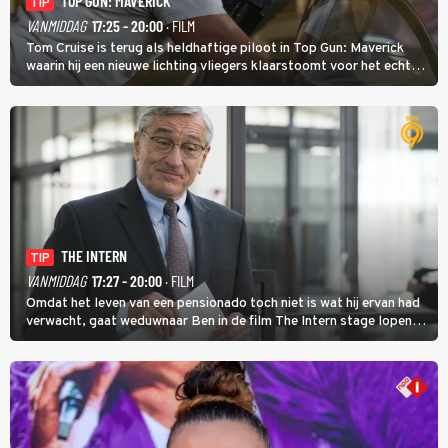
TOP GUN: MAVERICK
TIP
VANMIDDAG
17:25 - 20:00
· FILM
Tom Cruise is terug als heldhaftige piloot in Top Gun: Maverick
waarin hij een nieuwe lichting vliegers klaarstoomt voor het echte
werk.
THE INTERN
TIP
VANMIDDAG
17:27 - 20:00
· FILM
Omdat het leven van een pensionado toch niet is wat hij ervan had
verwacht, gaat weduwnaar Ben in de film The Intern stage lopen
bij de hippe webwinkel van Jules, wat een gouden zet blijkt te zijn.