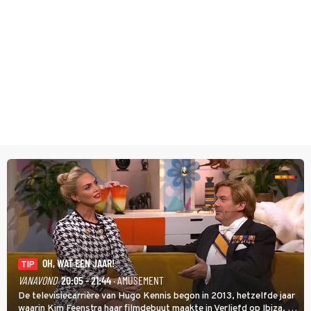
OH, WAT EEN JAAR!
TIP
VANAVOND
20:05 - 21:44
· AMUSEMENT
De televisiecarrière van Hugo Kennis begon in 2013, hetzelfde jaar
waarin Kim Feenstra haar filmdebuut maakte in Verliefd op Ibiza. In