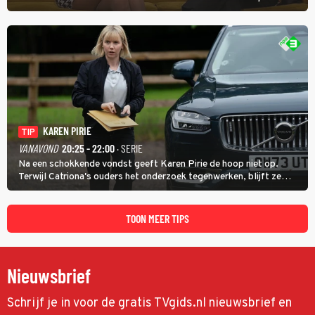
Oh, Wat een Jaar! wordt duidelijk wat ze nog meer weten van het
jaar waarin ze allebei eindtwintigers waren.
KAREN PIRIE
TIP
VANAVOND
20:25 - 22:00
· SERIE
Na een schokkende vondst geeft Karen Pirie de hoop niet op.
Terwijl Catriona's ouders het onderzoek tegenwerken, blijft ze
speuren naar Adam. In deze slotaflevering van Karen Pirie leidt het
spoor via Frankrijk en Italië naar Malta.
TOON MEER TIPS
Nieuwsbrief
Schrijf je in voor de gratis TVgids.nl nieuwsbrief en