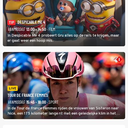
DESPICABLE ME 4
TIP
VANMIDDAG
13:00 - 14:50
· FILM
In Despicable Me 4 probeert Gru alles op de rails te krijgen, maar
er gaat weer een hoop mis.
LIVE
TOUR DE FRANCE FEMMES
VANMIDDAG
15:45 - 18:00
· SPORT
In de Tour de France Femmes rijden de vrouwen van Sisteron naar
Nice, een 175 kilometer lange rit met een geleidelijke klim in het
midden. Dat is mogelijk niet de zwaarste hindernis, dat is de
temperatuur. Het kan in Nice namelijk bloedheet worden.