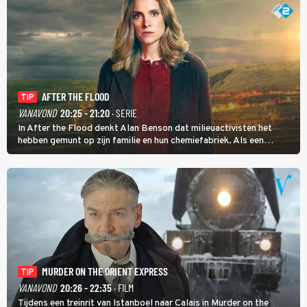
AFTER THE FLOOD
TIP
VANAVOND
20:25 - 21:20
· SERIE
In After the Flood denkt Alan Benson dat milieuactivisten het
hebben gemunt op zijn familie en hun chemiefabriek. Als een
brandende boodschap in het veen de boel op scherp zet, besluit
Jo Marshall de jonge Finn Allen aan de tand te voelen.
MURDER ON THE ORIENT EXPRESS
TIP
VANAVOND
20:26 - 22:35
· FILM
Tijdens een treinrit van Istanboel naar Calais in Murder on the