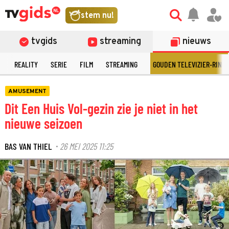
stem nu!
tvgids
streaming
nieuws
N
REALITY
SERIE
FILM
STREAMING
GOUDEN TELEVIZIER-RING
AMUSEMENT
Dit Een Huis Vol-gezin zie je niet in het
nieuwe seizoen
BAS VAN THIEL
26 MEI 2025 11:25
·
©