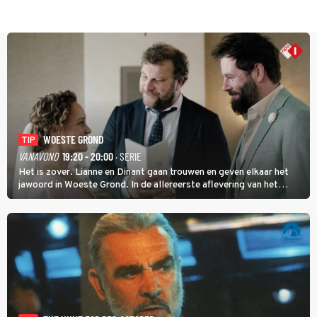
WOESTE GROND
TIP
VANAVOND
19:20 - 20:00
· SERIE
Het is zover. Lianne en Dinant gaan trouwen en geven elkaar het
jawoord in Woeste Grond. In de allereerste aflevering van het
eerste seizoen kwam Lianne vanuit de Randstad naar Twente. Daar
is ze inmiddels helemaal op haar plek.