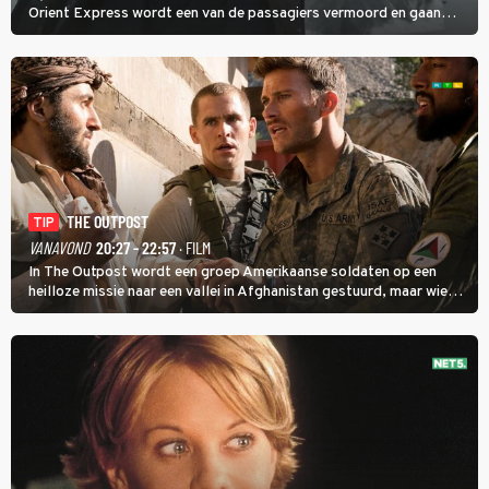
Orient Express wordt een van de passagiers vermoord en gaan
detective Hercule Poirot en zijn snor uitzoeken wie van de andere
treinreizigers de dader is.
THE OUTPOST
TIP
VANAVOND
20:27 - 22:57
· FILM
In The Outpost wordt een groep Amerikaanse soldaten op een
heilloze missie naar een vallei in Afghanistan gestuurd, maar wie
overleeft daar een aanval?