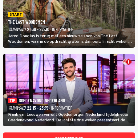
START
THE LAST WOODSMEN
VANAVOND
21:30 - 22:30
· INFORMATIEF
Jared Douglas is terug met een nieuw seizoen van The Last
Woodsmen, waarin de opdracht groter is dan ooit. In acht weken
tijd probeert hij een miljoen dollar bij elkaar te vergaren om de
toekomst van het houthakkersbedrijf te verzekeren.
GOEDENAVOND NEDERLAND
TIP
VANAVOND
22:15 - 23:15
· INFORMATIEF
Frank van Leeuwen verruilt Goedemorgen Nederland tijdelijk voor
Goedenavond Nederland. De laatste drie weken presenteert de
journalist en De Slimste Mens-winnaar deze avondtalkshow om en
om met Sam Hagens, die er al vanaf het begin bij is.