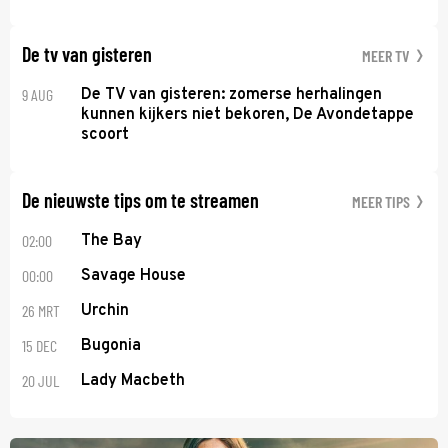
De tv van gisteren
MEER TV
9 AUG
De TV van gisteren: zomerse herhalingen
kunnen kijkers niet bekoren, De Avondetappe
scoort
De nieuwste tips om te streamen
MEER TIPS
02:00
The Bay
00:00
Savage House
26 MRT
Urchin
15 DEC
Bugonia
20 JUL
Lady Macbeth