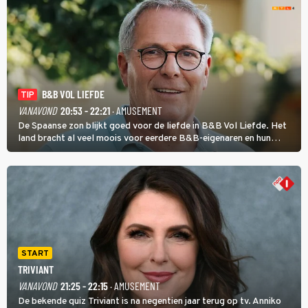
B&B VOL LIEFDE
TIP
VANAVOND
20:53 - 22:21
· AMUSEMENT
De Spaanse zon blijkt goed voor de liefde in B&B Vol Liefde. Het
land bracht al veel moois voor eerdere B&B-eigenaren en hun
partners. Ook Paul runt zijn gastenverblijf in Spanje. De 62-jarige
weduwnaar stuurt aan op een nieuw hoofdstuk.
START
TRIVIANT
VANAVOND
21:25 - 22:15
· AMUSEMENT
De bekende quiz Triviant is na negentien jaar terug op tv. Anniko