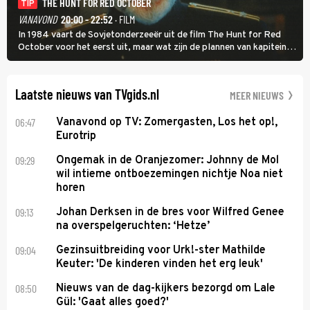
THE HUNT FOR RED OCTOBER
TIP
VANAVOND
20:00 - 22:52
· FILM
In 1984 vaart de Sovjetonderzeeër uit de film The Hunt for Red
October voor het eerst uit, maar wat zijn de plannen van kapitein
Marko Ramius?
Laatste nieuws van TVgids.nl
MEER NIEUWS
06:47
Vanavond op TV: Zomergasten, Los het op!,
Eurotrip
09:29
Ongemak in de Oranjezomer: Johnny de Mol
wil intieme ontboezemingen nichtje Noa niet
horen
09:13
Johan Derksen in de bres voor Wilfred Genee
na overspelgeruchten: ‘Hetze’
09:04
Gezinsuitbreiding voor Urk!-ster Mathilde
Keuter: 'De kinderen vinden het erg leuk'
08:50
Nieuws van de dag-kijkers bezorgd om Lale
Gül: 'Gaat alles goed?'