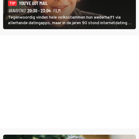
YOU'VE GOT MAIL
TIP
VANAVOND
20:30 - 23:04
· FILM
Tegenwoordig vinden hele volksstammen hun wederhelft via
allerhande datingapps, maar in de jaren 90 stond internetdating
nog in de kinderschoenen. In de film You've Got Mail zie je dat
terug.