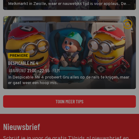
Melkmarkt in Zwolle, waar er nauwelijks tijd is voor applaus. De
grootste namen zijn André Hazes, Jannes, René Froger en
natuurlijk Rutger van Barneveld met zijn hit Zwoele Zomernachten.
PREMIERE
DESPICABLE ME 4
VANAVOND
21:00 - 22:55
· FILM
In Despicable Me 4 probeert Gru alles op de rails te krijgen, maar
er gaat weer een hoop mis.
TOON MEER TIPS
Nieuwsbrief
Schrijf je in voor de gratis TVgids.nl nieuwsbrief en