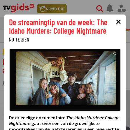
stem nu!
×
De streamingtip van de week: The
tvgids
streaming
nieuws
Idaho Murders: College Nightmare
N
REALITY
SERIE
FILM
STREAMING
GOUDEN TELEVIZIER-RING
NU TE ZIEN
AMUSEMENT
©
Dit is De Kwestie onderzoekt hoe reëel de
angst voor ex-tbs'ers is
REDACTIE TVGIDS.NL
28 OKTOBER 2024 15:15
·
©
De driedelige documentaire
The Idaho Murders: College
Nightmare
gaat over een van de gruwelijkste
moordzaken van de laatste jaren en is een regelrechte