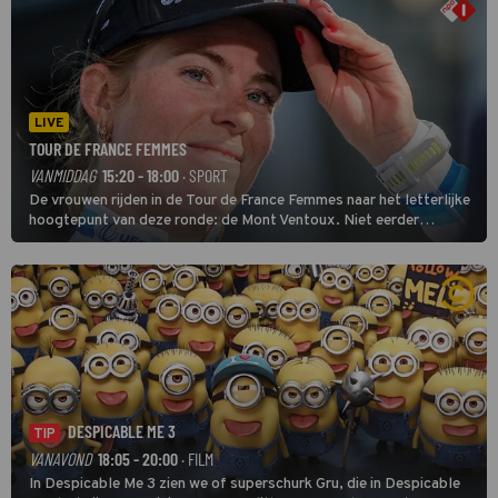
LIVE
TOUR DE FRANCE FEMMES
VANMIDDAG
15:20 - 18:00
· SPORT
De vrouwen rijden in de Tour de France Femmes naar het letterlijke
hoogtepunt van deze ronde: de Mont Ventoux. Niet eerder
finishten de vrouwen voor deze koers op deze kale col uit de
buitencategorie. De aanloop naar de slotklim is vlak.
DESPICABLE ME 3
TIP
VANAVOND
18:05 - 20:00
· FILM
In Despicable Me 3 zien we of superschurk Gru, die in Despicable