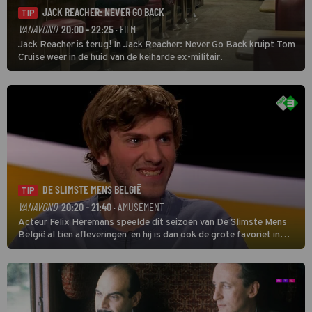
JACK REACHER: NEVER GO BACK
TIP
VANAVOND
20:00 - 22:25
· FILM
Jack Reacher is terug! In Jack Reacher: Never Go Back kruipt Tom
Cruise weer in de huid van de keiharde ex-militair.
DE SLIMSTE MENS BELGIË
TIP
VANAVOND
20:20 - 21:40
· AMUSEMENT
Acteur Felix Heremans speelde dit seizoen van De Slimste Mens
België al tien afleveringen en hij is dan ook de grote favoriet in
deze seizoensfinale. En er is Nederlandse inbreng, want komiek
Soundos El Ahmadi neemt plaats aan de jurytafel.