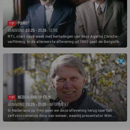
POIROT
TIP
VANAVOND
20:25 - 21:26
· SERIE
RTL start deze week met herhalingen van deze Agatha Christie-
verfilming. In de allereerste aflevering uit 1989 gaat de Belgische
speurder op zoek naar een vermiste kok. Poirot raakt al snel
verwikkeld in een moordzaak. (HH)
NEDERLAND OP FILM
TIP
VANAVOND
20:25 - 21:05
· INFORMATIEF
In Nederland op Film gaan we deze aflevering terug naar het
zelfvoorzienende dorp van weleer, waarbij presentator Wim
Daniëls de kijkers meeneemt op reis door de tijd aan de hand van
unieke amateurbeelden uit verschillende decennia. (HH)