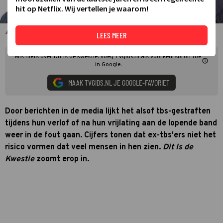
hit op Netflix. Wij vertellen je waarom!
Dit Is de Kwestie
LEES MEER
Mis niets over Dit is de kwestie. Voeg TVgids.nl als voorkeursbron toe
in Google.
MAAK TVGIDS.NL JE GOOGLE-FAVORIET
Door berichten in de media lijkt het alsof tbs-gestraften
tijdens hun verlof of na hun vrijlating aan de lopende band
weer in de fout gaan. Cijfers tonen dat ex-tbs'ers niet het
risico vormen dat veel mensen in hen zien.
Dit Is de
Kwestie
zoomt erop in.