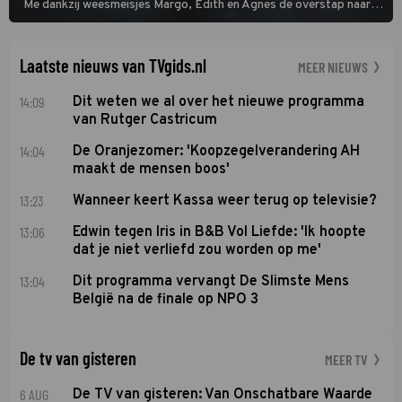
Me dankzij weesmeisjes Margo, Edith en Agnes de overstap naar
het rechte pad maakte, ook op dat pad weet te blijven.
Laatste nieuws van TVgids.nl
MEER NIEUWS
14:09
Dit weten we al over het nieuwe programma
van Rutger Castricum
14:04
De Oranjezomer: 'Koopzegelverandering AH
maakt de mensen boos'
13:23
Wanneer keert Kassa weer terug op televisie?
13:06
Edwin tegen Iris in B&B Vol Liefde: 'Ik hoopte
dat je niet verliefd zou worden op me'
13:04
Dit programma vervangt De Slimste Mens
België na de finale op NPO 3
De tv van gisteren
MEER TV
6 AUG
De TV van gisteren: Van Onschatbare Waarde