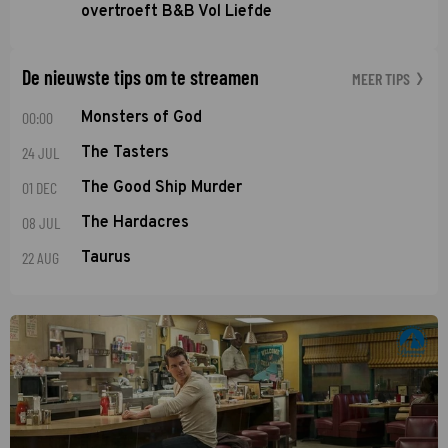
overtroeft B&B Vol Liefde
De nieuwste tips om te streamen
MEER TIPS
00:00
Monsters of God
24 JUL
The Tasters
01 DEC
The Good Ship Murder
08 JUL
The Hardacres
22 AUG
Taurus