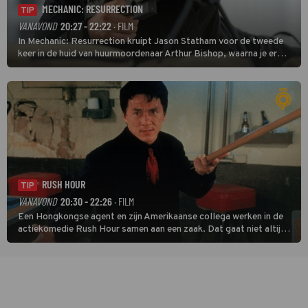
MECHANIC: RESURRECTION
TIP
VANAVOND
20:27 - 22:22
· FILM
In Mechanic: Resurrection kruipt Jason Statham voor de tweede
keer in de huid van huurmoordenaar Arthur Bishop, waarna je er
donder op kunt zeggen dat er van Bishops geplande pensioen niet
veel terechtkomt.
RUSH HOUR
TIP
VANAVOND
20:30 - 22:26
· FILM
Een Hongkongse agent en zijn Amerikaanse collega werken in de
actiekomedie Rush Hour samen aan een zaak. Dat gaat niet altijd
van een leien dakje.