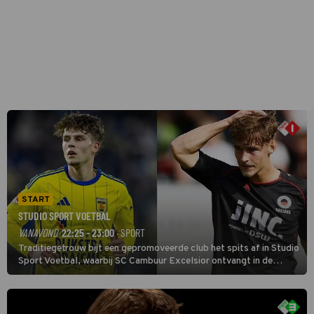
START
STUDIO SPORT VOETBAL
VANAVOND
22:25 - 23:00
· SPORT
Traditiegetrouw bijt een gepromoveerde club het spits af in Studio
Sport Voetbal, waarbij SC Cambuur Excelsior ontvangt in de
eerste wedstrijd van het nieuwe Eredivisieseizoen. De nieuwe
oefenmeester is Johan Plat en hij wil aanvallend voetballen.