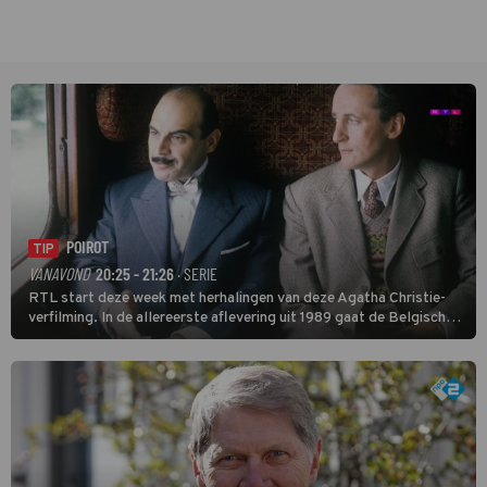
POIROT
TIP
VANAVOND
20:25 - 21:26
· SERIE
RTL start deze week met herhalingen van deze Agatha Christie-
verfilming. In de allereerste aflevering uit 1989 gaat de Belgische
speurder op zoek naar een vermiste kok. Poirot raakt al snel
verwikkeld in een moordzaak. (HH)