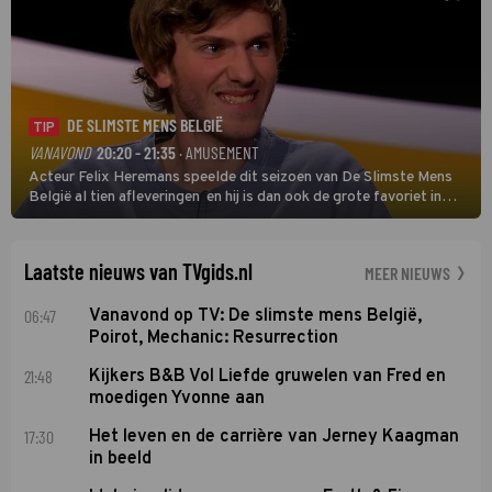
DE SLIMSTE MENS BELGIË
TIP
VANAVOND
20:20 - 21:35
· AMUSEMENT
Acteur Felix Heremans speelde dit seizoen van De Slimste Mens
België al tien afleveringen en hij is dan ook de grote favoriet in
deze seizoensfinale. En er is Nederlandse inbreng, want komiek
Soundos El Ahmadi neemt plaats aan de jurytafel.
Laatste nieuws van TVgids.nl
MEER NIEUWS
06:47
Vanavond op TV: De slimste mens België,
Poirot, Mechanic: Resurrection
21:48
Kijkers B&B Vol Liefde gruwelen van Fred en
moedigen Yvonne aan
17:30
Het leven en de carrière van Jerney Kaagman
in beeld