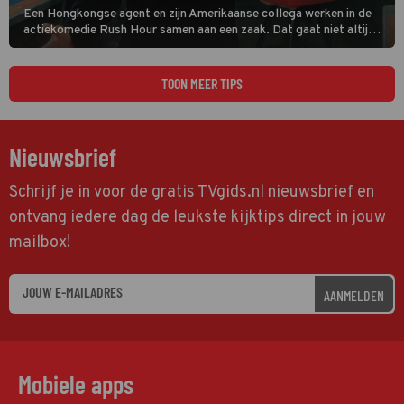
Een Hongkongse agent en zijn Amerikaanse collega werken in de
actiekomedie Rush Hour samen aan een zaak. Dat gaat niet altijd
van een leien dakje.
TOON MEER TIPS
Nieuwsbrief
Schrijf je in voor de gratis TVgids.nl nieuwsbrief en
ontvang iedere dag de leukste kijktips direct in jouw
mailbox!
AANMELDEN
Mobiele apps