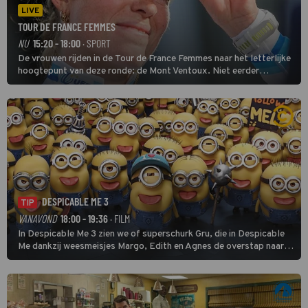
LIVE
TOUR DE FRANCE FEMMES
NU
15:20 - 18:00
· SPORT
De vrouwen rijden in de Tour de France Femmes naar het letterlijke
hoogtepunt van deze ronde: de Mont Ventoux. Niet eerder
finishten de vrouwen voor deze koers op deze kale col uit de
buitencategorie. De aanloop naar de slotklim is vlak.
DESPICABLE ME 3
TIP
VANAVOND
18:00 - 19:36
· FILM
In Despicable Me 3 zien we of superschurk Gru, die in Despicable
Me dankzij weesmeisjes Margo, Edith en Agnes de overstap naar
het rechte pad maakte, ook op dat pad weet te blijven.