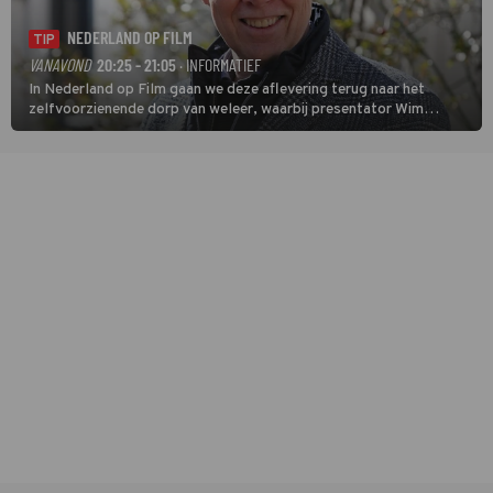
NEDERLAND OP FILM
TIP
VANAVOND
20:25 - 21:05
· INFORMATIEF
In Nederland op Film gaan we deze aflevering terug naar het
zelfvoorzienende dorp van weleer, waarbij presentator Wim
Daniëls de kijkers meeneemt op reis door de tijd aan de hand van
unieke amateurbeelden uit verschillende decennia. (HH)