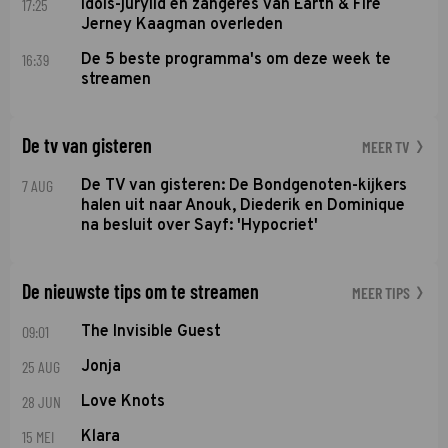
17:25
Idols-jurylid en zangeres van Earth & Fire
Jerney Kaagman overleden
16:39
De 5 beste programma's om deze week te
streamen
De tv van gisteren
MEER TV
7 AUG
De TV van gisteren: De Bondgenoten-kijkers
halen uit naar Anouk, Diederik en Dominique
na besluit over Sayf: 'Hypocriet'
De nieuwste tips om te streamen
MEER TIPS
09:01
The Invisible Guest
25 AUG
Jonja
28 JUN
Love Knots
15 MEI
Klara