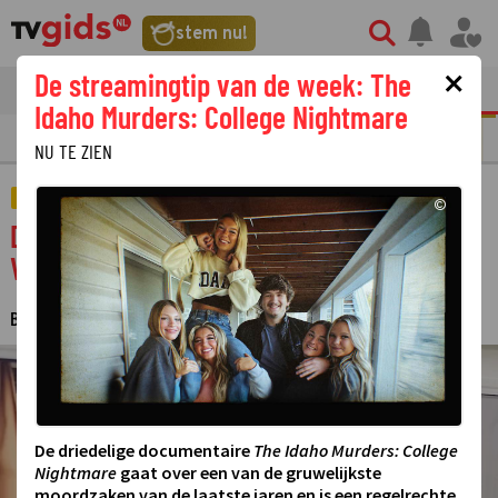
stem nu!
×
De streamingtip van de week: The
tvgids
streaming
nieuws
Idaho Murders: College Nightmare
N
REALITY
SERIE
FILM
STREAMING
GOUDEN TELEVIZIER-RING
NU TE ZIEN
AMUSEMENT
©
Dit programma vervangt Denkend aan
Vlaanderen op zondagavond op NPO1
BAS VAN THIEL
7 APRIL 2025 09:56
·
©
De driedelige documentaire
The Idaho Murders: College
Nightmare
gaat over een van de gruwelijkste
moordzaken van de laatste jaren en is een regelrechte