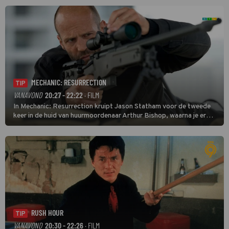
MECHANIC: RESURRECTION
TIP
VANAVOND
20:27 - 22:22
· FILM
In Mechanic: Resurrection kruipt Jason Statham voor de tweede
keer in de huid van huurmoordenaar Arthur Bishop, waarna je er
donder op kunt zeggen dat er van Bishops geplande pensioen niet
veel terechtkomt.
RUSH HOUR
TIP
VANAVOND
20:30 - 22:26
· FILM