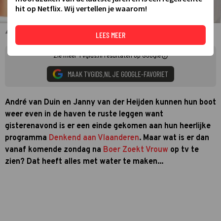
hit op Netflix. Wij vertellen je waarom!
Janny van der Heijden André van Duin
LEES MEER
Zie meer TVgids.nl resultaten op Google
MAAK TVGIDS.NL JE GOOGLE-FAVORIET
André van Duin en Janny van der Heijden kunnen hun boot
weer even in de haven te ruste leggen want
gisterenavond is er een einde gekomen aan hun heerlijke
programma
Denkend aan Vlaanderen
. Maar wat is er dan
vanaf komende zondag na
Boer Zoekt Vrouw
op tv te
zien? Dat heeft alles met water te maken...