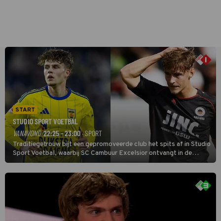
START
STUDIO SPORT VOETBAL
VANAVOND
22:25 - 23:00
· SPORT
Traditiegetrouw bijt een gepromoveerde club het spits af in Studio
Sport Voetbal, waarbij SC Cambuur Excelsior ontvangt in de
eerste wedstrijd van het nieuwe Eredivisieseizoen. De nieuwe
oefenmeester is Johan Plat en hij wil aanvallend voetballen.