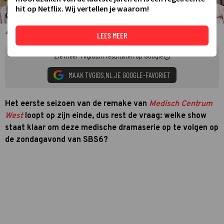
hit op Netflix. Wij vertellen je waarom!
De cast van Medisch Centrum West
LEES MEER
Zie meer TVgids.nl resultaten op Google
MAAK TVGIDS.NL JE GOOGLE-FAVORIET
Het eerste seizoen van de remake van
Medisch Centrum
West
loopt op zijn einde, dus rest de vraag: welke show
staat klaar om deze medische dramaserie op te volgen op
de zondagavond van SBS6?