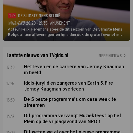
DE SLIMSTE MENS BELGIË
TIP
VANAVOND
20:20 - 21:35
· AMUSEMENT
Acteur Felix Heremans speelde dit seizoen van De Slimste Mens
België al tien afleveringen en hij is dan ook de grote favoriet in
deze seizoensfinale. En er is Nederlandse inbreng, want komiek
Soundos El Ahmadi neemt plaats aan de jurytafel.
Laatste nieuws van TVgids.nl
MEER NIEUWS
17:30
Het leven en de carrière van Jerney Kaagman
in beeld
17:25
Idols-jurylid en zangeres van Earth & Fire
Jerney Kaagman overleden
16:39
De 5 beste programma's om deze week te
streamen
14:47
Dit programma vervangt Muziekfeest op het
Plein op de vrijdagavond van NPO 1
14:09
Dit weten we al over het nieuwe programma