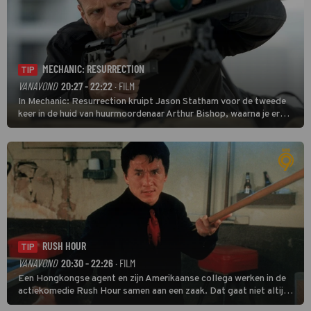
MECHANIC: RESURRECTION
TIP
VANAVOND
20:27 - 22:22
· FILM
In Mechanic: Resurrection kruipt Jason Statham voor de tweede
keer in de huid van huurmoordenaar Arthur Bishop, waarna je er
donder op kunt zeggen dat er van Bishops geplande pensioen niet
veel terechtkomt.
RUSH HOUR
TIP
VANAVOND
20:30 - 22:26
· FILM
Een Hongkongse agent en zijn Amerikaanse collega werken in de
actiekomedie Rush Hour samen aan een zaak. Dat gaat niet altijd
van een leien dakje.