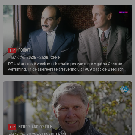
POIROT
TIP
VANAVOND
20:25 - 21:26
· SERIE
RTL start deze week met herhalingen van deze Agatha Christie-
verfilming. In de allereerste aflevering uit 1989 gaat de Belgische
speurder op zoek naar een vermiste kok. Poirot raakt al snel
verwikkeld in een moordzaak. (HH)
NEDERLAND OP FILM
TIP
VANAVOND
20:25 - 21:05
· INFORMATIEF