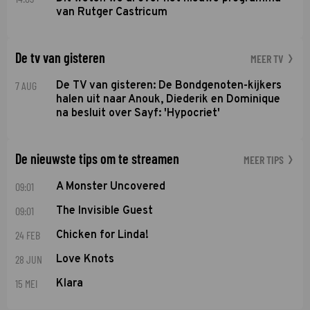
van Rutger Castricum
De tv van gisteren
MEER TV
7 AUG
De TV van gisteren: De Bondgenoten-kijkers
halen uit naar Anouk, Diederik en Dominique
na besluit over Sayf: 'Hypocriet'
De nieuwste tips om te streamen
MEER TIPS
09:01
A Monster Uncovered
09:01
The Invisible Guest
24 FEB
Chicken for Linda!
28 JUN
Love Knots
15 MEI
Klara