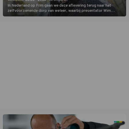
In Nederland op Film gaan we deze aflevering terug naar het
zelfvoorzienende dorp van weleer, waarbij presentator Wim
Daniëls de kijkers meeneemt op reis door de tijd aan de hand van
unieke amateurbeelden uit verschillende decennia. (HH)