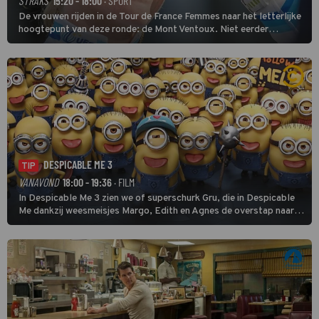
STRAKS
15:20 - 18:00
· SPORT
De vrouwen rijden in de Tour de France Femmes naar het letterlijke
hoogtepunt van deze ronde: de Mont Ventoux. Niet eerder
finishten de vrouwen voor deze koers op deze kale col uit de
buitencategorie. De aanloop naar de slotklim is vlak.
DESPICABLE ME 3
TIP
VANAVOND
18:00 - 19:36
· FILM
In Despicable Me 3 zien we of superschurk Gru, die in Despicable
Me dankzij weesmeisjes Margo, Edith en Agnes de overstap naar
het rechte pad maakte, ook op dat pad weet te blijven.