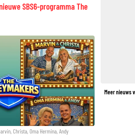
et nieuwe SBS6-programma The
©
Meer nieuws v
 Marvin, Christa, Oma Hermina, Andy