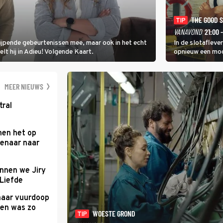
THE GOOD 
TIP
VANAVOND
21:00 
rijpende gebeurtenissen mee, maar ook in het echt
In de slotafleve
elt hij in Adieu! Volgende Kaart.
opnieuw een moo
waarbij dit keer
kapitein Marlowe 
MEER NIEUWS
tral
men het op
enaar naar
nnen we Jiry
 Liefde
haar vuurdoop
reen was zo
WOESTE GROND
TIP