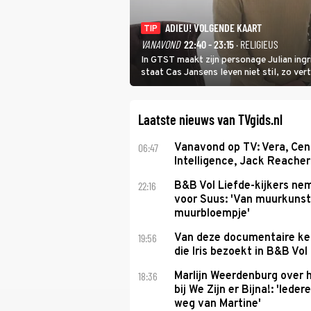
ADIEU! VOLGENDE KAART
TIP
VANAVOND
22:40 - 23:15
· RELIGIEUS
In GTST maakt zijn personage Julian ing
staat Cas Jansens leven niet stil, zo vert
Laatste nieuws van TVgids.nl
06:47
Vanavond op TV: Vera, Cen
Intelligence, Jack Reacher
22:16
B&B Vol Liefde-kijkers ne
voor Suus: 'Van muurkunst
muurbloempje'
19:56
Van deze documentaire ke
die Iris bezoekt in B&B Vol
18:36
Marlijn Weerdenburg over 
bij We Zijn er Bijna!: 'Iede
weg van Martine'