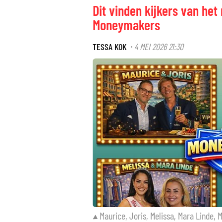
Dit vinden kijkers van h
Moneymakers
TESSA KOK
4 MEI 2026 21:30
·
Maurice, Joris, Melissa, Mara Linde,