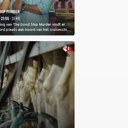
SHIP MURDER
- 21:55
· SERIE
ring van The Good Ship Murder vindt er
rd plaats aan boord van het cruiseschip,
 een bemanningslid het slachtoffer is en
de dader lijkt te zijn.