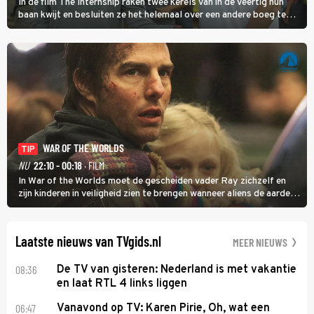
In de film The Internship raken twee kerels van in de veertig hun
baan kwijt en besluiten ze het helemaal over een andere boeg te
gooien door als stagiair aan de slag te gaan bij Google.
WAR OF THE WORLDS
TIP
NU
22:10 - 00:18
· FILM
In War of the Worlds moet de gescheiden vader Ray zichzelf en
zijn kinderen in veiligheid zien te brengen wanneer aliens de aarde
aanvallen.
Laatste nieuws van TVgids.nl
MEER NIEUWS
08:36
De TV van gisteren: Nederland is met vakantie
en laat RTL 4 links liggen
06:47
Vanavond op TV: Karen Pirie, Oh, wat een