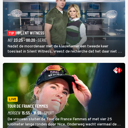
SILENT WITNESS
TIP
NU
23:25 - 00:20
· SERIE
Nadat de moordenaar met de klauwhamer een tweede keer
toeslaat in Silent Witness, vreest de recherche dat het daar niet bij
blijft en vinden Kit en Jack op de plaats delict een foto met nog
twee andere potentiële slachtoffers.
LIVE
TOUR DE FRANCE FEMMES
MORGEN
15:55 - 18:55
· SPORT
De vrouwen sluiten de Tour de France Femmes af met vier 25
kilometer lange rondes door Nice. Onderweg wacht viermaal de