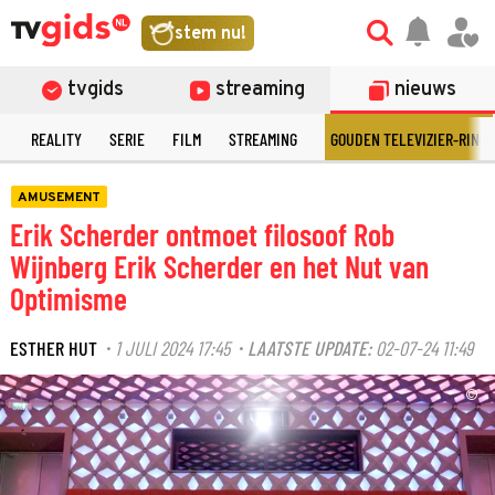
stem nu!
tvgids
streaming
nieuws
N
REALITY
SERIE
FILM
STREAMING
GOUDEN TELEVIZIER-RING
AMUSEMENT
Erik Scherder ontmoet filosoof Rob
Wijnberg Erik Scherder en het Nut van
Optimisme
ESTHER HUT
1 JULI 2024 17:45
LAATSTE UPDATE:
02-07-24 11:49
·
·
©