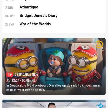
21 NOV
Atlantique
04 APR
Bridget Jones's Diary
29 SEP
War of the Worlds
DESPICABLE ME 4
TIP
NU
22:24 - 00:09
· FILM
In Despicable Me 4 probeert Gru alles op de rails te krijgen, maar
er gaat weer een hoop mis.