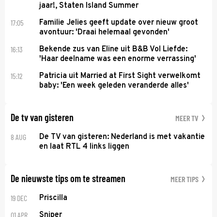
jaar!, Staten Island Summer
17:05
Familie Jelies geeft update over nieuw groot
avontuur: 'Draai helemaal gevonden'
16:13
Bekende zus van Eline uit B&B Vol Liefde:
'Haar deelname was een enorme verrassing'
15:12
Patricia uit Married at First Sight verwelkomt
baby: 'Een week geleden veranderde alles'
De tv van gisteren
MEER TV
8 AUG
De TV van gisteren: Nederland is met vakantie
en laat RTL 4 links liggen
De nieuwste tips om te streamen
MEER TIPS
19 DEC
Priscilla
01 APR
Sniper