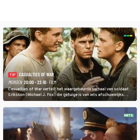
CASUALTIES OF WAR
TIP
MORGEN
20:00 - 22:10
· FILM
Casualties of War vertelt het waargebeurde verhaal van soldaat
Eriksson (Michael J. Fox) die getuige is van iets afschuwelijks
tijdens de Vietnamoorlog. Hij besluit uit de school te klappen.