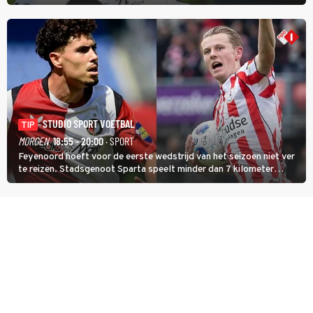
zware Col d'Èze. Aan de finish op de Promenade des Anglais krijgt
de eindwinnaar de laatste gele trui.
STUDIO SPORT VOETBAL
TIP
MORGEN
18:55 - 20:00
· SPORT
Feyenoord hoeft voor de eerste wedstrijd van het seizoen niet ver
te reizen. Stadsgenoot Sparta speelt minder dan 7 kilometer
verderop. Feyenoord trok de Spaanse spits Nacho Ferri aan van
KVC Westerlo uit België.