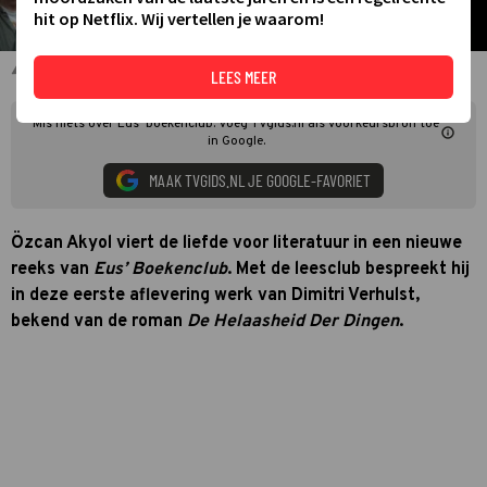
hit op Netflix. Wij vertellen je waarom!
Eus
LEES MEER
Mis niets over Eus' boekenclub. Voeg TVgids.nl als voorkeursbron toe
in Google.
MAAK TVGIDS.NL JE GOOGLE-FAVORIET
Özcan Akyol viert de liefde voor literatuur in een nieuwe
reeks van
Eus’ Boekenclub
. Met de leesclub bespreekt hij
in deze eerste aflevering werk van Dimitri Verhulst,
bekend van de roman
De Helaasheid Der Dingen
.