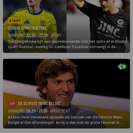
START
STUDIO SPORT VOETBAL
VANAVOND
22:25 - 23:00
· SPORT
Traditiegetrouw bijt een gepromoveerde club het spits af in Studio
Sport Voetbal, waarbij SC Cambuur Excelsior ontvangt in de
eerste wedstrijd van het nieuwe Eredivisieseizoen. De nieuwe
oefenmeester is Johan Plat en hij wil aanvallend voetballen.
DE SLIMSTE MENS BELGIË
TIP
VANAVOND
20:20 - 21:35
· AMUSEMENT
Acteur Felix Heremans speelde dit seizoen van De Slimste Mens
België al tien afleveringen en hij is dan ook de grote favoriet in
deze seizoensfinale. En er is Nederlandse inbreng, want komiek