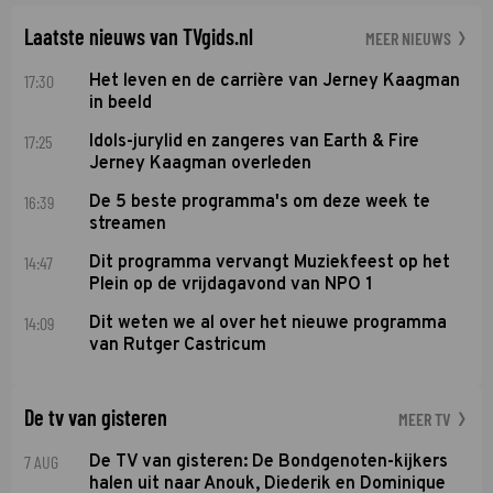
Soundos El Ahmadi neemt plaats aan de jurytafel.
Laatste nieuws van TVgids.nl
MEER NIEUWS
17:30
Het leven en de carrière van Jerney Kaagman
in beeld
17:25
Idols-jurylid en zangeres van Earth & Fire
Jerney Kaagman overleden
16:39
De 5 beste programma's om deze week te
streamen
14:47
Dit programma vervangt Muziekfeest op het
Plein op de vrijdagavond van NPO 1
14:09
Dit weten we al over het nieuwe programma
van Rutger Castricum
De tv van gisteren
MEER TV
7 AUG
De TV van gisteren: De Bondgenoten-kijkers
halen uit naar Anouk, Diederik en Dominique