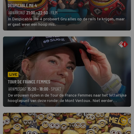
DESPICABLE ME 4
VANAVOND
21:00 - 22:50
· FILM
In Despicable Me 4 probeert Gru alles op de rails te krijgen, maar
er gaat weer een hoop mis.
LIVE
TOUR DE FRANCE FEMMES
VANMIDDAG
15:20 - 18:00
· SPORT
De vrouwen rijden in de Tour de France Femmes naar het letterlijke
hoogtepunt van deze ronde: de Mont Ventoux. Niet eerder
finishten de vrouwen voor deze koers op deze kale col uit de
buitencategorie. De aanloop naar de slotklim is vlak.