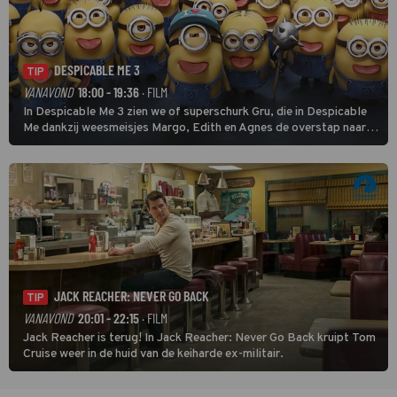
DESPICABLE ME 3
TIP
VANAVOND
18:00 - 19:36
· FILM
In Despicable Me 3 zien we of superschurk Gru, die in Despicable
Me dankzij weesmeisjes Margo, Edith en Agnes de overstap naar
het rechte pad maakte, ook op dat pad weet te blijven.
JACK REACHER: NEVER GO BACK
TIP
VANAVOND
20:01 - 22:15
· FILM
Jack Reacher is terug! In Jack Reacher: Never Go Back kruipt Tom
Cruise weer in de huid van de keiharde ex-militair.