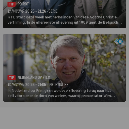
POIROT
TIP
VANAVOND
20:25 - 21:26
· SERIE
RTL start deze week met herhalingen van deze Agatha Christie-
verfilming. In de allereerste aflevering uit 1989 gaat de Belgische
speurder op zoek naar een vermiste kok. Poirot raakt al snel
verwikkeld in een moordzaak. (HH)
NEDERLAND OP FILM
TIP
VANAVOND
20:25 - 21:05
· INFORMATIEF
In Nederland op Film gaan we deze aflevering terug naar het
zelfvoorzienende dorp van weleer, waarbij presentator Wim
Daniëls de kijkers meeneemt op reis door de tijd aan de hand van
unieke amateurbeelden uit verschillende decennia. (HH)