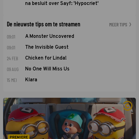
na besluit over Sayf: 'Hypocriet'
De nieuwste tips om te streamen
MEER TIPS
09:01
A Monster Uncovered
09:01
The Invisible Guest
24 FEB
Chicken for Linda!
09 AUG
No One Will Miss Us
15 MEI
Klara
PREMIERE