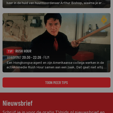
keer in de huid van huurmoordenaar Arthur Bishop, waarna je er
donder op kunt zeggen dat er van Bishops geplande pensioen niet
veel terechtkomt.
RUSH HOUR
TIP
VANAVOND
20:30 - 22:26
· FILM
Een Hongkongse agent en zijn Amerikaanse collega werken in de
actiekomedie Rush Hour samen aan een zaak. Dat gaat niet altijd
van een leien dakje.
TOON MEER TIPS
Nieuwsbrief
Schrijf je in voor de gratis TVgids.nl nieuwsbrief en