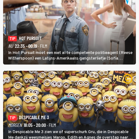
HOT PURSUIT
TIP
NU
22:35 - 00:19
· FILM
In Hot Pursuit moet een niet al te competente politieagent (Reese
Witherspoon) een Latijns-Amerikaans gangsterliefje (Sofía
Vergara) beschermen tegen corrupte agenten en moordlustige
maffiatypes.
DESPICABLE ME 3
TIP
MORGEN
18:05 - 20:00
· FILM
In Despicable Me 3 zien we of superschurk Gru, die in Despicable
Me dankzij weesmeisjes Margo, Edith en Agnes de overstap naar