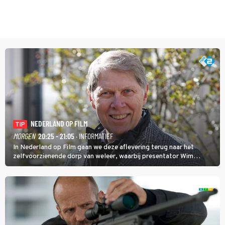
NEDERLAND OP FILM
TIP
MORGEN
20:25 - 21:05
· INFORMATIEF
In Nederland op Film gaan we deze aflevering terug naar het
zelfvoorzienende dorp van weleer, waarbij presentator Wim
Daniëls de kijkers meeneemt op reis door de tijd aan de hand van
unieke amateurbeelden uit verschillende decennia. (HH)