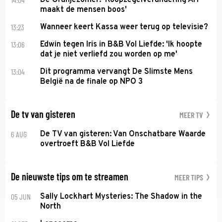
maakt de mensen boos'
13:23
Wanneer keert Kassa weer terug op televisie?
13:06
Edwin tegen Iris in B&B Vol Liefde: 'Ik hoopte
dat je niet verliefd zou worden op me'
13:04
Dit programma vervangt De Slimste Mens
België na de finale op NPO 3
De tv van gisteren
MEER TV
6 AUG
De TV van gisteren: Van Onschatbare Waarde
overtroeft B&B Vol Liefde
De nieuwste tips om te streamen
MEER TIPS
05 JUN
Sally Lockhart Mysteries: The Shadow in the
North