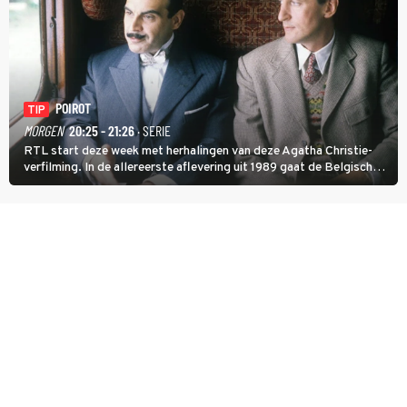
POIROT
TIP
MORGEN
20:25 - 21:26
· SERIE
RTL start deze week met herhalingen van deze Agatha Christie-
verfilming. In de allereerste aflevering uit 1989 gaat de Belgische
speurder op zoek naar een vermiste kok. Poirot raakt al snel
verwikkeld in een moordzaak. (HH)