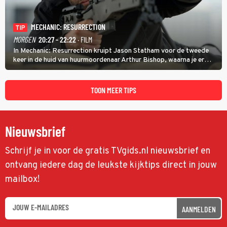
MECHANIC: RESURRECTION
TIP
MORGEN
20:27 - 22:22
· FILM
In Mechanic: Resurrection kruipt Jason Statham voor de tweede
keer in de huid van huurmoordenaar Arthur Bishop, waarna je er
donder op kunt zeggen dat er van Bishops geplande pensioen niet
veel terechtkomt.
TOON MEER TIPS
Nieuwsbrief
Schrijf je in voor de gratis TVgids.nl nieuwsbrief en
ontvang iedere dag de leukste kijktips direct in jouw
mailbox!
AANMELDEN