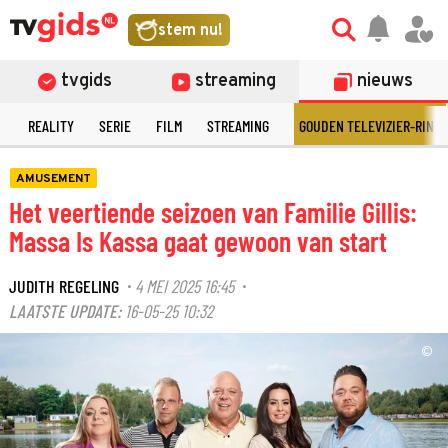
stem nu!
tvgids
streaming
nieuws
N
REALITY
SERIE
FILM
STREAMING
GOUDEN TELEVIZIER-RING
AMUSEMENT
Het veertiende seizoen van Familie Gillis:
Massa Is Kassa gaat gewoon van start
JUDITH REGELING
4 MEI 2025 16:45
·
·
LAATSTE UPDATE:
16-05-25 10:32
©