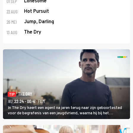
01 SEP
Lonesome
22 AUG
Hot Pursuit
26 MEI
Jump, Darling
13 AUG
The Dry
THE DRY
TIP
NU
22:24 - 00:41
· FILM
In The Dry keert een agent na jaren terug naar zijn geboortestad
voor de begrafenis van een jeugdvriend, waarna hij bij het
onderzoeken van diens dood een verband begint te vermoeden
met een oude zaak.