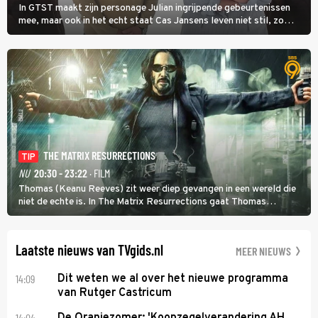
In GTST maakt zijn personage Julian ingrijpende gebeurtenissen
mee, maar ook in het echt staat Cas Jansens leven niet stil, zo
vertelt hij in Adieu! Volgende Kaart.
THE MATRIX RESURRECTIONS
TIP
NU
20:30 - 23:22
· FILM
Thomas (Keanu Reeves) zit weer diep gevangen in een wereld die
niet de echte is. In The Matrix Resurrections gaat Thomas
proberen uit deze schijnwereld te ontsnappen.
Laatste nieuws van TVgids.nl
MEER NIEUWS
14:09
Dit weten we al over het nieuwe programma
van Rutger Castricum
14:04
De Oranjezomer: 'Koopzegelverandering AH