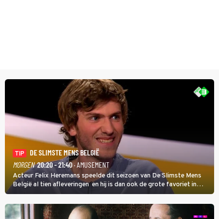
DE SLIMSTE MENS BELGIË
TIP
MORGEN
20:20 - 21:40
· AMUSEMENT
Acteur Felix Heremans speelde dit seizoen van De Slimste Mens
België al tien afleveringen en hij is dan ook de grote favoriet in
deze seizoensfinale. En er is Nederlandse inbreng, want komiek
Soundos El Ahmadi neemt plaats aan de jurytafel.