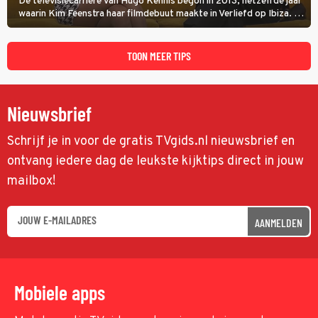
De televisiecarrière van Hugo Kennis begon in 2013, hetzelfde jaar
waarin Kim Feenstra haar filmdebuut maakte in Verliefd op Ibiza. In
Oh, Wat een Jaar! wordt duidelijk wat ze nog meer weten van het
jaar waarin ze allebei eindtwintigers waren.
TOON MEER TIPS
Nieuwsbrief
Schrijf je in voor de gratis TVgids.nl nieuwsbrief en
ontvang iedere dag de leukste kijktips direct in jouw
mailbox!
AANMELDEN
Mobiele apps