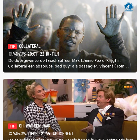
COLLATERAL
TIP
VANAVOND
20:01 - 22:10
· FILM
De doorgewinterde taxichauffeur Max (Jamie Foxx) krijgt in
Collateral een absolute ‘bad guy’ als passagier. Vincent (Tom
Cruise) heeft hem nodig om hem de stad door te loodsen om een
wel heel lugubere reden.
OH, WAT EEN JAAR!
TIP
VANAVOND
20:05 - 21:44
· AMUSEMENT