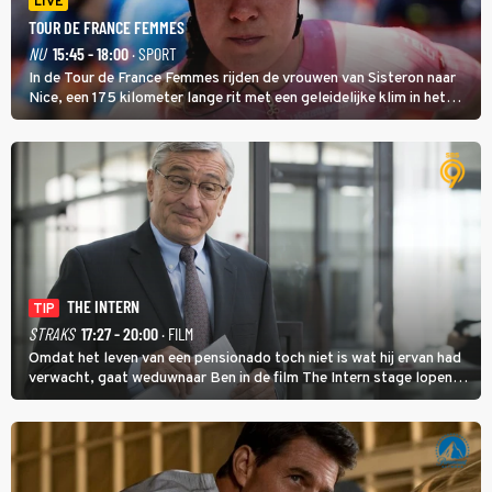
LIVE
TOUR DE FRANCE FEMMES
NU
15:45 - 18:00
· SPORT
In de Tour de France Femmes rijden de vrouwen van Sisteron naar
Nice, een 175 kilometer lange rit met een geleidelijke klim in het
midden. Dat is mogelijk niet de zwaarste hindernis, dat is de
temperatuur. Het kan in Nice namelijk bloedheet worden.
THE INTERN
TIP
STRAKS
17:27 - 20:00
· FILM
Omdat het leven van een pensionado toch niet is wat hij ervan had
verwacht, gaat weduwnaar Ben in de film The Intern stage lopen
bij de hippe webwinkel van Jules, wat een gouden zet blijkt te zijn.