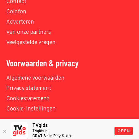
Contact
Colofon
Adverteren
Van onze partners
Veelgestelde vragen
Voorwaarden & privacy
Algemene voorwaarden
Privacy statement
Cookiestatement
Cookie-instellingen
TVgids
© TVgids.nl 2026 - All rights reserved. No text and
OPEN
TVgids.nl
GRATIS - In Play Store
datamining.