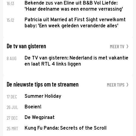
16:13
Bekende zus van Eline uit B&B Vol Liefde:
'Haar deelname was een enorme verrassing'
15:12
Patricia uit Married at First Sight verwelkomt
baby: 'Een week geleden veranderde alles'
De tv van gisteren
MEER TV
8 AUG
De TV van gisteren: Nederland is met vakantie
en laat RTL 4 links liggen
De nieuwste tips om te streamen
MEER TIPS
17 DEC
Summer Holiday
26 JUL
Boeien!
27 DEC
De Wegpiraat
25 MRT
Kung Fu Panda: Secrets of the Scroll