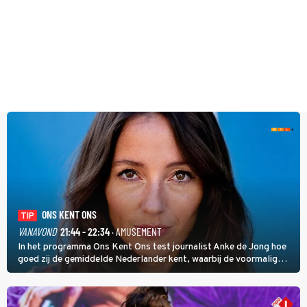
ONS KENT ONS
TIP
VANAVOND
21:44 - 22:34
· AMUSEMENT
In het programma Ons Kent Ons test journalist Anke de Jong hoe
goed zij de gemiddelde Nederlander kent, waarbij de voormalig
hoofdredacteur van modebladen Glamour en Elle het samen met
rapper Keizer opneemt tegen Edson da Graça en Marc-Marie
Huijbregts.