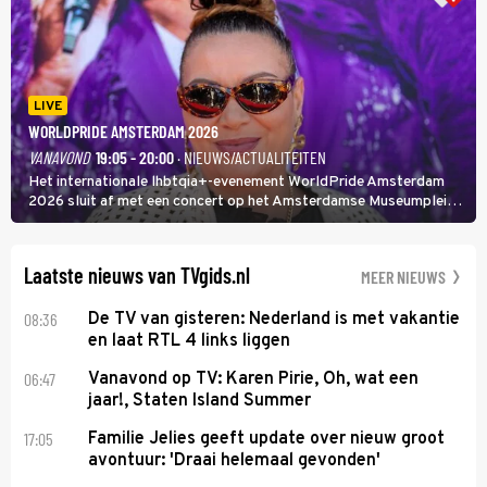
LIVE
WORLDPRIDE AMSTERDAM 2026
VANAVOND
19:05 - 20:00
· NIEUWS/ACTUALITEITEN
Het internationale lhbtqia+-evenement WorldPride Amsterdam
2026 sluit af met een concert op het Amsterdamse Museumplein.
Anita Doth is een van de optredende artiesten. In de jaren 90
veroverde ze de wereld als zangeres van 2Unlimited.
Laatste nieuws van TVgids.nl
MEER NIEUWS
08:36
De TV van gisteren: Nederland is met vakantie
en laat RTL 4 links liggen
06:47
Vanavond op TV: Karen Pirie, Oh, wat een
jaar!, Staten Island Summer
17:05
Familie Jelies geeft update over nieuw groot
avontuur: 'Draai helemaal gevonden'