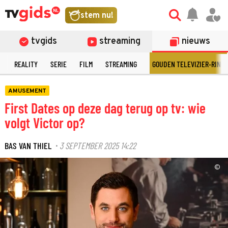
stem nu!
tvgids
streaming
nieuws
N
REALITY
SERIE
FILM
STREAMING
GOUDEN TELEVIZIER-RING
AMUSEMENT
First Dates op deze dag terug op tv: wie
volgt Victor op?
BAS VAN THIEL
3 SEPTEMBER 2025 14:22
·
©