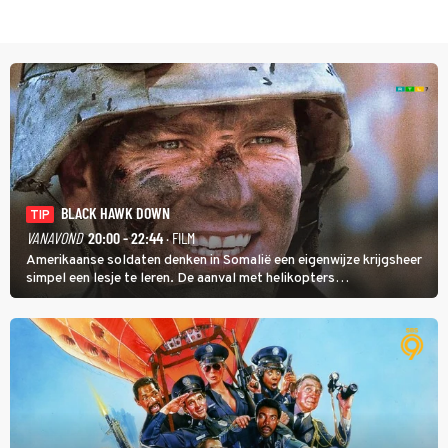
BLACK HAWK DOWN
TIP
VANAVOND
20:00 - 22:44
· FILM
Amerikaanse soldaten denken in Somalië een eigenwijze krijgsheer
simpel een lesje te leren. De aanval met helikopters
verloopt in Black Hawk down dramatisch.