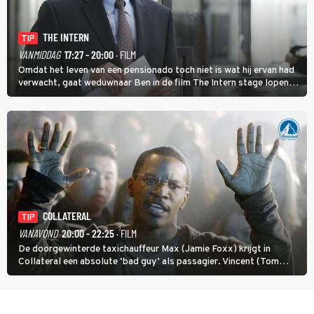
THE INTERN
TIP
VANMIDDAG
17:27 - 20:00
· FILM
Omdat het leven van een pensionado toch niet is wat hij ervan had
verwacht, gaat weduwnaar Ben in de film The Intern stage lopen
bij de hippe webwinkel van Jules, wat een gouden zet blijkt te zijn.
COLLATERAL
TIP
VANAVOND
20:00 - 22:25
· FILM
De doorgewinterde taxichauffeur Max (Jamie Foxx) krijgt in
Collateral een absolute ‘bad guy’ als passagier. Vincent (Tom
Cruise) heeft hem nodig om hem de stad door te loodsen om een
wel heel lugubere reden.