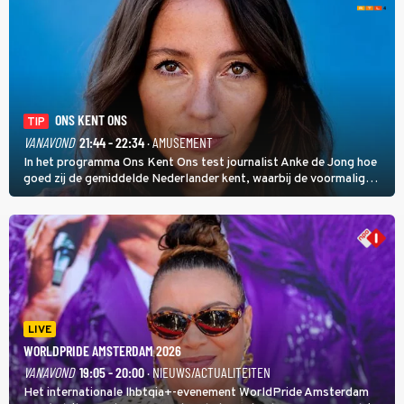
ONS KENT ONS
TIP
VANAVOND
21:44 - 22:34
· AMUSEMENT
In het programma Ons Kent Ons test journalist Anke de Jong hoe
goed zij de gemiddelde Nederlander kent, waarbij de voormalig
hoofdredacteur van modebladen Glamour en Elle het samen met
rapper Keizer opneemt tegen Edson da Graça en Marc-Marie
Huijbregts.
LIVE
WORLDPRIDE AMSTERDAM 2026
VANAVOND
19:05 - 20:00
· NIEUWS/ACTUALITEITEN
Het internationale lhbtqia+-evenement WorldPride Amsterdam