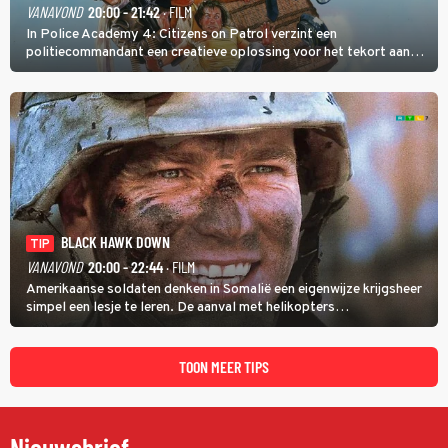
VANAVOND
20:00 - 21:42
· FILM
In Police Academy 4: Citizens on Patrol verzint een
politiecommandant een creatieve oplossing voor het tekort aan
agenten.
BLACK HAWK DOWN
TIP
VANAVOND
20:00 - 22:44
· FILM
Amerikaanse soldaten denken in Somalië een eigenwijze krijgsheer
simpel een lesje te leren. De aanval met helikopters
verloopt in Black Hawk down dramatisch.
TOON MEER TIPS
Nieuwsbrief