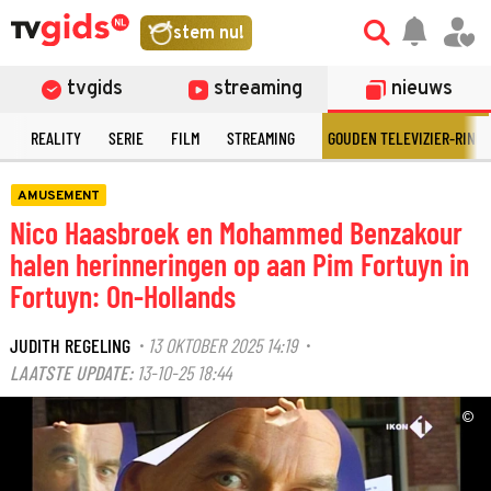
stem nu!
tvgids
streaming
nieuws
N
REALITY
SERIE
FILM
STREAMING
GOUDEN TELEVIZIER-RING
AMUSEMENT
Nico Haasbroek en Mohammed Benzakour
halen herinneringen op aan Pim Fortuyn in
Fortuyn: On-Hollands
JUDITH REGELING
13 OKTOBER 2025 14:19
·
·
LAATSTE UPDATE:
13-10-25 18:44
©