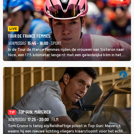
LIVE
TOUR DE FRANCE FEMMES
VANMIDDAG
15:45 - 18:00
· SPORT
In de Tour de France Femmes rijden de vrouwen van Sisteron naar
Nice, een 175 kilometer lange rit met een geleidelijke klim in het
midden. Dat is mogelijk niet de zwaarste hindernis, dat is de
temperatuur. Het kan in Nice namelijk bloedheet worden.
TOP GUN: MAVERICK
TIP
VANMIDDAG
17:25 - 20:00
· FILM
Tom Cruise is terug als heldhaftige piloot in Top Gun: Maverick
waarin hij een nieuwe lichting vliegers klaarstoomt voor het echte