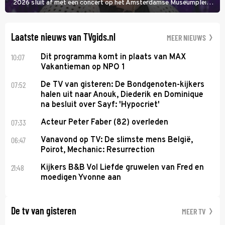
2026 sluit af met een concert op het Amsterdamse Museumplein.
Anita Doth is een van de optredende artiesten. In de jaren 90
veroverde ze de wereld als zangeres van 2Unlimited.
Laatste nieuws van TVgids.nl
MEER NIEUWS
10:07
Dit programma komt in plaats van MAX
Vakantieman op NPO 1
07:52
De TV van gisteren: De Bondgenoten-kijkers
halen uit naar Anouk, Diederik en Dominique
na besluit over Sayf: 'Hypocriet'
07:33
Acteur Peter Faber (82) overleden
06:47
Vanavond op TV: De slimste mens België,
Poirot, Mechanic: Resurrection
21:48
Kijkers B&B Vol Liefde gruwelen van Fred en
moedigen Yvonne aan
De tv van gisteren
MEER TV