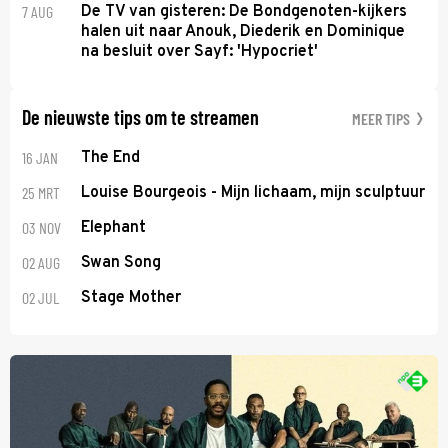
7 AUG
De TV van gisteren: De Bondgenoten-kijkers
halen uit naar Anouk, Diederik en Dominique
na besluit over Sayf: 'Hypocriet'
De nieuwste tips om te streamen
MEER TIPS
16 JAN
The End
25 MRT
Louise Bourgeois - Mijn lichaam, mijn sculptuur
03 NOV
Elephant
02 AUG
Swan Song
02 JUL
Stage Mother