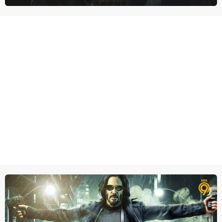
degene die haar aanstelde kwade bedoelingen heeft.