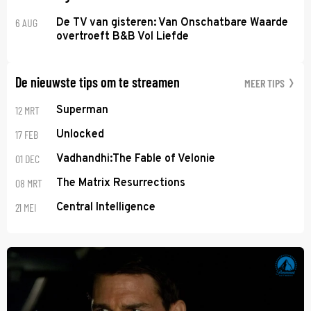
6 AUG
De TV van gisteren: Van Onschatbare Waarde
overtroeft B&B Vol Liefde
De nieuwste tips om te streamen
MEER TIPS
12 MRT
Superman
17 FEB
Unlocked
01 DEC
Vadhandhi:The Fable of Velonie
08 MRT
The Matrix Resurrections
21 MEI
Central Intelligence