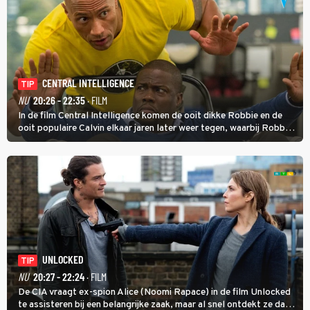
CENTRAL INTELLIGENCE
TIP
NU
20:26 - 22:35
· FILM
In de film Central Intelligence komen de ooit dikke Robbie en de
ooit populaire Calvin elkaar jaren later weer tegen, waarbij Robbie,
inmiddels supergespierd en werkzaam voor de CIA, Calvins hulp
goed kan gebruiken.
UNLOCKED
TIP
NU
20:27 - 22:24
· FILM
De CIA vraagt ex-spion Alice (Noomi Rapace) in de film Unlocked
te assisteren bij een belangrijke zaak, maar al snel ontdekt ze dat