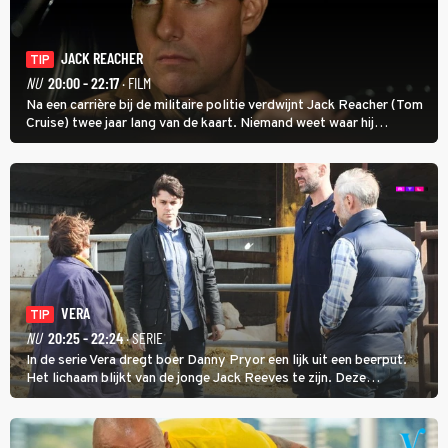
JACK REACHER
TIP
NU
20:00 - 22:17
· FILM
Na een carrière bij de militaire politie verdwijnt Jack Reacher (Tom
Cruise) twee jaar lang van de kaart. Niemand weet waar hij
uithangt, totdat moordverdachte James Barr naar hem vraagt.
VERA
TIP
NU
20:25 - 22:24
· SERIE
In de serie Vera dregt boer Danny Pryor een lijk uit een beerput.
Het lichaam blijkt van de jonge Jack Reeves te zijn. Deze
homoseksuele woonwagenbewoner had gebroken met zijn familie
en verliet het kamp met slaande ruzie.