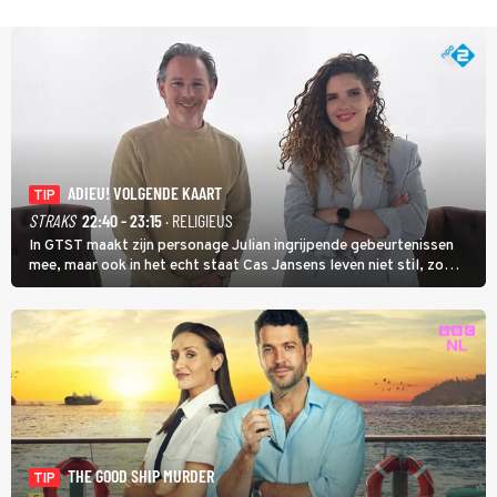
ADIEU! VOLGENDE KAART
TIP
STRAKS
22:40 - 23:15
· RELIGIEUS
In GTST maakt zijn personage Julian ingrijpende gebeurtenissen
mee, maar ook in het echt staat Cas Jansens leven niet stil, zo
vertelt hij in Adieu! Volgende Kaart.
THE GOOD SHIP MURDER
TIP