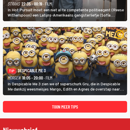
STRAKS
22:35 - 00:19
· FILM
In Hot Pursuit moet een niet al te competente politieagent (Reese
Witherspoon) een Latijns-Amerikaans gangsterliefje (Sofía
Vergara) beschermen tegen corrupte agenten en moordlustige
maffiatypes.
DESPICABLE ME 3
TIP
MORGEN
18:05 - 20:00
· FILM
In Despicable Me 3 zien we of superschurk Gru, die in Despicable
Me dankzij weesmeisjes Margo, Edith en Agnes de overstap naar
het rechte pad maakte, ook op dat pad weet te blijven.
TOON MEER TIPS