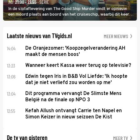
NU
21:00 - 21:55
· SERIE
In de slotaflevering van The Good Ship Murder vindt er opnieuw
een moord plaats aan boord van het cruiseschip, waarbij dit keer
een bemanningslid het slachtoffer is en kapitein Marlowe de dader
lijkt te zijn.
Laatste nieuws van TVgids.nl
MEER NIEUWS
14:04
De Oranjezomer: 'Koopzegelverandering AH
maakt de mensen boos'
13:23
Wanneer keert Kassa weer terug op televisie?
13:06
Edwin tegen Iris in B&B Vol Liefde: 'Ik hoopte
dat je niet verliefd zou worden op me'
13:04
Dit programma vervangt De Slimste Mens
België na de finale op NPO 3
12:55
Kefah Allush ontvangt Carrie ten Napel en
Simon Keizer in nieuw seizoen De Kist
De tv van gisteren
MEER TV