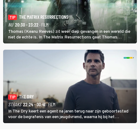
THE MATRIX RESURRECTIONS
TIP
NU
20:30 - 23:22
· FILM
Thomas (Keanu Reeves) zit weer diep gevangen in een wereld die
niet de echte is. In The Matrix Resurrections gaat Thomas
proberen uit deze schijnwereld te ontsnappen.
THE DRY
TIP
STRAKS
22:24 - 00:41
· FILM
In The Dry keert een agent na jaren terug naar zijn geboortestad
voor de begrafenis van een jeugdvriend, waarna hij bij het
onderzoeken van diens dood een verband begint te vermoeden
met een oude zaak.