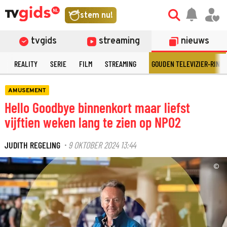
stem nu!
tvgids
streaming
nieuws
N
REALITY
SERIE
FILM
STREAMING
GOUDEN TELEVIZIER-RING
AMUSEMENT
Hello Goodbye binnenkort maar liefst
vijftien weken lang te zien op NPO2
JUDITH REGELING
9 OKTOBER 2024 13:44
·
©