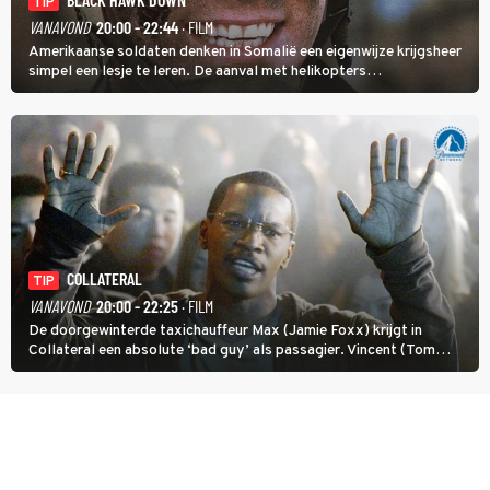
TIP
VANAVOND
20:00 - 22:44
· FILM
Amerikaanse soldaten denken in Somalië een eigenwijze krijgsheer
simpel een lesje te leren. De aanval met helikopters
verloopt in Black Hawk down dramatisch.
COLLATERAL
TIP
VANAVOND
20:00 - 22:25
· FILM
De doorgewinterde taxichauffeur Max (Jamie Foxx) krijgt in
Collateral een absolute ‘bad guy’ als passagier. Vincent (Tom
Cruise) heeft hem nodig om hem de stad door te loodsen om een
wel heel lugubere reden.