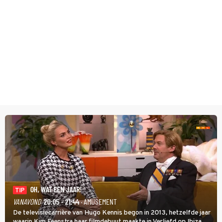
OH, WAT EEN JAAR!
TIP
VANAVOND
20:05 - 21:44
· AMUSEMENT
De televisiecarrière van Hugo Kennis begon in 2013, hetzelfde jaar
waarin Kim Feenstra haar filmdebuut maakte in Verliefd op Ibiza. In