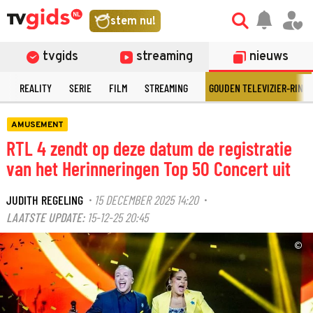
stem nu!
tvgids
streaming
nieuws
N
REALITY
SERIE
FILM
STREAMING
GOUDEN TELEVIZIER-RING
AMUSEMENT
RTL 4 zendt op deze datum de registratie
van het Herinneringen Top 50 Concert uit
JUDITH REGELING
15 DECEMBER 2025 14:20
·
·
LAATSTE UPDATE:
15-12-25 20:45
©