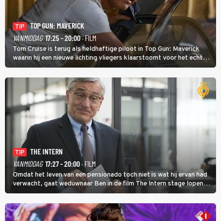
TOP GUN: MAVERICK
TIP
VANMIDDAG
17:25 - 20:00
· FILM
Tom Cruise is terug als heldhaftige piloot in Top Gun: Maverick
waarin hij een nieuwe lichting vliegers klaarstoomt voor het echte
werk.
THE INTERN
TIP
VANMIDDAG
17:27 - 20:00
· FILM
Omdat het leven van een pensionado toch niet is wat hij ervan had
verwacht, gaat weduwnaar Ben in de film The Intern stage lopen
bij de hippe webwinkel van Jules, wat een gouden zet blijkt te zijn.