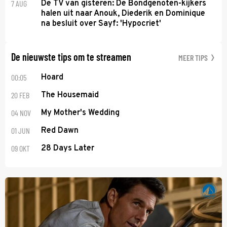
7 AUG
De TV van gisteren: De Bondgenoten-kijkers
halen uit naar Anouk, Diederik en Dominique
na besluit over Sayf: 'Hypocriet'
De nieuwste tips om te streamen
MEER TIPS
00:05
Hoard
20 FEB
The Housemaid
04 NOV
My Mother's Wedding
01 JUN
Red Dawn
09 OKT
28 Days Later