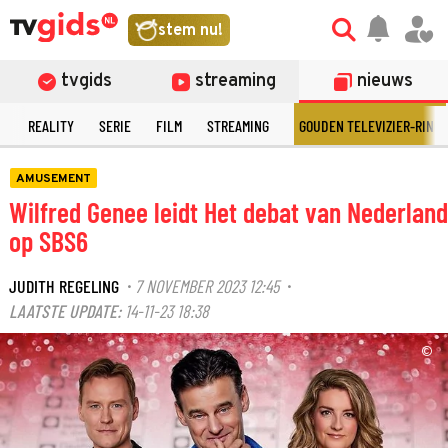
stem nu!
tvgids
streaming
nieuws
N
REALITY
SERIE
FILM
STREAMING
GOUDEN TELEVIZIER-RING
AMUSEMENT
Wilfred Genee leidt Het debat van Nederland
op SBS6
JUDITH REGELING
7 NOVEMBER 2023 12:45
·
·
LAATSTE UPDATE:
14-11-23 18:38
©