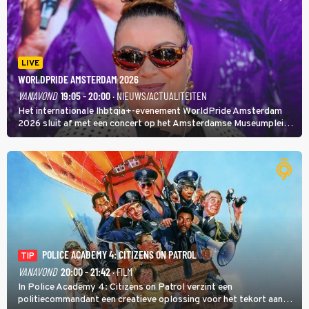
LIVE
WORLDPRIDE AMSTERDAM 2026
VANAVOND
19:05 - 20:00
· NIEUWS/ACTUALITEITEN
Het internationale lhbtqia+-evenement WorldPride Amsterdam
2026 sluit af met een concert op het Amsterdamse Museumplein.
Anita Doth is een van de optredende artiesten. In de jaren 90
veroverde ze de wereld als zangeres van 2Unlimited.
POLICE ACADEMY 4: CITIZENS ON PATROL
TIP
VANAVOND
20:00 - 21:42
· FILM
In Police Academy 4: Citizens on Patrol verzint een
politiecommandant een creatieve oplossing voor het tekort aan