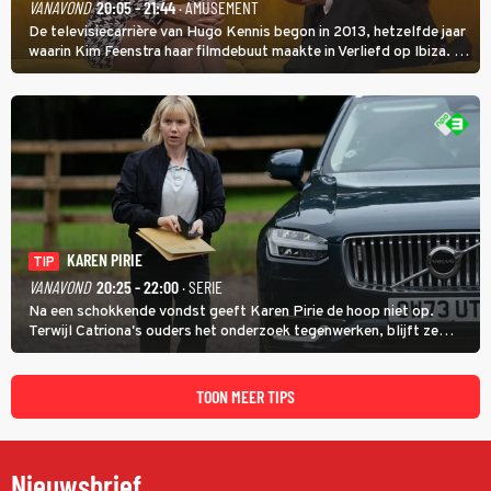
VANAVOND
20:05 - 21:44
· AMUSEMENT
De televisiecarrière van Hugo Kennis begon in 2013, hetzelfde jaar
waarin Kim Feenstra haar filmdebuut maakte in Verliefd op Ibiza. In
Oh, Wat een Jaar! wordt duidelijk wat ze nog meer weten van het
jaar waarin ze allebei eindtwintigers waren.
KAREN PIRIE
TIP
VANAVOND
20:25 - 22:00
· SERIE
Na een schokkende vondst geeft Karen Pirie de hoop niet op.
Terwijl Catriona's ouders het onderzoek tegenwerken, blijft ze
speuren naar Adam. In deze slotaflevering van Karen Pirie leidt het
spoor via Frankrijk en Italië naar Malta.
TOON MEER TIPS
Nieuwsbrief