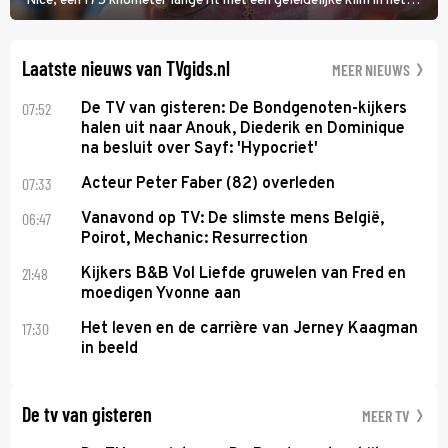
Nice, een 175 kilometer lange rit met een geleidelijke klim in het
midden. Dat is mogelijk niet de zwaarste hindernis, dat is de
temperatuur. Het kan in Nice namelijk bloedheet worden.
Laatste nieuws van TVgids.nl
MEER NIEUWS
07:52
De TV van gisteren: De Bondgenoten-kijkers
halen uit naar Anouk, Diederik en Dominique
na besluit over Sayf: 'Hypocriet'
07:33
Acteur Peter Faber (82) overleden
06:47
Vanavond op TV: De slimste mens België,
Poirot, Mechanic: Resurrection
21:48
Kijkers B&B Vol Liefde gruwelen van Fred en
moedigen Yvonne aan
17:30
Het leven en de carrière van Jerney Kaagman
in beeld
De tv van gisteren
MEER TV