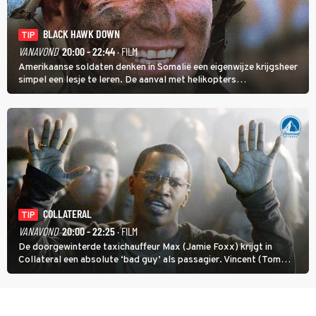
BLACK HAWK DOWN
TIP
VANAVOND
20:00 - 22:44
· FILM
Amerikaanse soldaten denken in Somalië een eigenwijze krijgsheer
simpel een lesje te leren. De aanval met helikopters
verloopt in Black Hawk down dramatisch.
COLLATERAL
TIP
VANAVOND
20:00 - 22:25
· FILM
De doorgewinterde taxichauffeur Max (Jamie Foxx) krijgt in
Collateral een absolute ‘bad guy’ als passagier. Vincent (Tom
Cruise) heeft hem nodig om hem de stad door te loodsen om een
wel heel lugubere reden.