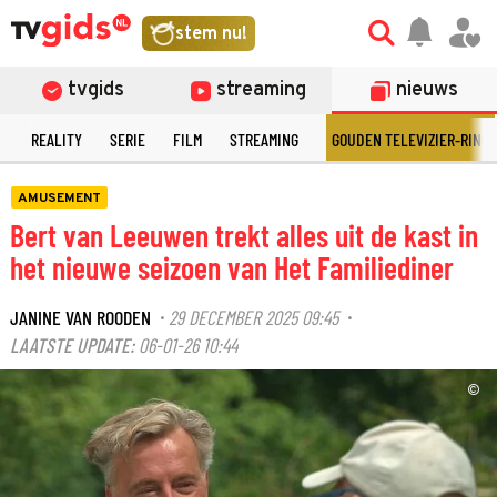
stem nu!
tvgids
streaming
nieuws
N
REALITY
SERIE
FILM
STREAMING
GOUDEN TELEVIZIER-RING
AMUSEMENT
Bert van Leeuwen trekt alles uit de kast in
het nieuwe seizoen van Het Familiediner
JANINE VAN ROODEN
29 DECEMBER 2025 09:45
·
·
LAATSTE UPDATE:
06-01-26 10:44
©