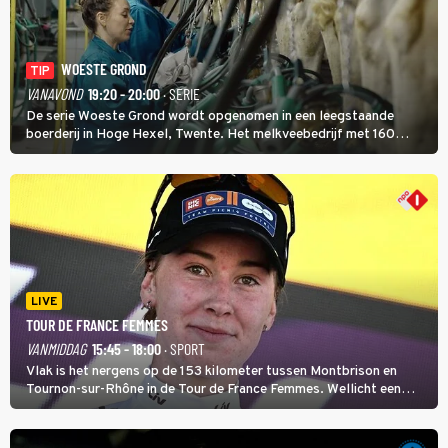
WOESTE GROND
TIP
VANAVOND
19:20 - 20:00
· SERIE
De serie Woeste Grond wordt opgenomen in een leegstaande
boerderij in Hoge Hexel, Twente. Het melkveebedrijf met 160
koeien moest sluiten, omdat het dicht bij een Natura 2000-gebied
ligt. In de serie heerst er een gevaarlijke veeziekte.
LIVE
TOUR DE FRANCE FEMMES
VANMIDDAG
15:45 - 18:00
· SPORT
Vlak is het nergens op de 153 kilometer tussen Montbrison en
Tournon-sur-Rhône in de Tour de France Femmes. Wellicht een
kans voor Nienke Vinke, die vorig jaar de witte trui won.