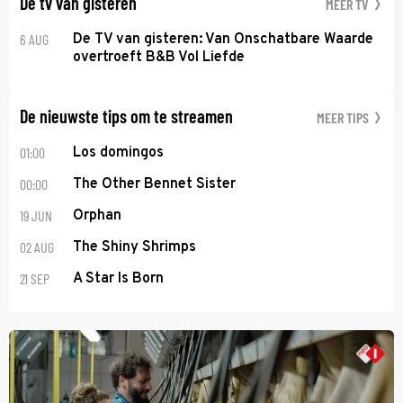
De tv van gisteren
MEER TV
6 AUG
De TV van gisteren: Van Onschatbare Waarde
overtroeft B&B Vol Liefde
De nieuwste tips om te streamen
MEER TIPS
01:00
Los domingos
00:00
The Other Bennet Sister
19 JUN
Orphan
02 AUG
The Shiny Shrimps
21 SEP
A Star Is Born