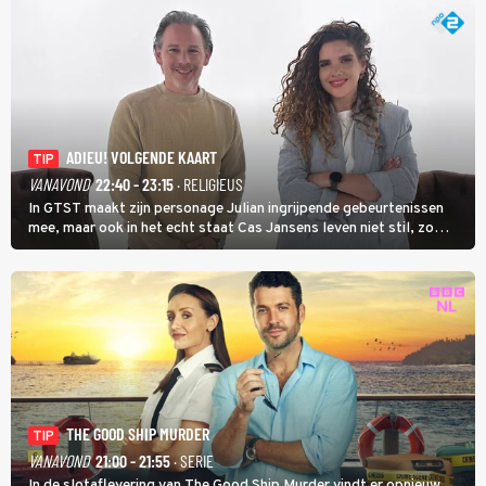
ADIEU! VOLGENDE KAART
TIP
VANAVOND
22:40 - 23:15
· RELIGIEUS
In GTST maakt zijn personage Julian ingrijpende gebeurtenissen
mee, maar ook in het echt staat Cas Jansens leven niet stil, zo
vertelt hij in Adieu! Volgende Kaart.
THE GOOD SHIP MURDER
TIP
VANAVOND
21:00 - 21:55
· SERIE
In de slotaflevering van The Good Ship Murder vindt er opnieuw