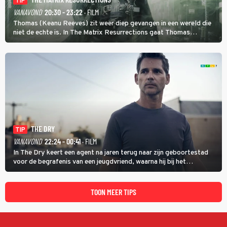
TIP
VANAVOND
20:30 - 23:22
· FILM
Thomas (Keanu Reeves) zit weer diep gevangen in een wereld die
niet de echte is. In The Matrix Resurrections gaat Thomas
proberen uit deze schijnwereld te ontsnappen.
THE DRY
TIP
VANAVOND
22:24 - 00:41
· FILM
In The Dry keert een agent na jaren terug naar zijn geboortestad
voor de begrafenis van een jeugdvriend, waarna hij bij het
onderzoeken van diens dood een verband begint te vermoeden
met een oude zaak.
TOON MEER TIPS