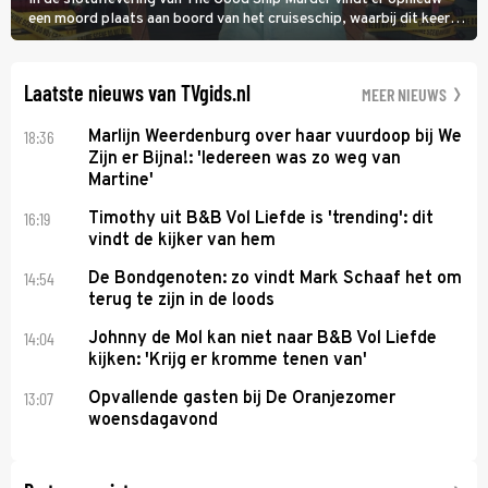
een moord plaats aan boord van het cruiseschip, waarbij dit keer
een bemanningslid het slachtoffer is en kapitein Marlowe de dader
lijkt te zijn.
Laatste nieuws van TVgids.nl
MEER NIEUWS
18:36
Marlijn Weerdenburg over haar vuurdoop bij We
Zijn er Bijna!: 'Iedereen was zo weg van
Martine'
16:19
Timothy uit B&B Vol Liefde is 'trending': dit
vindt de kijker van hem
14:54
De Bondgenoten: zo vindt Mark Schaaf het om
terug te zijn in de loods
14:04
Johnny de Mol kan niet naar B&B Vol Liefde
kijken: 'Krijg er kromme tenen van'
13:07
Opvallende gasten bij De Oranjezomer
woensdagavond