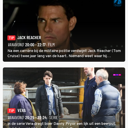
JACK REACHER
TIP
VANAVOND
20:00 - 22:17
· FILM
Na een carrière bij de militaire politie verdwijnt Jack Reacher (Tom
Cruise) twee jaar lang van de kaart. Niemand weet waar hij
uithangt, totdat moordverdachte James Barr naar hem vraagt.
VERA
TIP
VANAVOND
20:25 - 22:24
· SERIE
In de serie Vera dregt boer Danny Pryor een lijk uit een beerput.