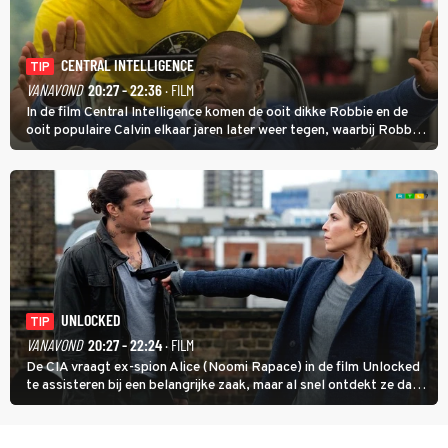
CENTRAL INTELLIGENCE
TIP
VANAVOND
20:27 - 22:36
· FILM
In de film Central Intelligence komen de ooit dikke Robbie en de
ooit populaire Calvin elkaar jaren later weer tegen, waarbij Robbie,
inmiddels supergespierd en werkzaam voor de CIA, Calvins hulp
goed kan gebruiken.
UNLOCKED
TIP
VANAVOND
20:27 - 22:24
· FILM
De CIA vraagt ex-spion Alice (Noomi Rapace) in de film Unlocked
te assisteren bij een belangrijke zaak, maar al snel ontdekt ze dat
degene die haar aanstelde kwade bedoelingen heeft.