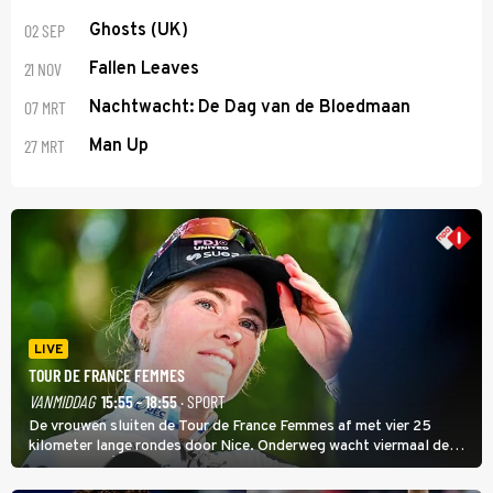
02 SEP
Ghosts (UK)
21 NOV
Fallen Leaves
07 MRT
Nachtwacht: De Dag van de Bloedmaan
27 MRT
Man Up
LIVE
TOUR DE FRANCE FEMMES
VANMIDDAG
15:55 - 18:55
· SPORT
De vrouwen sluiten de Tour de France Femmes af met vier 25
kilometer lange rondes door Nice. Onderweg wacht viermaal de
zware Col d'Èze. Aan de finish op de Promenade des Anglais krijgt
de eindwinnaar de laatste gele trui.