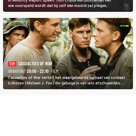
In Minority Report speelt Tom Cruise een politieman van
wie voorspeld wordt dat hij zelf een moord zal plegen.
CASUALTIES OF WAR
TIP
VANAVOND
20:00 - 22:10
· FILM
Casualties of War vertelt het waargebeurde verhaal van soldaat
Eriksson (Michael J. Fox) die getuige is van iets afschuwelijks
tijdens de Vietnamoorlog. Hij besluit uit de school te klappen.