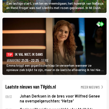
Een lastige start, ziekten en vreemdgaan; het huwelijk van Natasja
en René Froger was niet slechts met rozen geplaveid. In Mi Dushi:
Wat Is Dan Liefde? neemt Wilfred Genee het showbizzkoppel mee
uit vissen om het over de liefde te hebben.
IK VAL NIET, IK DANS
TIP
VANAVOND
21:35 - 22:25
· SERIE
Emma krijgt een gigantische klap te verwerken wanneer ze
opnieuw ziek blijkt te zijn, maar in de laatste aflevering Ik Val Niet,
Ik Dans laat ze zien dat ze niet van plan is op te geven, zelfs als ze
daarvoor een ingrijpende operatie moet ondergaan.
Laatste nieuws van TVgids.nl
MEER NIEUWS
09:13
Johan Derksen in de bres voor Wilfred Genee
na overspelgeruchten: ‘Hetze’