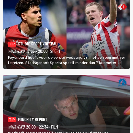
STUDIO SPORT VOETBAL
TIP
VANAVOND
18:55 - 20:00
· SPORT
Feyenoord hoeft voor de eerste wedstrijd van het seizoen niet ver
te reizen. Stadsgenoot Sparta speelt minder dan 7 kilometer
verderop. Feyenoord trok de Spaanse spits Nacho Ferri aan van
KVC Westerlo uit België.
MINORITY REPORT
TIP
VANAVOND
20:00 - 22:34
· FILM