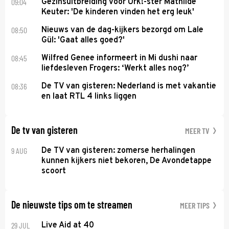
09:04
Gezinsuitbreiding voor Urk!-ster Mathilde
Keuter: 'De kinderen vinden het erg leuk'
08:50
Nieuws van de dag-kijkers bezorgd om Lale
Gül: 'Gaat alles goed?'
08:45
Wilfred Genee informeert in Mi dushi naar
liefdesleven Frogers: ‘Werkt alles nog?’
08:36
De TV van gisteren: Nederland is met vakantie
en laat RTL 4 links liggen
De tv van gisteren
MEER TV
9 AUG
De TV van gisteren: zomerse herhalingen
kunnen kijkers niet bekoren, De Avondetappe
scoort
De nieuwste tips om te streamen
MEER TIPS
29 JUL
Live Aid at 40