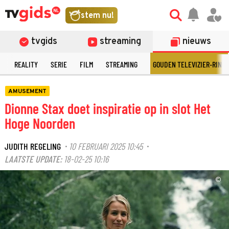
stem nu!
tvgids
streaming
nieuws
N
REALITY
SERIE
FILM
STREAMING
GOUDEN TELEVIZIER-RING
AMUSEMENT
Dionne Stax doet inspiratie op in slot Het
Hoge Noorden
JUDITH REGELING
10 FEBRUARI 2025 10:45
·
·
LAATSTE UPDATE:
18-02-25 10:16
©