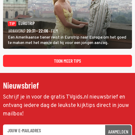
EUROTRIP
TIP
VANAVOND
20:31 - 22:06
· FILM
Een Amerikaanse tiener reist in Eurotrip naar Europa om het goed
te maken met het meisje dat hij voor een jongen aanzag.
TOON MEER TIPS
Nieuwsbrief
Schrijf je in voor de gratis TVgids.nl nieuwsbrief en
ontvang iedere dag de leukste kijktips direct in jouw
mailbox!
AANMELDEN