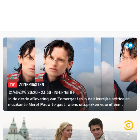
ZOMERGASTEN
TIP
VANAVOND
20:20 - 23:30
· INFORMATIEF
In de derde aflevering van Zomergasten is de kleurrijke actrice en
muzikante Merel Pauw te gast, wiens uitspraken vooraf een
boeiende avond beloven: 'Mijn ideale televisieavond is zoals mijn
identiteit: grenzeloos, absurd en vol angsten'.